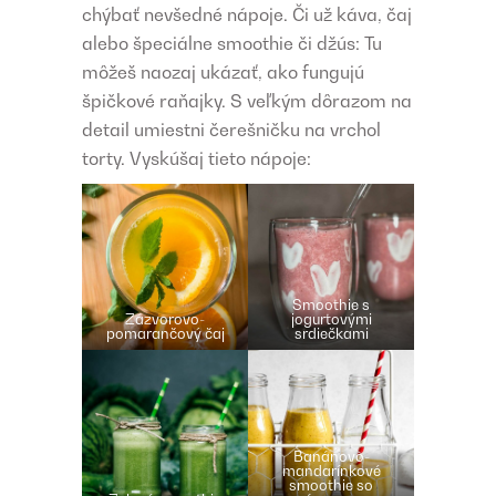
chýbať nevšedné nápoje. Či už káva, čaj
alebo špeciálne smoothie či džús: Tu
môžeš naozaj ukázať, ako fungujú
špičkové raňajky. S veľkým dôrazom na
detail umiestni čerešničku na vrchol
torty. Vyskúšaj tieto nápoje:
Smoothie s
Zázvorovo-
jogurtovými
pomarančový čaj
srdiečkami
Banánovo-
mandarínkové
smoothie so