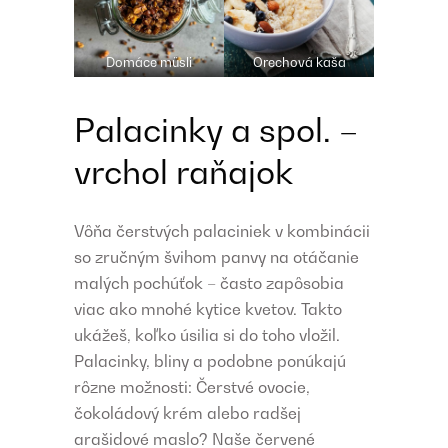
Domáce müsli
Orechová kaša
Palacinky a spol. –
vrchol raňajok
Vôňa čerstvých palaciniek v kombinácii
so zručným švihom panvy na otáčanie
malých pochúťok – často zapôsobia
viac ako mnohé kytice kvetov. Takto
ukážeš, koľko úsilia si do toho vložil.
Palacinky, bliny a podobne ponúkajú
rôzne možnosti: Čerstvé ovocie,
čokoládový krém alebo radšej
arašidové maslo? Naše červené