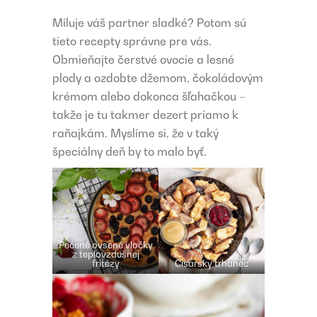
Miluje váš partner sladké? Potom sú
tieto recepty správne pre vás.
Obmieňajte čerstvé ovocie a lesné
plody a ozdobte džemom, čokoládovým
krémom alebo dokonca šľahačkou –
takže je tu takmer dezert priamo k
raňajkám. Myslíme si, že v taký
špeciálny deň by to malo byť.
Pečené ovsené vločky
z teplovzdušnej
fritézy
Cisársky trhanec