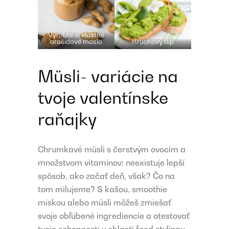
Vyrobte si vlastné
arašidové maslo
Hrachový dip
Müsli- variácie na
tvoje valentínske
raňajky
Chrumkavé müsli s čerstvým ovocím a
množstvom vitamínov: neexistuje lepší
spôsob, ako začať deň, však? Čo na
tom milujeme? S kašou, smoothie
miskou alebo müsli môžeš zmiešať
svoje obľúbené ingrediencie a otestovať
tvoje schopnosti v oblasti food stylingu.