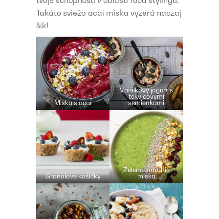
Takáto svieža acai miska vyzerá naozaj
šik!
Vanilkový jogurt s
tekvicovými
Miska s açaí
semienkami
Zelená smothie
Granolové košíčky
miska