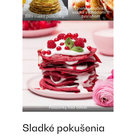
Plnené palacinky:
sladké s jahodami a
Blini (ruské palacinky)
tvarohom
Palacinky Red Velvet
Sladké pokušenia