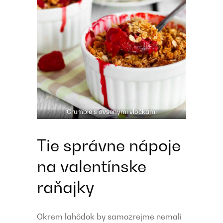
Crumble s ovsenými vločkami
Tie správne nápoje
na valentínske
raňajky
Okrem lahôdok by samozrejme nemali