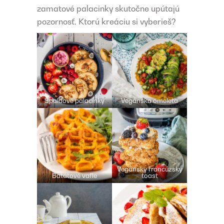
zamatové palacinky skutočne upútajú
pozornosť. Ktorú kreáciu si vyberieš?
Špaldové palacinky
Vegánska omeleta
Vegánsky francúzsky
Batátové vafle
toast