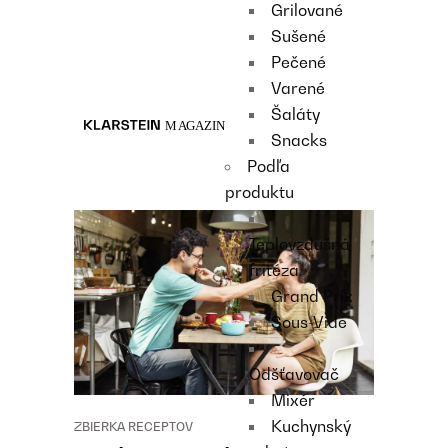
Grilované
Recipes
Sušené
Main course
Pečené
Dessert
Varené
Šaláty
Snacks
Podľa
produktu
Teplovzdušná
fritéza
Grand Prix
Sous-Vide
Odšťavovač
Mixér
Kuchynský
ZBIERKA RECEPTOV