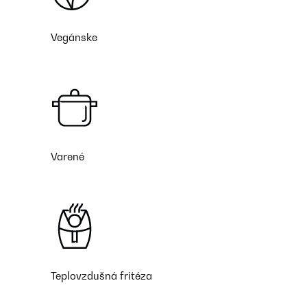
Vegánske
Varené
Teplovzdušná fritéza