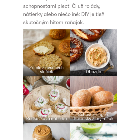
schopnosťami piecť. Či už rolády,
nátierky alebo niečo iné: DIY je tiež
skutočným hitom raňajok.
Žemle z ovsených
vločiek
Obazda
Schusterjungen:
Reďkovková nátierka
Berlínsky žitný rožok