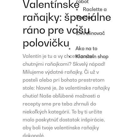
Valentínske
robot
Raclette a
raňajky: špeciálne
Fondue
ráno pre vašu
Zmrzlinovač
polovičku
Ako na to
Valentín je tu a vy chcete začať
Klarstein shop
chutnými raňajkami? Skvelý nápad!
Milujeme výdatné raňajky. Či už v
posteli alebo pri bohato prestretom
stole: hlavné je, že valentínske raňajky
chutia! Naše obľúbené možnosti a
recepty sme pre teba zhrnuli do
niekoľkých kategórií. To by ti určite
malo poskytnúť dostatok inšpirácie,
aby boli tvoje valentínske raňajky
dokonalé.