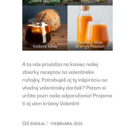
Zelené smoothie
zázvorom
Exotický džús:
Ľadová káva
Orange Passion
A to nás privádza na koniec našej
zbierky receptov na valentínske
raňajky. Potrebuješ aj ty inšpiráciu na
vhodný valentínsky darček? Potom si
určite pozri naše odporúčania! Prajeme
ti aj vám krásny Valentín!
Od
SVENJA
1 FEBRUÁRA, 2023