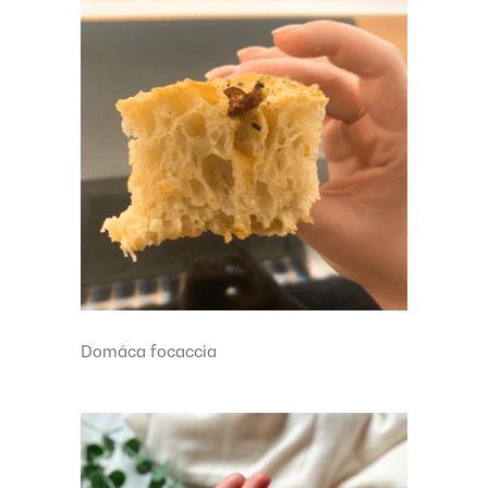
Domáca focaccia