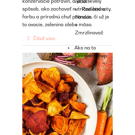
konzervácie potravín, a je to skvelý
robot
spôsob, ako zachovať nutričné hodnoty,
Raclette a
farbu a prírodnú chuť potravín, či už je
Fondue
to ovocie, zelenina alebo mäso.
Zmrzlinovač
Čítať viac
Ako na to
Klarstein shop