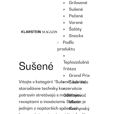
Grilované
Recipes
Sušené
Main course
Pečené
Dessert
Varené
Šaláty
Snacks
Podľa
produktu
Teplovzdušná
Sušené
fritéza
Grand Prix
Vitajte v kategórii “Sušené”, kde sa
Sous-Vide
starodávne techniky konzervácie
potravín stretávajú s modernými
Odšťavovač
receptami a inováciami. Sušenie je
Mixér
jedným z najstarších spôsobov
Kuchynský