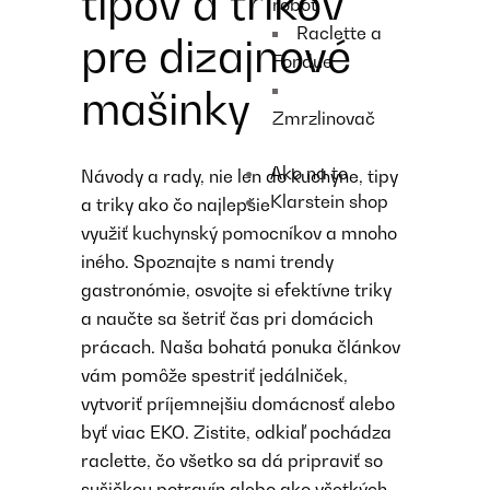
tipov a trikov
robot
Raclette a
pre dizajnové
Fondue
mašinky
Zmrzlinovač
Ako na to
Návody a rady, nie len do kuchyne, tipy
Klarstein shop
a triky ako čo najlepšie
využiť
kuchynský pomocníkov
a mnoho
iného. Spoznajte s nami trendy
gastronómie, osvojte si efektívne triky
a naučte sa šetriť čas pri domácich
prácach. Naša bohatá ponuka článkov
vám pomôže spestriť jedálniček,
vytvoriť príjemnejšiu domácnosť alebo
byť viac EKO. Zistite, odkiaľ pochádza
raclette, čo všetko sa dá pripraviť so
sušičkou potravín alebo ako všetkých