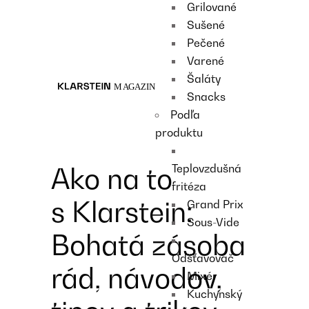
Grilované
Recipes
Sušené
Main course
Pečené
Dessert
Varené
Šaláty
Snacks
Podľa
produktu
Teplovzdušná
Ako na to
fritéza
s Klarstein:
Grand Prix
Sous-Vide
Bohatá zásoba
Odšťavovač
rád, návodov,
Mixér
Kuchynský