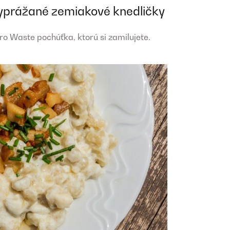
yprážané zemiakové knedličky
ro Waste pochúťka, ktorú si zamilujete.