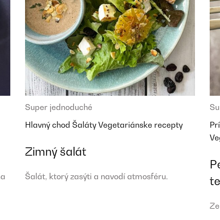
Super jednoduché
Su
Hlavný chod
Šaláty
Vegetariánske recepty
Pr
Ve
Zimný šalát
P
na
Šalát, ktorý zasýti a navodí atmosféru.
t
Ze