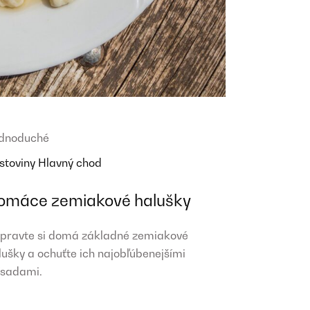
dnoduché
stoviny
Hlavný chod
omáce zemiakové halušky
ipravte si domá základné zemiakové
lušky a ochuťte ich najobľúbenejšími
ísadami.