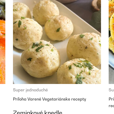
Super jednoduché
Su
Príloha
Varené
Vegetariánske recepty
Pr
re
Zemiakové knedle