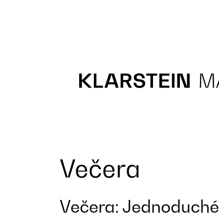
Recipes
Main course
Dessert
Večera
Večera: Jednoduché