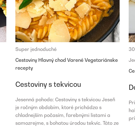
Super jednoduché
30
Cestoviny
Hlavný chod
Varené
Vegetariánske
Je
recepty
Ce
Cestoviny s tekvicou
D
Jesenná pohoda: Cestoviny s tekvicou Jeseň
Pr
je ročným obdobím, ktoré prichádza s
ha
chladnejším počasím, farebnými listami a
pr
samozrejme, s bohatou úrodou tekvíc. Táto ze