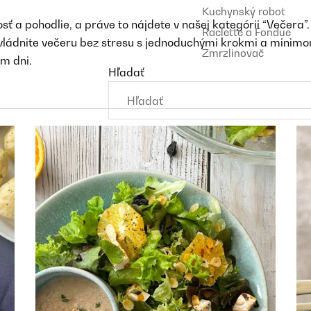
Kuchynský robot
ť a pohodlie, a práve to nájdete v našej kategórii “Večera”.
Raclette a Fondue
ládnite večeru bez stresu s jednoduchými krokmi a minimom
Zmrzlinovač
m dni.
Hľadať