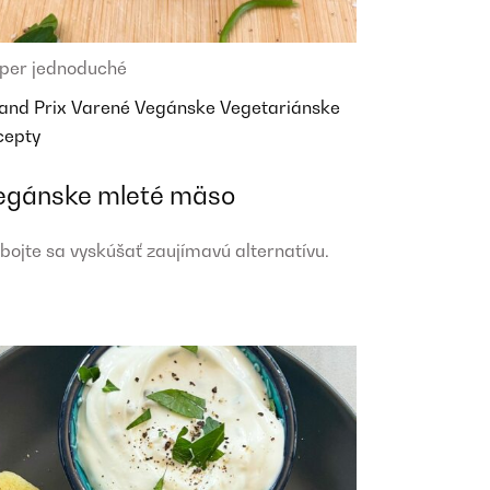
per jednoduché
and Prix
Varené
Vegánske
Vegetariánske
cepty
egánske mleté mäso
bojte sa vyskúšať zaujímavú alternatívu.