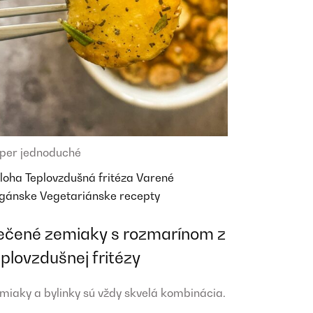
per jednoduché
íloha
Teplovzdušná fritéza
Varené
gánske
Vegetariánske recepty
ečené zemiaky s rozmarínom z
eplovzdušnej fritézy
miaky a bylinky sú vždy skvelá kombinácia.