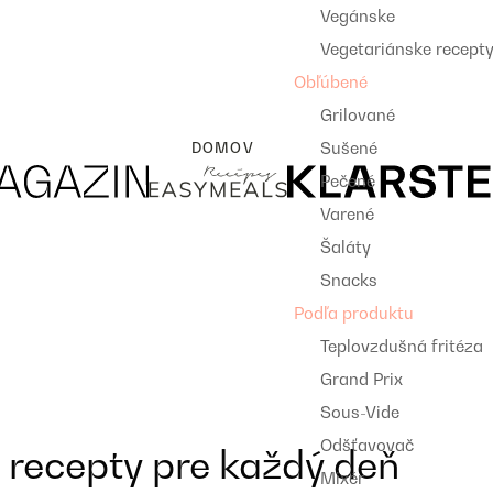
Vegánske
Vegetariánske recept
Obľúbené
Grilované
Sušené
DOMOV
Pečené
Varené
Šaláty
Snacks
Podľa produktu
Teplovzdušná fritéza
Grand Prix
Sous-Vide
Odšťavovač
 recepty pre každý deň
Mixér