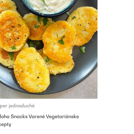
per jednoduché
íloha
Snacks
Varené
Vegetariánske
cepty