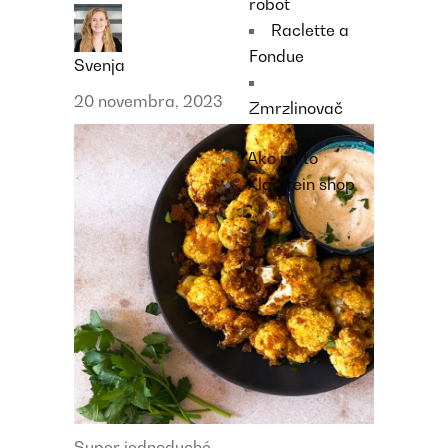
robot
Raclette a
Fondue
Svenja
20 novembra, 2023
Zmrzlinovač
Ako na to
Klarstein shop
Super jednoduché