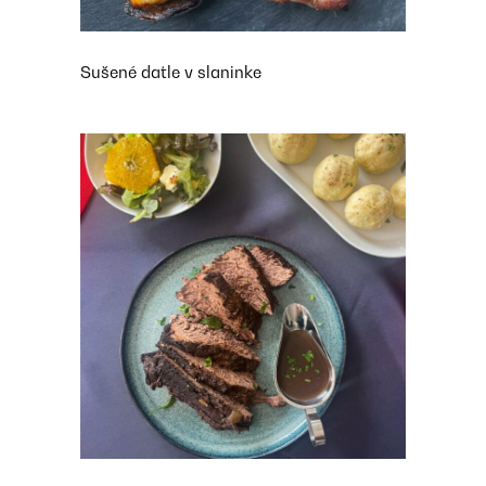
Sušené datle v slaninke