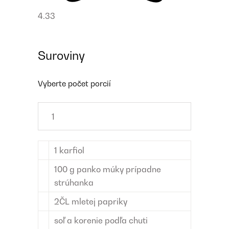
4.33
Suroviny
Vyberte počet porcií
1
karfiol
100
g
panko múky
prípadne
strúhanka
2
ČL
mletej papriky
soľ a korenie
podľa chuti