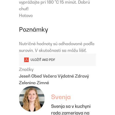
vyprážajte pri 180 °C 15 minút. Dobrú
chuť!
Hotovo
Poznámky
Nutričné hodnoty sú odhadované podľa
surovín. V skutočnosti sa môžu líšiť.
ULOŽIŤ AKO PDF
Značky
Jeseň
Obed
Večera
Výdatné
Zdravý
Zelenina
Zimné
Svenja
Svenja sa v kuchyni
rada zameriava na