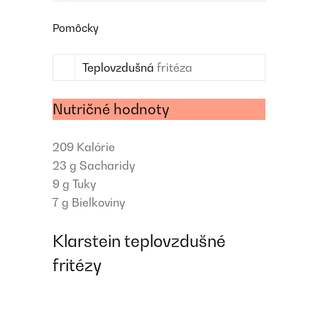
Pomôcky
Teplovzdušná
fritéza
Nutričné hodnoty
209
Kalórie
23 g
Sacharidy
9 g
Tuky
7 g
Bielkoviny
Klarstein teplovzdušné
fritézy