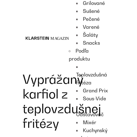
Grilované
Recipes
Sušené
Main course
Pečené
Dessert
Varené
Šaláty
Snacks
Podľa
produktu
Teplovzdušná
Vyprážaný
fritéza
karfiol z
Grand Prix
Sous-Vide
teplovzdušnej
Odšťavovač
fritézy
Mixér
Kuchynský