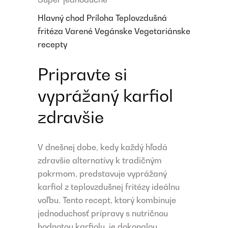
Hlavný chod
Príloha
Teplovzdušná
fritéza
Varené
Vegánske
Vegetariánske
recepty
Pripravte si
vyprážaný karfiol
zdravšie
V dnešnej dobe, kedy každý hľadá
zdravšie alternatívy k tradičným
pokrmom, predstavuje vyprážaný
karfiol z teplovzdušnej fritézy ideálnu
voľbu. Tento recept, ktorý kombinuje
jednoduchosť prípravy s nutričnou
hodnotou karfiolu, je dokonalou