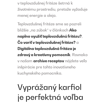
v teplovzdušnej fritéze šetrná k
životnému prostrediu, pretože vyžaduje
menej energie a oleja.
Teplovzdušnej fritéze sme sa pozreli
bližšie „na zúbok“ v článkoch
Ako
naplno využiť teplovzdušnú fritézu?
,
Čo variť v teplovzdušnej fritéze?
a
Digitálna teplovzdušná fritéza je
zdravý a kreatívny pomocník
. Rovnako
v našom
archíve receptov
nájdete veľa
inšpirácie pre tohto inovatívneho
kuchynského pomocníka.
Vyprážaný karfiol
je perfektná voľba