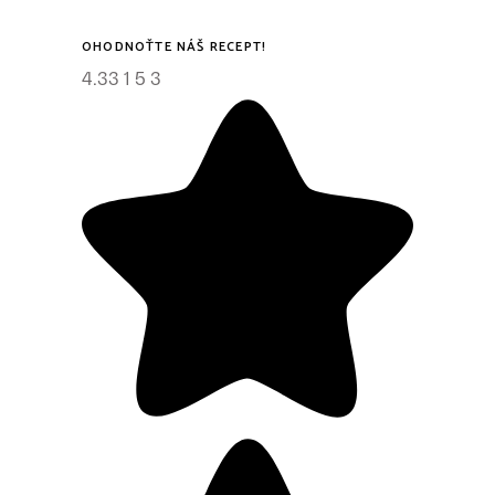
OHODNOŤTE NÁŠ RECEPT!
4.33
1
5
3