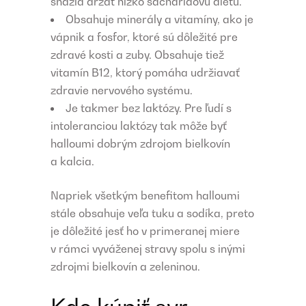
snažia držať nízko sacharidovú diétu.
Obsahuje minerály a vitamíny, ako je
vápnik a fosfor, ktoré sú dôležité pre
zdravé kosti a zuby. Obsahuje tiež
vitamín B12, ktorý pomáha udržiavať
zdravie nervového systému.
Je takmer bez laktózy. Pre ľudí s
intoleranciou laktózy tak môže byť
halloumi dobrým zdrojom bielkovín
a kalcia.
Napriek všetkým benefitom halloumi
stále obsahuje veľa tuku a sodíka, preto
je dôležité jesť ho v primeranej miere
v rámci vyváženej stravy spolu s inými
zdrojmi bielkovín a zeleninou.