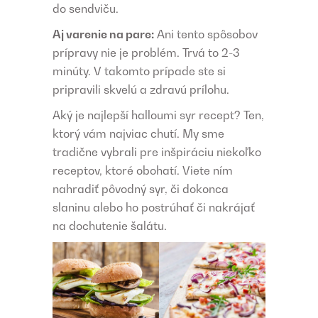
do sendviču.
Aj varenie na pare:
Ani tento spôsobov
prípravy nie je problém. Trvá to 2-3
minúty. V takomto prípade ste si
pripravili skvelú a zdravú prílohu.
Aký je najlepší halloumi syr recept? Ten,
ktorý vám najviac chutí. My sme
tradične vybrali pre inšpiráciu niekoľko
receptov, ktoré obohatí. Viete ním
nahradiť pôvodný syr, či dokonca
slaninu alebo ho postrúhať či nakrájať
na dochutenie šalátu.