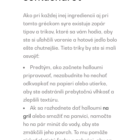
Ako pri každej inej ingrediencii aj pri
tomto gréckom syre existuje zopár
tipov a trikov, ktoré sa vám hodia, aby
ste si uľahčili varenie a hotové jedlo bolo
ešte chutnejšie. Tieto triky by ste si mali
osvojiť:
Predtým, ako začnete halloumi
pripravovať, nezabudnite ho nechať
odkvapkať na papieri alebo utierke,
aby ste odstránili prebytočnú vlhkosť a
zlepšili textúru.
Ak sa rozhodnete dať halloumi
na
gril
alebo smažiť na panvici, namočte
ho na pár minút do vody, aby ste
zmäkčili jeho povrch. To mu pomôže