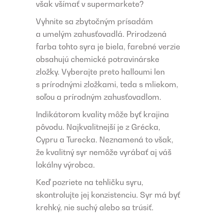
však všímať v supermarkete?
Vyhnite sa zbytočným prísadám
a umelým zahusťovadlá. Prirodzená
farba tohto syra je biela, farebné verzie
obsahujú chemické potravinárske
zložky. Vyberajte preto halloumi len
s prírodnými zložkami, teda s mliekom,
soľou a prírodným zahusťovadlom.
Indikátorom kvality môže byť krajina
pôvodu. Najkvalitnejší je z Grécka,
Cypru a Turecka. Neznamená to však,
že kvalitný syr nemôže vyrábať aj váš
lokálny výrobca.
Keď pozriete na tehličku syru,
skontrolujte jej konzistenciu. Syr má byť
krehký, nie suchý alebo sa trúsiť.