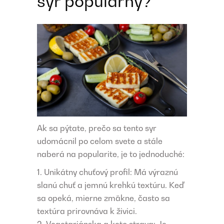
syr populárny?
Ak sa pýtate, prečo sa tento syr
udomácnil po celom svete a stále
naberá na popularite, je to jednoduché:
Unikátny chuťový profil: Má výraznú
slanú chuť a jemnú krehkú textúru. Keď
sa opeká, mierne zmäkne, často sa
textúra prirovnáva k živici.
Vegetariánska a keto strava: Je