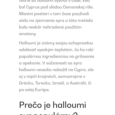
teórie sa halloumi vyvinul v čase, keď
bol Cyprus pod vládou Osmanskej ríše.
Miestni pastieri v tom čase používali
sódu na zjemnenie syra a táto metóda
bola neskôr nahradená použitím
smotany.
Halloumi je známy svojou schopnosťou
odolávať vysokým teplotám, čo ho robí
populárnou ingredienciou na grilovanie
a opekanie. V súčasnosti sa syra
halloumi nevedia nabažiť na Cypre, ale
aj v iných krajinách, samozrejme v
Grécku, Turecku, Izraeli, a Austrálii, či
po celej Európe.
Prečo je halloumi