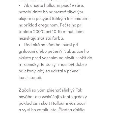
Ak chcete halloumi piecť v rúre,
nezabudnite ho namazať olivovým
olejom a posypať ľahkým koreniacim,
napríklad oreganom. Pečte ho pri
teplote 200°C asi 10-15 minút, kým
nezískajú zlatistú farbu.
Rozteká sa vám halloumi pri
grilovaní alebo pečení? Nabudúce ho
skúste pred varením na chvíľu vložiť do
mrazničky. Tento syr musí byť dobre
odležaný, aby sa udržal v pevnej
konzistencii.
Začali sa vám zbiehať slinky? Tak
neváhajte a vyskúšajte tento grécky
poklad čím skôr! Halloumi vás očarí
a vy si ho zamilujete. Žiadna ďalšia