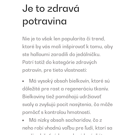
Je to zdravá
potravina
Nie je to však len popularita či trend,
ktoré by vás mali inšpirovať k tomu, aby
ste halloumi zaradili do jedálničku.
Patrí totiž do kategórie zdravých
potravín, pre tieto vlastnosti:
Má vysoký obsah bielkovín, ktoré sú
dôležité pre rast a regeneráciu tkanív.
Bielkoviny tiež pomáhajú udržiavať
svaly a zvyšujú pocit nasýtenia, čo môže
pomôcť s kontrolou hmotnosti.
Má nízky obsah sacharidov, čo z
neho robí vhodnú voľbu pre ľudí, ktorí sa