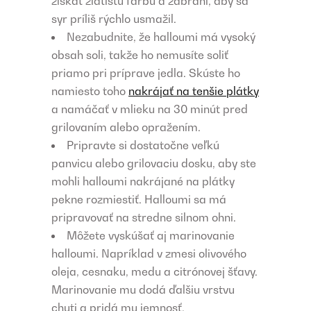
získať zlatistú farbu a zabráni, aby sa
syr príliš rýchlo usmažil.
Nezabudnite, že halloumi má vysoký
obsah soli, takže ho nemusíte soliť
priamo pri príprave jedla. Skúste ho
namiesto toho
nakrájať na tenšie plátky
a namáčať v mlieku na 30 minút pred
grilovaním alebo opražením.
Pripravte si dostatočne veľkú
panvicu alebo grilovaciu dosku, aby ste
mohli halloumi nakrájané na plátky
pekne rozmiestiť. Halloumi sa má
pripravovať na stredne silnom ohni.
Môžete vyskúšať aj marinovanie
halloumi. Napríklad v zmesi olivového
oleja, cesnaku, medu a citrónovej šťavy.
Marinovanie mu dodá ďalšiu vrstvu
chuti a pridá mu jemnosť.