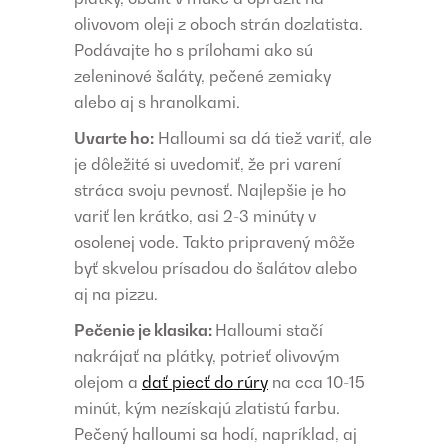
olivovom oleji z oboch strán dozlatista.
Podávajte ho s prílohami ako sú
zeleninové šaláty, pečené zemiaky
alebo aj s hranolkami.
Uvarte ho:
Halloumi sa dá tiež variť, ale
je dôležité si uvedomiť, že pri varení
stráca svoju pevnosť. Najlepšie je ho
variť len krátko, asi 2-3 minúty v
osolenej vode. Takto pripravený môže
byť skvelou prísadou do šalátov alebo
aj na pizzu.
Pečenie je klasika:
Halloumi stačí
nakrájať na plátky, potrieť olivovým
olejom a
dať piecť do rúry
na cca 10-15
minút, kým nezískajú zlatistú farbu.
Pečený halloumi sa hodí, napríklad, aj