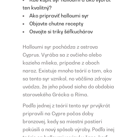
ten kvalitný?
Ako pripraviť halloumi syr
Objavte chutne recepty
Osvojte si triky šéfkuchárov
Halloumi syr pochádza z ostrova
Cyprus. Vyrába sa z ovčieho alebo
kozieho mlieka, prípadne z oboch
naraz. Existuje mnoho teórií o tom, ako
sa tento syr vznikol, no väčšina zdrojov
uvádza, že jeho pôvod siaha do obdobia
starovekého Grécka a Ríma.
Podľa jednej z teórií tento syr prvýkrát
pripravili na Cypre počas doby
bronzovej, kedy sa miestni pastieri
pokúsili o nový spôsob výroby. Podľa inej