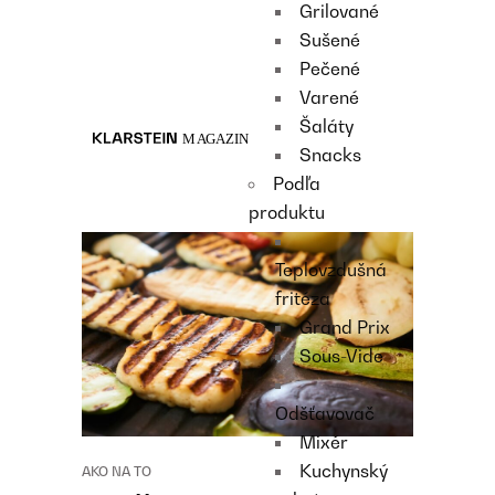
Grilované
Recipes
Sušené
Main course
Pečené
Dessert
Varené
Šaláty
Snacks
Podľa
produktu
Teplovzdušná
fritéza
Grand Prix
Sous-Vide
Odšťavovač
Mixér
Kuchynský
AKO NA TO