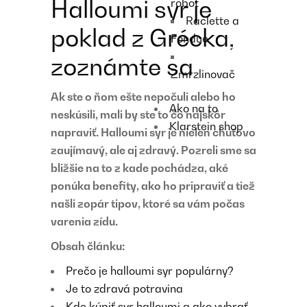
Halloumi syr je
robot
Raclette a
poklad z Grécka,
Fondue
zoznámte sa
Zmrzlinovač
Ak ste o ňom ešte nepočuli alebo ho
Ako na to
neskúsili, mali by ste to čo najskôr
Klarstein shop
napraviť. Halloumi syr je nielen chuťovo
zaujímavý, ale aj zdravý. Pozreli sme sa
bližšie na to z kade pochádza, aké
ponúka benefity, ako ho pripraviť a tiež
našli zopár tipov, ktoré sa vám počas
varenia zídu.
Obsah článku:
Prečo je halloumi syr populárny?
Je to zdravá potravina
Kde kúpiť syr halloumi a ako vybrať