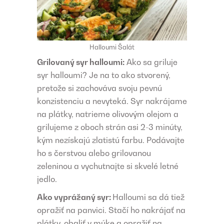
Halloumi Šalát
Grilovaný syr halloumi:
Ako sa griluje
syr halloumi? Je na to ako stvorený,
pretože si zachováva svoju pevnú
konzistenciu a nevyteká. Syr nakrájame
na plátky, natrieme olivovým olejom a
grilujeme z oboch strán asi 2-3 minúty,
kým nezískajú zlatistú farbu. Podávajte
ho s čerstvou alebo grilovanou
zeleninou a vychutnajte si skvelé letné
jedlo.
Ako vyprážaný syr:
Halloumi sa dá tiež
opražiť na panvici. Stačí ho nakrájať na
plátky, obaliť v múke a opražiť na