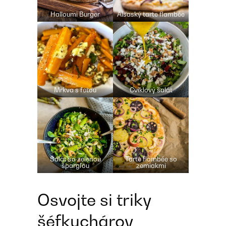
Halloumi Burger
Alsaský tarte flambée
Mrkva s fetou
Cviklový šalát
Šalát so zelenou
Tarte flambée so
špargľou
zemiakmi
Osvojte si triky
šéfkuchárov