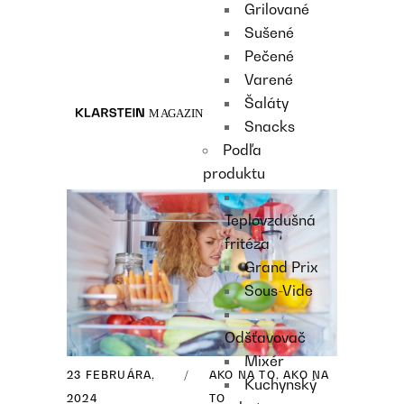
Grilované
Recipes
Sušené
Main course
Pečené
Dessert
Varené
Šaláty
Snacks
Podľa
produktu
Teplovzdušná
fritéza
Grand Prix
Sous-Vide
Odšťavovač
Mixér
23 FEBRUÁRA,
AKO NA TO
,
AKO NA
Kuchynský
2024
TO