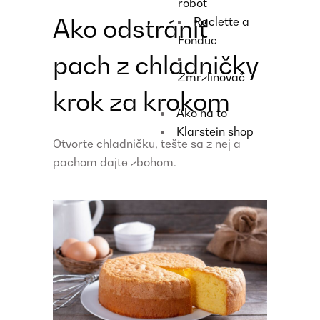
robot
Ako odstrániť
Raclette a
Fondue
pach z chladničky
Zmrzlinovač
krok za krokom
Ako na to
Klarstein shop
Otvorte chladničku, tešte sa z nej a
pachom dajte zbohom.