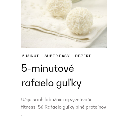
5 MINÚT
SUPER EASY
DEZERT
5-minutové
rafaelo guľky
Užijú si ich labužníci aj vyznávači
fitness! Sú Rafaelo guľky plné proteínov
.