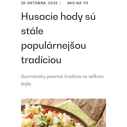
20 OKTÓBRA, 2023
AKO NA TO
Husacie hody sú
stále
populárnejšou
tradíciou
Gurmánsky jesenná tradícia vo veľkom
štýle.