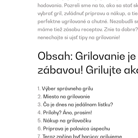
hodovania. Pozreli sme na to, ako sa sta
vybrať gril, zvládnuť prípravu a nákup, a t
perfektne ugrilované a chutné. Nezabudli sm
máme tiež zásobu receptov. Znie to dobre?
nenechajte si ujsť tipy na grilovanie!
Obsah: Grilovanie je
zábavou! Grilujte ak
Výber správneho grilu
Miesto na grilovanie
Čo je dnes na jedálnom lístku?
Prílohy? Áno, prosím!
Nákup na grilovačku
Príprava je polovica úspechu
Teraz začína byť horúco: grilujeme