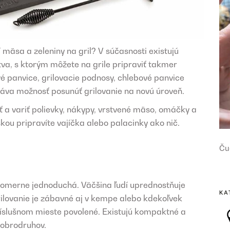
ní mäsa a zeleniny na gril? V súčasnosti existujú
va, s ktorým môžete na grile pripraviť takmer
ové panvice, grilovacie podnosy, chlebové panvice
dáva možnosť posunúť grilovanie na novú úroveň.
ť a variť polievky, nákypy, vrstvené mäso, omáčky a
kou pripravíte vajíčka alebo palacinky ako nič.
Ču
e pomerne jednoduchá. Väčšina ľudí uprednostňuje
KA
rilovanie je zábavné aj v kempe alebo kdekoľvek
 príslušnom mieste povolené. Existujú kompaktné a
dobrodruhov.