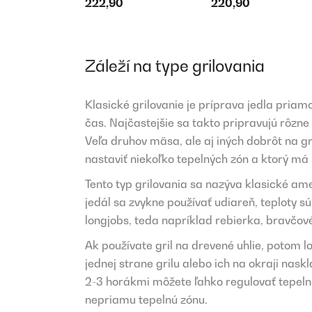
222,90
220,90
Záleží na type grilovania
Klasické grilovanie je príprava jedla priam
čas. Najčastejšie sa takto pripravujú rôzne
Veľa druhov mäsa, ale aj iných dobrôt na gr
nastaviť niekoľko tepelných zón a ktorý má 
Tento typ grilovania sa nazýva klasické am
jedál sa zvykne používať udiareň, teploty s
longjobs, teda napríklad rebierka, bravčov
Ak používate gril na drevené uhlie, potom lo
jednej strane grilu alebo ich na okraji nask
2-3 horákmi môžete ľahko regulovať tepelné
nepriamu tepelnú zónu.