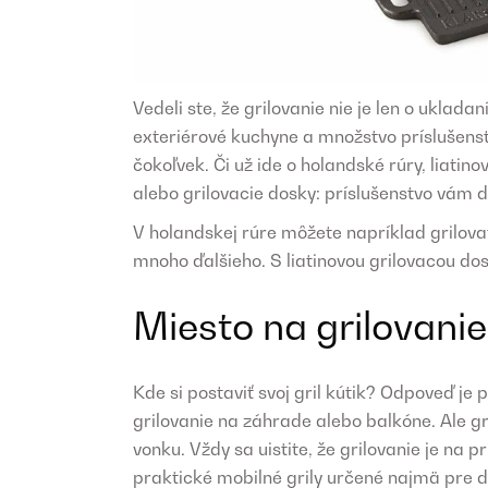
Vedeli ste, že grilovanie nie je len o uklada
exteriérové kuchyne a množstvo príslušenst
čokoľvek. Či už ide o holandské rúry, liatin
alebo grilovacie dosky: príslušenstvo vám 
V holandskej rúre môžete napríklad grilova
mnoho ďalšieho. S liatinovou grilovacou dos
Miesto na grilovanie
Kde si postaviť svoj gril kútik? Odpoveď j
grilovanie na záhrade alebo balkóne. Ale g
vonku. Vždy sa uistite, že grilovanie je na
praktické mobilné grily určené najmä pre 