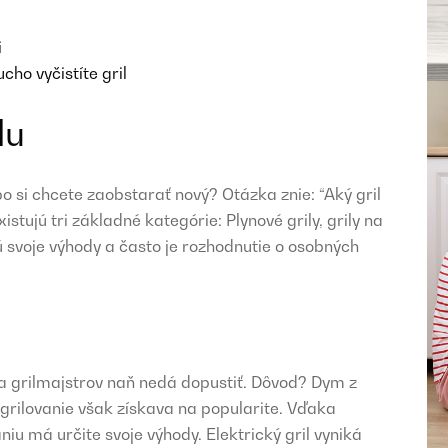
i
ho vyčistíte gril
lu
o si chcete zaobstarať nový? Otázka znie: “Aký gril
stujú tri základné kategórie: Plynové grily, grily na
jú svoje výhody a často je rozhodnutie o osobných
eľa grilmajstrov naň nedá dopustiť. Dôvod? Dym z
grilovanie však získava na popularite. Vďaka
u má určite svoje výhody. Elektrický gril vyniká