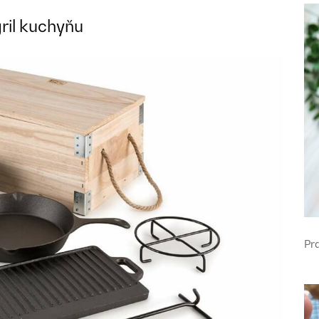
gril kuchyňu
Pr