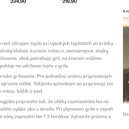
234,90
219,90
NA
o nad zdrojom tepla pri vysokých teplotách za krátky
 druhy klobás, kuracie mäso a, samozrejme, stejky.
ilovanie, však potrebuje gril, na ktorom môžete
poklop na udržanie tepla v grile.
erické grilovanie. Pre jedinečnú arómu pripravených
ú výrazne nižšie. Takýmto spôsobom sa pripravujú tzv.
é mäso, bôčik a pod.
ngjobs pripravíte tak, že uhlíky rozmiestnite len na
ladáte vyššie ako v strede. Pri plynovom grile s aspoň
Do
 zóny zapnutím len 1-2 horákov. Vytvoríte priamu a