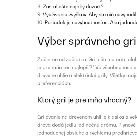
Zostal ešte nejaký dezert?
Využívanie zvyškov: Aby ste nič nevyhodil
Poriadok je nevyhnutnosťou: Ako jednoduc
Výber správneho gri
Začnime od začiatku. Gril ešte nemáte aleb
je pre mňa ten najlepší?” Vo všeobecnosti exi
drevené uhlie a elektrické grily. Všetky ma
preferenciách.
Ktorý gril je pre mňa vhodný?
Grilovanie na drevenom uhlí je klasika a v
dreva dodá jedlu jedinečnú arómu. Plynové 
jednoduchej obsluhe a rýchlemu predhrievani