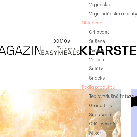
Vegánske
Vegetariánske recept
Obľúbené
Grilované
Sušené
DOMOV
Pečené
Varené
Šaláty
Snacks
Podľa produktu
Teplovzdušná fritéza
Grand Prix
Sous-Vide
Odšťavovač
Mixér