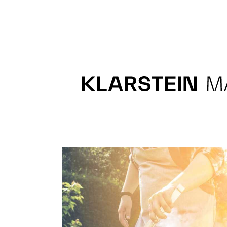
Recipes
Main course
Dessert