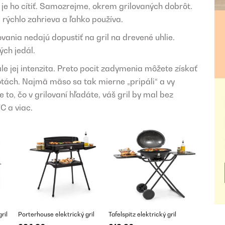
je ho cítiť. Samozrejme, okrem grilovaných dobrôt.
a rýchlo zahrieva a ľahko používa.
vania nedajú dopustiť na gril na drevené uhlie.
ch jedál.
ale jej intenzita. Preto pocit zadymenia môžete získať
otách. Najmä mäso sa tak mierne „pripáli“ a vy
to, čo v grilovaní hľadáte, váš gril by mal bez
C a viac.
ril
Porterhouse elektrický gril
Tafelspitz elektrický gril