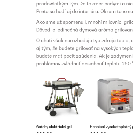
predovšetkým tým, že takmer nedymí a nie 
Preto sa hodí aj do interiéru. Okrem toho s
Ako sme už spomenuli, mnohí milovníci grilo
Dôvod je jedinečná dymová aróma grilovaný
O chuti však nerozhoduje typ zdroja tepla, 
aj tým, že budete grilovať na vysokých tepl
budete mať pocit zaúdenia. Ak je zadymenie 
problémov zvládnuť dosiahnuť teplotu 250 °
Gatsby elektrický gril
Hannibal vysokoteplotný g