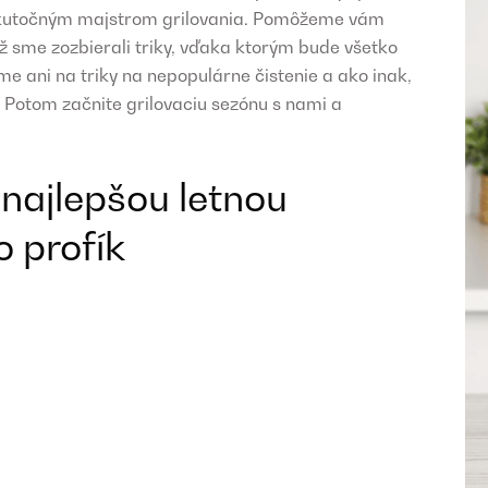
ť skutočným majstrom grilovania. Pomôžeme vám
iež sme zozbierali triky, vďaka ktorým bude všetko
e ani na triky na nepopulárne čistenie a ako inak,
 Potom začnite grilovaciu sezónu s nami a
 najlepšou letnou
o profík