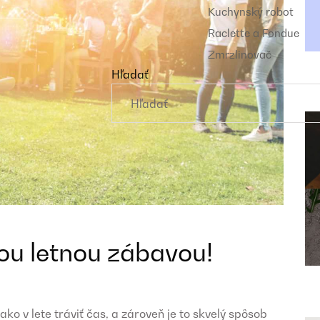
Kuchynský robot
Raclette a Fondue
Zmrzlinovač
Hľadať
šou letnou zábavou!
ako v lete tráviť čas, a zároveň je to skvelý spôsob