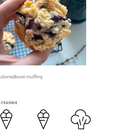
učoriedkové muffiny
ATEGÓRIE