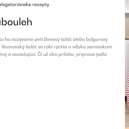
Vegetariánske recepty
abouleh
sto ho nazývame petržlenový šalát alebo bulgurový
e libanonský šalát sa robí rýchlo a vďaka semienkam
ný a osviežujúci. Či už ako príloha, príprava jedla
.