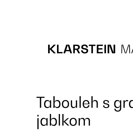
Recipes
Main course
Dessert
Tabouleh s g
jablkom