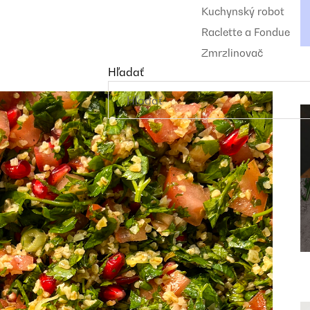
Kuchynský robot
Raclette a Fondue
Zmrzlinovač
Hľadať