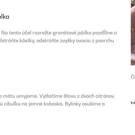
blka
Na tento účel rozrežte granátové jablko pozdĺžne a
stráňte kôstky, odstráňte zvyšky ovocia z povrchu
Č
 a mätu umyjeme. Vytlačíme šťavu z dvoch citrónov.
K
 cibuľku na jemné kolieska. Bylinky osušíme a