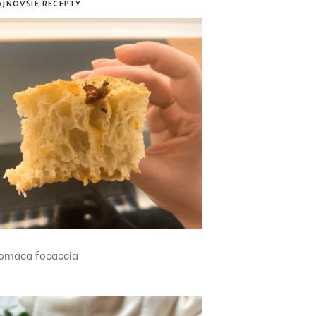
AJNOVŠIE RECEPTY
omáca focaccia