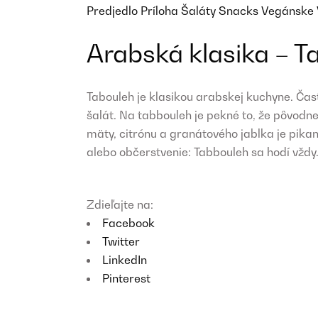
Predjedlo
Príloha
Šaláty
Snacks
Vegánske
Arabská klasika – T
Tabouleh je klasikou arabskej kuchyne. Ča
šalát. Na tabbouleh je pekné to, že pôvodn
mäty, citrónu a granátového jablka je pikant
alebo občerstvenie: Tabbouleh sa hodí vždy
Zdieľajte na:
Facebook
Twitter
LinkedIn
Pinterest