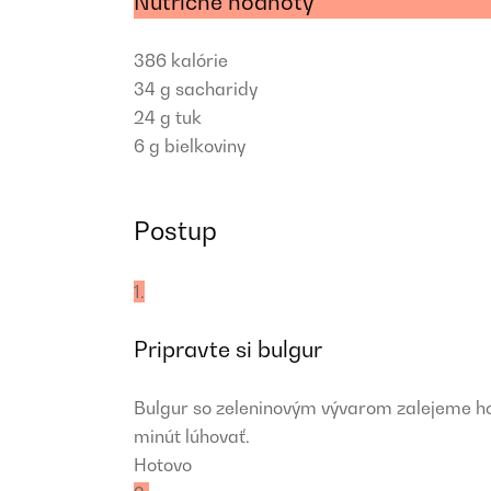
Nutričné hodnoty
386
kalórie
34 g
sacharidy
24 g
tuk
6 g
bielkoviny
Postup
1.
Pripravte si bulgur
Bulgur so zeleninovým vývarom zalejeme ho
minút lúhovať.
Hotovo