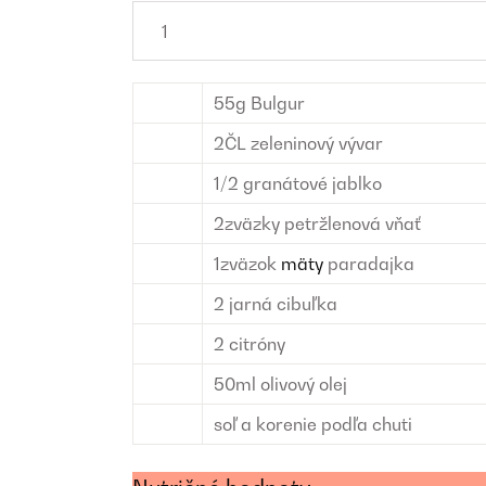
55
g
Bulgur
2
ČL
zeleninový vývar
1/2
granátové jablko
2
zväzky
petržlenová vňať
1
zväzok
mäty
paradajka
2
jarná cibuľka
2
citróny
50
ml
olivový olej
soľ a korenie
podľa chuti