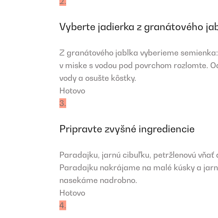
2.
Vyberte jadierka z granátového ja
Z granátového jablka vyberieme semienka: 
v miske s vodou pod povrchom rozlomte. Od
vody a osušte kôstky.
Hotovo
3.
Pripravte zvyšné ingrediencie
Paradajku, jarnú cibuľku, petržlenovú vňať
Paradajku nakrájame na malé kúsky a jarnú
nasekáme nadrobno.
Hotovo
4.