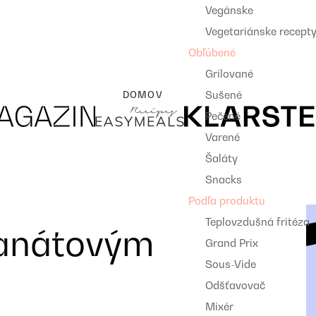
Vegánske
Vegetariánske recept
Obľúbené
Grilované
Sušené
DOMOV
Pečené
Varené
Šaláty
Snacks
Podľa produktu
Teplovzdušná fritéza
ranátovým
Grand Prix
Sous-Vide
Odšťavovač
Mixér