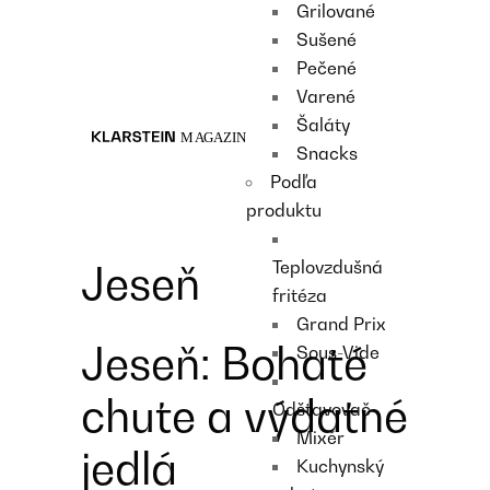
Grilované
Recipes
Sušené
Main course
Pečené
Dessert
Varené
Šaláty
Snacks
Podľa
produktu
Teplovzdušná
Jeseň
fritéza
Grand Prix
Jeseň: Bohaté
Sous-Vide
chute a výdatné
Odšťavovač
Mixér
jedlá
Kuchynský