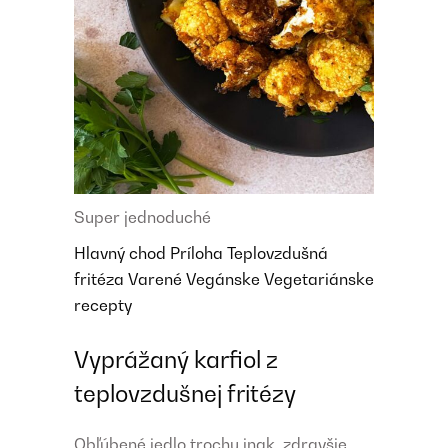
Super jednoduché
Hlavný chod
Príloha
Teplovzdušná
fritéza
Varené
Vegánske
Vegetariánske
recepty
Vyprážaný karfiol z
teplovzdušnej fritézy
Obľúbené jedlo trochu inak, zdravšie.