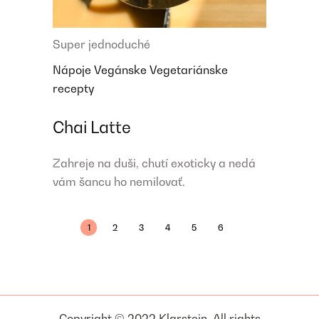
Super jednoduché
Nápoje
Vegánske
Vegetariánske
recepty
Chai Latte
Zahreje na duši, chutí exoticky a nedá
vám šancu ho nemilovať.
1
2
3
4
5
6
Copyright © 2022 Klarstein. All rights