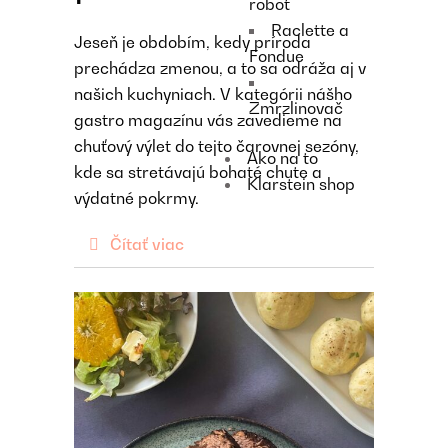
robot
Raclette a
Jeseň je obdobím, kedy príroda
Fondue
prechádza zmenou, a to sa odráža aj v
našich kuchyniach. V kategórii nášho
Zmrzlinovač
gastro magazínu vás zavedieme na
chuťový výlet do tejto čarovnej sezóny,
Ako na to
kde sa stretávajú bohaté chute a
Klarstein shop
výdatné pokrmy.
Čítať viac