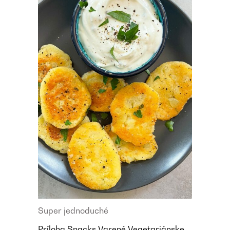
Super jednoduché
Príloha
Snacks
Varené
Vegetariánske