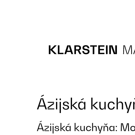
Recipes
Main course
Dessert
Ázijská kuchy
Ázijská kuchyňa: Moz