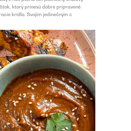
žitok, ktorý prinesú dobre pripravené
racie krídla. Svojím jedinečným c