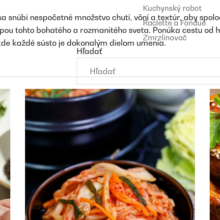
Kuchynský robot
a snúbi nespočetné množstvo chutí, vôní a textúr, aby spolo
Raclette a Fondue
pou tohto bohatého a rozmanitého sveta. Ponúka cestu od hu
Zmrzlinovač
 kde každé sústo je dokonalým dielom umenia.
Hľadať