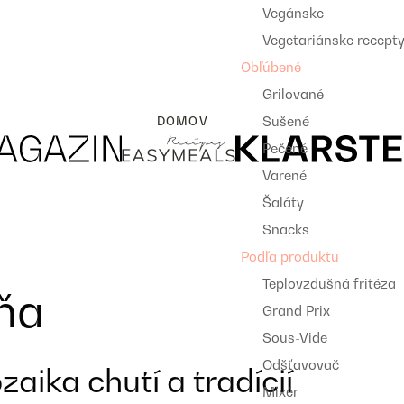
Vegánske
Vegetariánske recept
Obľúbené
Grilované
Sušené
DOMOV
Pečené
Varené
Šaláty
Snacks
Podľa produktu
Teplovzdušná fritéza
ňa
Grand Prix
Sous-Vide
Odšťavovač
aika chutí a tradícií
Mixér