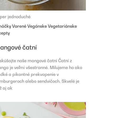
per jednoduché
máčky
Varené
Vegánske
Vegetariánske
cepty
angové čatní
skúšajte naše mangové čatní Čatní z
nga je veľmi všestranné. Milujeme ho ako
adké a pikantné prekvapenie v
mburgeroch alebo sendvičoch. Skvelé je
ž aj ak