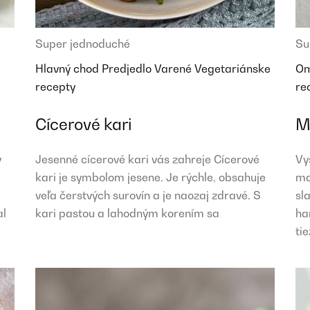
Super jednoduché
Su
Hlavný chod
Predjedlo
Varené
Vegetariánske
O
recepty
re
Cícerové kari
M
y
Jesenné cícerové kari vás zahreje Cícerové
Vy
kari je symbolom jesene. Je rýchle, obsahuje
ma
veľa čerstvých surovín a je naozaj zdravé. S
sl
al
kari pastou a lahodným korením sa
ha
tie