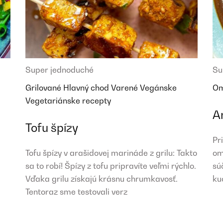
Super jednoduché
Su
Grilované
Hlavný chod
Varené
Vegánske
O
Vegetariánske recepty
A
Tofu špízy
Pr
Tofu špízy v arašidovej marináde z grilu: Takto
om
sa to robí! Špízy z tofu pripravíte veľmi rýchlo.
sú
Vďaka grilu získajú krásnu chrumkavosť.
ku
Tentoraz sme testovali verz