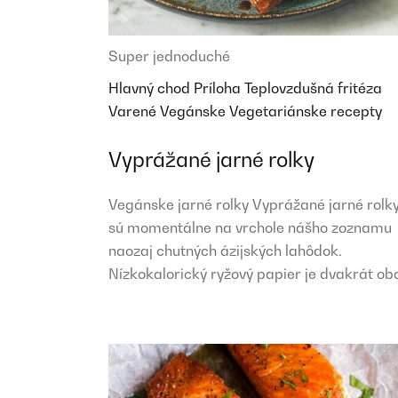
Super jednoduché
Hlavný chod
Príloha
Teplovzdušná fritéza
Varené
Vegánske
Vegetariánske recepty
Vyprážané jarné rolky
Vegánske jarné rolky Vyprážané jarné rolk
sú momentálne na vrchole nášho zoznamu
naozaj chutných ázijských lahôdok.
Nízkokalorický ryžový papier je dvakrát ob