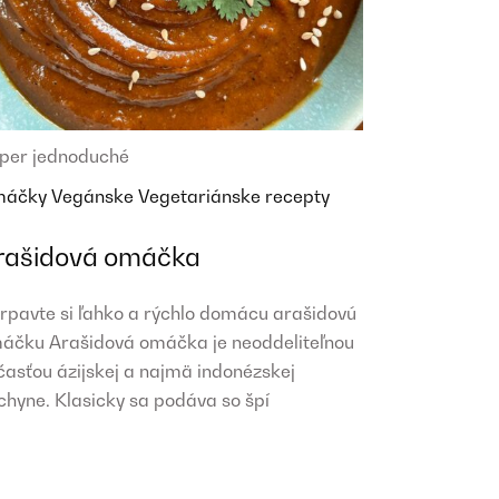
per jednoduché
máčky
Vegánske
Vegetariánske recepty
rašidová omáčka
irpavte si ľahko a rýchlo domácu arašidovú
áčku Arašidová omáčka je neoddeliteľnou
časťou ázijskej a najmä indonézskej
chyne. Klasicky sa podáva so špí