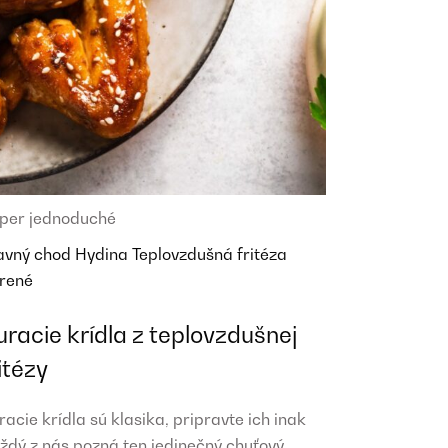
per jednoduché
avný chod
Hydina
Teplovzdušná fritéza
rené
uracie krídla z teplovzdušnej
itézy
racie krídla sú klasika, pripravte ich inak
ždý z nás pozná ten jedinečný chuťový