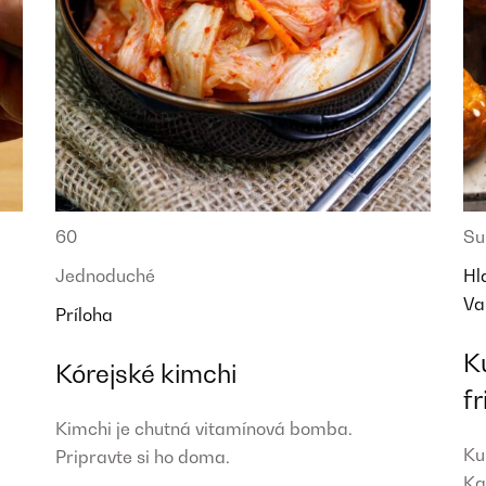
60
Su
Jednoduché
Hl
Va
Príloha
K
Kórejské kimchi
fr
Kimchi je chutná vitamínová bomba.
Ku
Pripravte si ho doma.
Ka