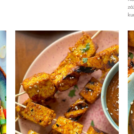
zá
ku