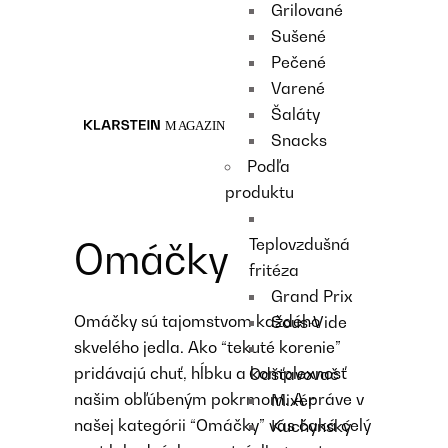
Grilované
Recipes
Sušené
Main course
Pečené
Dessert
Varené
Šaláty
Snacks
Podľa
produktu
Teplovzdušná
Omáčky
fritéza
Grand Prix
Omáčky sú tajomstvom každého
Sous-Vide
skvelého jedla. Ako “tekuté korenie”
pridávajú chuť, hĺbku a komplexnosť
Odšťavovač
našim obľúbeným pokrmom. A práve v
Mixér
našej kategórii “Omáčky” vás čaká celý
Kuchynský