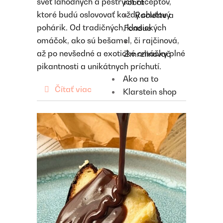
svet lahodných a pestrých receptov,
robot
ktoré budú oslovovať každý chuťový
Raclette a
pohárik. Od tradičných, klasických
Fondue
omáčok, ako sú bešamel, či rajčinová,
až po nevšedné a exotické omáčky plné
Zmrzlinovač
pikantnosti a unikátnych príchutí.
Ako na to
Čítať viac
Klarstein shop