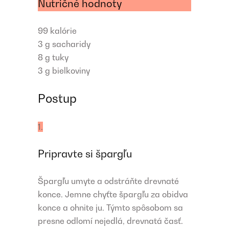
Nutričné hodnoty
99
kalórie
3 g
sacharidy
8 g
tuky
3 g
bielkoviny
Postup
1.
Pripravte si špargľu
Špargľu umyte a odstráňte drevnaté
konce. Jemne chyťte špargľu za obidva
konce a ohnite ju. Týmto spôsobom sa
presne odlomí nejedlá, drevnatá časť.