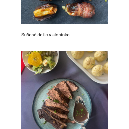
Sušené datle v slaninke