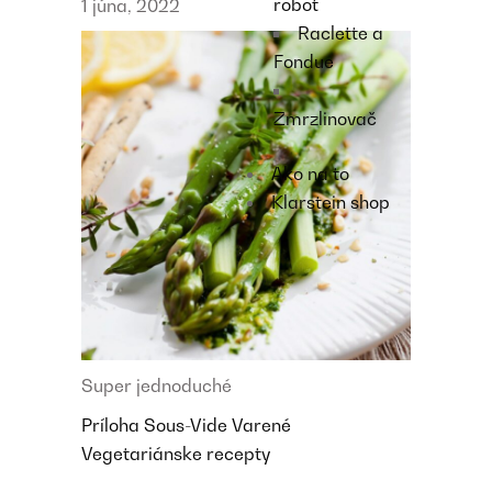
robot
1 júna, 2022
Raclette a
Fondue
Zmrzlinovač
Ako na to
Klarstein shop
Super jednoduché
Príloha
Sous-Vide
Varené
Vegetariánske recepty