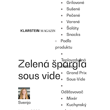
Grilované
Recipes
Sušené
Main course
Pečené
Dessert
Varené
Šaláty
Snacks
Podľa
produktu
Teplovzdušná
Zelená špargľa
fritéza
sous vide
Grand Prix
Sous-Vide
Odšťavovač
Mixér
Svenja
Kuchynský