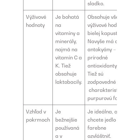
sladko.
Výživové
Je bohatá
Obsahuje všetky
hodnoty
na
výživové hodnoty
vitamíny a
bielej kapusty.
minerály,
Navyše má aj
najmä na
antokyány –
vitamín C a
prírodné
K. Tiež
antioxidanty.
obsahuje
Tiež sú
laktobacily.
zodpovedné za
charakteristickú
purpurovú farbu.
Vzhľad v
Je
Je ideálna, ak
pokrmoch
bežnejšie
chcete jedlo
používaná
farebne
a v
ozvláštniť.