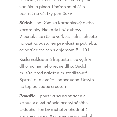
vaničku a plech. Poďme sa bližšie
pozrieť na všetky pomôcky.
Súdok
– používa sa kameninový alebo
keramický. Niekedy tiež dubový.
V ponuke sú rôzne veľkosti, ak si chcete
naložiť kapustu len pre vlastnú potrebu,
odporúčame ten s objemom 5 – 10 l.
Kyslá nakladaná kapusta síce vydrží
dlho, no nie nekonečne dlho. Súdok
musíte pred naložením sterilizovať.
Spravíte tak veľmi jednoducho. Umyte
ho teplou vodou a octom.
Závažie
– používa sa na stlačenie
kapusty a vytlačenie prebytočného
vzduchu. Ten by mohol znehodnotiť
kvasný proces. Ako závažie sa zvykol