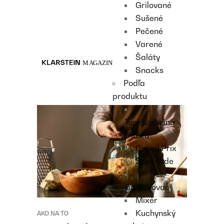
Grilované
Recipes
Sušené
Main course
Pečené
Dessert
Varené
Šaláty
Snacks
Podľa
produktu
Teplovzdušná
fritéza
Grand Prix
Sous-Vide
Odšťavovač
Mixér
Kuchynský
AKO NA TO