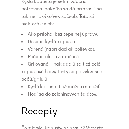
Kyslá kapusta je veľmi vďačná
potravina, nakoľko sa dá pripraviť na
takmer akýkoľvek spôsob. Toto sú
niektoré z nich:
Ako príloha, bez tepelnej úpravy.
Dusená kyslá kapusta.
Varená (napríklad ak polievka).
Pečená alebo zapečená.
Grilovaná – nakladajú sa tiež celé
kapustové hlavy. Listy sa po vykvasení
pečú/grilujú.
Kyslú kapustu tiež môžete smažiť.
Hodí sa do zeleninových šalátov.
Recepty
Čo z kyslej kapusty pripraviť? Vyberte