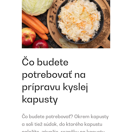
Čo budete
potrebovať na
prípravu kyslej
kapusty
Čo budete potrebovať? Okrem kapusty
a soli tiež súdok, do ktorého kapustu
naložíte, závažie, rezačku na kapustu,