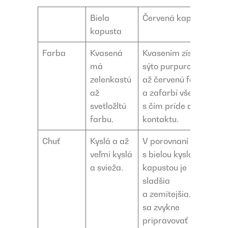
Biela
Červená kapusta
kapusta
Farba
Kvasená
Kvasením získa
má
sýto purpurovú
zelenkastú
až červenú farbu
až
a zafarbí všetko,
svetložltú
s čím príde do
farbu.
kontaktu.
Chuť
Kyslá a až
V porovnaní
veľmi kyslá
s bielou kyslou
a svieža.
kapustou je
sladšia
a zemitejšia. Tiež
sa zvykne
pripravovať na