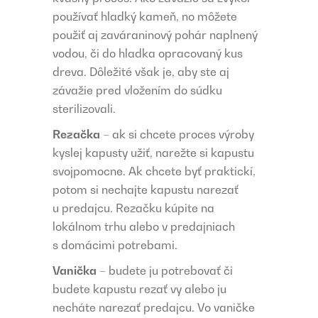
používať hladký kameň, no môžete
použiť aj zaváraninový pohár naplnený
vodou, či do hladka opracovaný kus
dreva. Dôležité však je, aby ste aj
závažie pred vložením do súdku
sterilizovali.
Rezačka
– ak si chcete proces výroby
kyslej kapusty užiť, narežte si kapustu
svojpomocne. Ak chcete byť praktickí,
potom si nechajte kapustu narezať
u predajcu. Rezačku kúpite na
lokálnom trhu alebo v predajniach
s domácimi potrebami.
Vanička
– budete ju potrebovať či
budete kapustu rezať vy alebo ju
necháte narezať predajcu. Vo vaničke