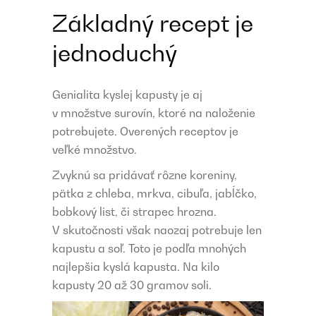
Základný recept je
jednoduchý
Genialita kyslej kapusty je aj
v množstve surovín, ktoré na naloženie
potrebujete. Overených receptov je
veľké množstvo.
Zvyknú sa pridávať rôzne koreniny,
pätka z chleba, mrkva, cibuľa, jabĺčko,
bobkový list, či strapec hrozna.
V skutočnosti však naozaj potrebuje len
kapustu a soľ. Toto je podľa mnohých
najlepšia kyslá kapusta. Na kilo
kapusty 20 až 30 gramov soli.