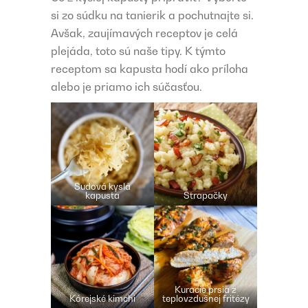
si zo súdku na tanierik a pochutnajte si.
Avšak, zaujímavých receptov je celá
plejáda, toto sú naše tipy. K týmto
receptom sa kapusta hodí ako príloha
alebo je priamo ich súčasťou.
Sudová kyslá
kapusta
Strapačky
Kuracie prsia z
Kórejské kimchi
teplovzdušnej fritézy