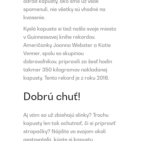
odrôd kapusty, ako sme už však
spomenuli, nie všetky sú vhodné na
kvasenie.
Kyslá kapusta si tiež našla svoje miesto
v Guinnessovej knihe rekordov.
Američanky Joanna Webster a Katie
Venner, spolu so skupinou
dobrovoľníkov, pripravili za šesť hodín
takmer 350 kilogramov nakladanej
kapusty. Tento rekord je z roku 2018.
Dobrú chuť!
Aj vám sa už zbiehajú slinky? Trochu
kapusty len tak ochutnať, či si pripraviť
strapačky? Nájdite vo svojom okolí
pestovateľa, kúpte si kapustu