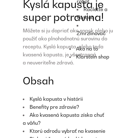
Kyslá kapusta je
robot
Raclette a
super potravina!
Fondue
Môžete si ju dopriať ako snack alebo ju
Zmrzlinovač
použiť ako plnohodnotnú surovinu do
receptu. Kyslá kapusta, alebo teda
Ako na to
kvasená kapusta, je všestranná
Klarstein shop
a neuveriteľne zdravá.
Obsah
Kyslá kapusta v histórii
Benefity pre zdravie?
Ako kvasená kapusta získa chuť
a vôňu?
Ktorú odrodu vybrať na kvasenie