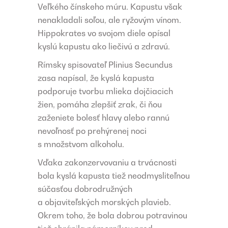
Veľkého čínskeho múru. Kapustu však
nenakladali soľou, ale ryžovým vínom.
Hippokrates vo svojom diele opísal
kyslú kapustu ako liečivú a zdravú.
Rímsky spisovateľ Plinius Secundus
zasa napísal, že kyslá kapusta
podporuje tvorbu mlieka dojčiacich
žien, pomáha zlepšiť zrak, či ňou
zaženiete bolesť hlavy alebo rannú
nevoľnosť po prehýrenej noci
s množstvom alkoholu.
Vďaka zakonzervovaniu a trvácnosti
bola kyslá kapusta tiež neodmysliteľnou
súčasťou dobrodružných
a objaviteľských morských plavieb.
Okrem toho, že bola dobrou potravinou