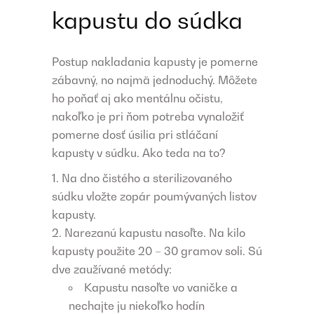
kapustu do súdka
Postup nakladania kapusty je pomerne
zábavný, no najmä jednoduchý. Môžete
ho poňať aj ako mentálnu očistu,
nakoľko je pri ňom potreba vynaložiť
pomerne dosť úsilia pri stláčaní
kapusty v súdku. Ako teda na to?
Na dno čistého a sterilizovaného
súdku vložte zopár poumývaných listov
kapusty.
Narezanú kapustu nasoľte. Na kilo
kapusty použite 20 – 30 gramov soli. Sú
dve zaužívané metódy:
Kapustu nasoľte vo vaničke a
nechajte ju niekoľko hodín