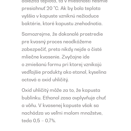
dôležitá teplota, tá v miestnosti nesmie
presiahnuť 20 °C. Ak by bola teplota
vyššia v kapuste vzniknú nežiaduce
baktérie, ktoré kapustu znehodnotia.
Samozrejme, že dokonalé prostredie
pre kvasný proces neodkážeme
zabezpečiť, preto nikdy nejde o čisté
mliečne kvasenie. Zvyčajne ide
o zmiešanú formu pri ktorej vznikajú
vedľajšie produkty ako etanol, kyselina
octová a oxid uhličitý.
Oxid uhličitý môže za to, že kapusta
bublinku. Ethanol zasa ovplyvňuje chuť
a vôňu. V kvasenej kapuste však sa
nachádza vo veľmi malom množstve,
teda 0,5 – 0,7%.