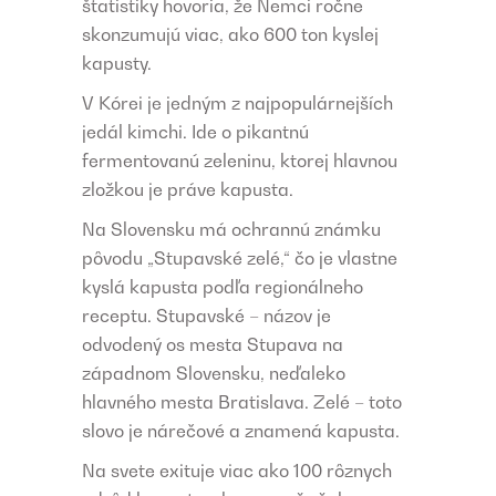
štatistiky hovoria, že Nemci ročne
skonzumujú viac, ako 600 ton kyslej
kapusty.
V Kórei je jedným z najpopulárnejších
jedál kimchi. Ide o pikantnú
fermentovanú zeleninu, ktorej hlavnou
zložkou je práve kapusta.
Na Slovensku má ochrannú známku
pôvodu „Stupavské zelé,“ čo je vlastne
kyslá kapusta podľa regionálneho
receptu. Stupavské – názov je
odvodený os mesta Stupava na
západnom Slovensku, neďaleko
hlavného mesta Bratislava. Zelé – toto
slovo je nárečové a znamená kapusta.
Na svete exituje viac ako 100 rôznych