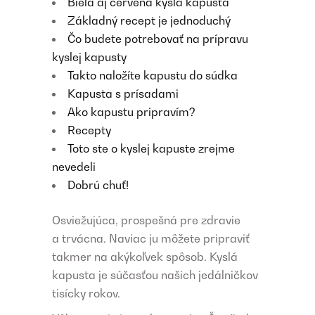
Biela aj červená kyslá kapusta
Základný recept je jednoduchý
Čo budete potrebovať na prípravu
kyslej kapusty
Takto naložíte kapustu do súdka
Kapusta s prísadami
Ako kapustu pripravím?
Recepty
Toto ste o kyslej kapuste zrejme
nevedeli
Dobrú chuť!
Osviežujúca, prospešná pre zdravie
a trvácna. Naviac ju môžete pripraviť
takmer na akýkoľvek spôsob. Kyslá
kapusta je súčasťou našich jedálničkov
tisícky rokov.