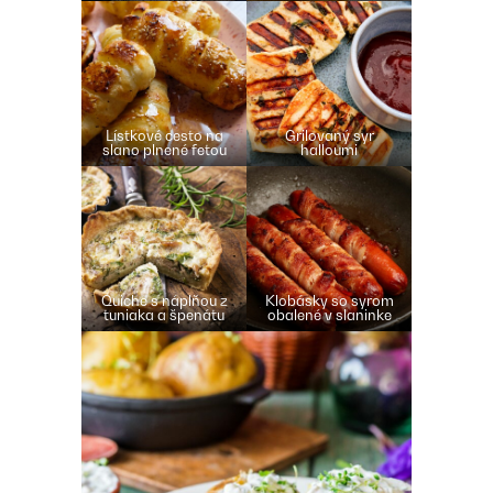
Lístkové cesto na
Grilovaný syr
slano plnené fetou
halloumi
Quiche s náplňou z
Klobásky so syrom
tuniaka a špenátu
obalené v slaninke