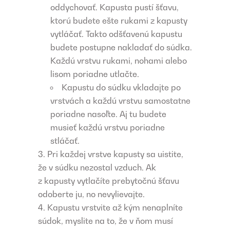
oddychovať. Kapusta pustí šťavu,
ktorú budete ešte rukami z kapusty
vytláčať. Takto odšťavenú kapustu
budete postupne nakladať do súdka.
Každú vrstvu rukami, nohami alebo
lisom poriadne utlačte.
Kapustu do súdku vkladajte po
vrstvách a každú vrstvu samostatne
poriadne nasoľte. Aj tu budete
musieť každú vrstvu poriadne
stláčať.
Pri každej vrstve kapusty sa uistite,
že v súdku nezostal vzduch. Ak
z kapusty vytlačíte prebytočnú šťavu
odoberte ju, no nevylievajte.
Kapustu vrstvite až kým nenaplníte
súdok, myslite na to, že v ňom musí