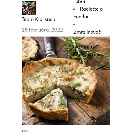
robot
Raclette a
Fondue
Team Klarstein
28 februára, 2022
Zmrzlinovač
Ako na to
Klarstein shop
90