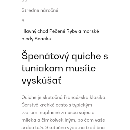
Stredne náročné
6
Hlavný chod
Pečené
Ryby a morské
plody
Snacks
Špenátový quiche s
tuniakom musíte
vyskúšať
Quiche je skutočná francúzska klasika.
Čerstvé krehké cesto s typickým
tvarom, naplnené zmesou vajec a
mlieka a čímkoľvek iným, po čom vaše
srdce túži. Skutočne výdatná tradičná