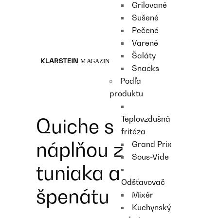
Grilované
Recipes
Sušené
Main course
Pečené
Dessert
Varené
Šaláty
Snacks
Podľa
produktu
Teplovzdušná
Quiche s
fritéza
náplňou z
Grand Prix
Sous-Vide
tuniaka a
Odšťavovač
špenátu
Mixér
Kuchynský