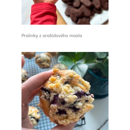
Pralinky z arašidového masla