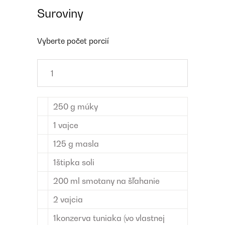
Suroviny
Vyberte počet porcií
250
g
múky
1
vajce
125
g
masla
1
štipka
soli
200
ml
smotany na šľahanie
2
vajcia
1
konzerva
tuniaka (vo vlastnej