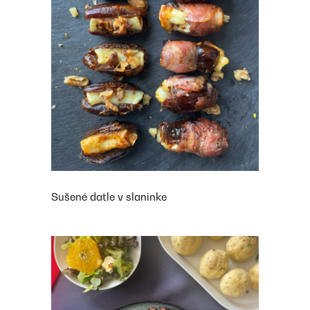
Sušené datle v slaninke