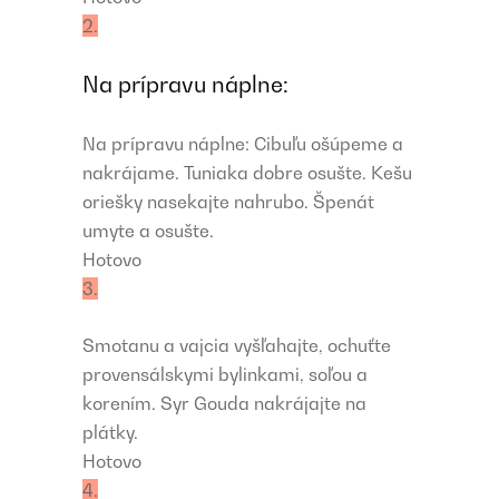
2.
Na prípravu náplne:
Na prípravu náplne: Cibuľu ošúpeme a
nakrájame. Tuniaka dobre osušte. Kešu
oriešky nasekajte nahrubo. Špenát
umyte a osušte.
Hotovo
3.
Smotanu a vajcia vyšľahajte, ochuťte
provensálskymi bylinkami, soľou a
korením. Syr Gouda nakrájajte na
plátky.
Hotovo
4.