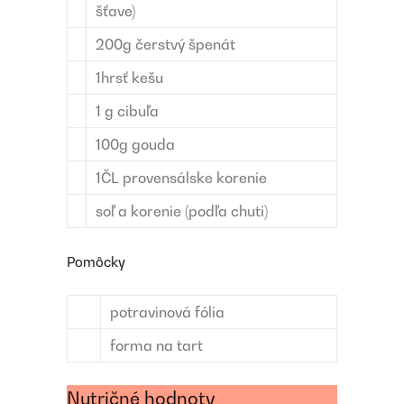
šťave)
200
g
čerstvý špenát
1
hrsť
kešu
1
g
cibuľa
100
g
gouda
1
ČL
provensálske korenie
soľ a korenie (podľa chuti)
Pomôcky
potravinová fólia
forma na tart
Nutričné hodnoty