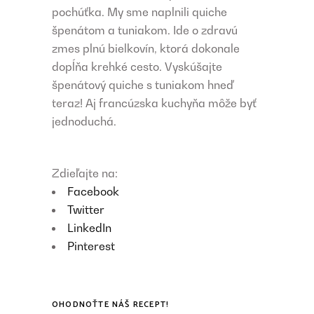
pochúťka. My sme naplnili quiche
špenátom a tuniakom. Ide o zdravú
zmes plnú bielkovín, ktorá dokonale
dopĺňa krehké cesto. Vyskúšajte
špenátový quiche s tuniakom hneď
teraz! Aj francúzska kuchyňa môže byť
jednoduchá.
Zdieľajte na:
Facebook
Twitter
LinkedIn
Pinterest
OHODNOŤTE NÁŠ RECEPT!