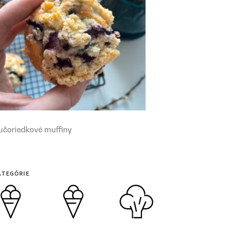
učoriedkové muffiny
ATEGÓRIE