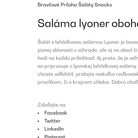
Bravčové
Príloha
Šaláty
Snacks
Saláma lyoner oboha
Šalát s lahôdkovou salámou Lyoner je bavor
pivnej slávnosti v záhrade, ale aj na obed č
hodí na každú príležitosť. Aj preto, že je v
sa pripravuje z lyonskej lahôdkovej salámy.
chcete odľahčiť, pridajte niekoľko reďkoviek
praclíkom, či s krajcom chleba. Dobrú chuť
Zdieľajte na:
Facebook
Twitter
LinkedIn
Pinterest