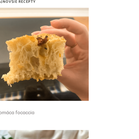
AJNOVŠIE RECEPTY
omáca focaccia