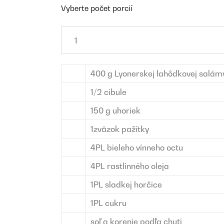
Vyberte počet porcií
400
g
Lyonerskej lahôdkovej salám
1/2
cibule
150
g
uhoriek
1
zväzok
pažítky
4
PL
bieleho vínneho octu
4
PL
rastlinného oleja
1
PL
sladkej horčice
1
PL
cukru
soľ a korenie
podľa chuti