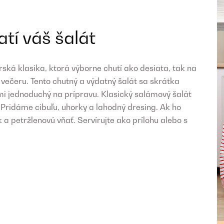
tí váš šalát
ská klasika, ktorá výborne chutí ako desiata, tak na
i večeru. Tento chutný a výdatný šalát sa skrátka
eľmi jednoduchý na prípravu. Klasický salámový šalát
 Pridáme cibuľu, uhorky a lahodný dresing. Ak ho
 a petržlenovú vňať. Servírujte ako prílohu alebo s
!