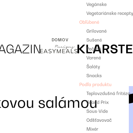
Vegánske
Vegetariánske recept
Obľúbené
Grilované
Sušené
DOMOV
Pečené
Varené
Šaláty
Snacks
Podľa produktu
Teplovzdušná fritéza
dkovou salámou
Grand Prix
Sous-Vide
Odšťavovač
Mixér