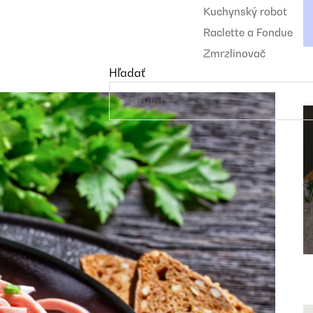
Kuchynský robot
Raclette a Fondue
Zmrzlinovač
Hľadať