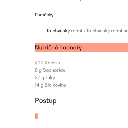
Pomôcky
Kuchynský
robot / Kuchynský robot s
Nutričné hodnoty
420
Kalórie
8 g
Sacharidy
37 g
Tuky
14 g
Bielkoviny
Postup
1.