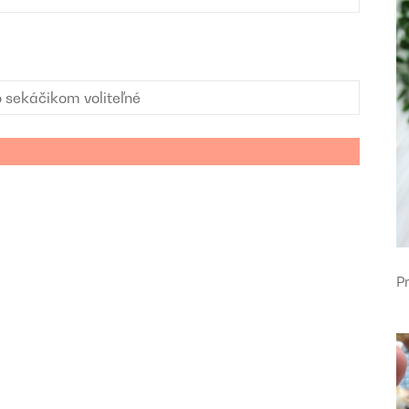
o sekáčikom
voliteľné
P