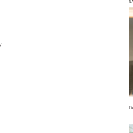
N
y
D