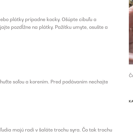
lebo plátky prípadne kocky. Ošúpte cibuľu a
jajte pozdĺžne na plátky. Pažítku umyte, osušte a
Č
huťte soľou a korením. Pred podávaním nechajte
K
í ľudia majú radi v šaláte trochu syra. Čo tak trochu