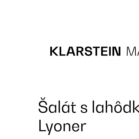
Recipes
Main course
Dessert
Šalát s lahô
Lyoner