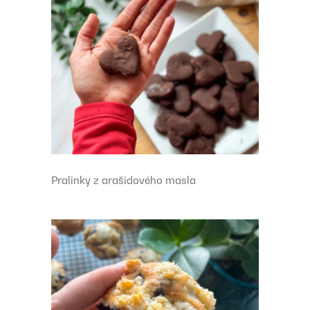
Pralinky z arašidového masla