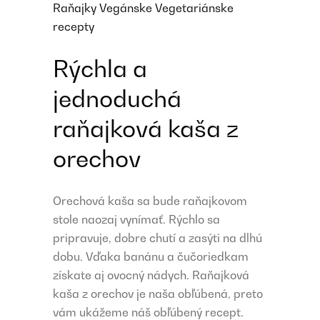
Raňajky
Vegánske
Vegetariánske
recepty
Rýchla a
jednoduchá
raňajková kaša z
orechov
Orechová kaša sa bude raňajkovom
stole naozaj vynímať. Rýchlo sa
pripravuje, dobre chutí a zasýti na dlhú
dobu. Vďaka banánu a čučoriedkam
získate aj ovocný nádych. Raňajková
kaša z orechov je naša obľúbená, preto
vám ukážeme náš obľúbený recept.