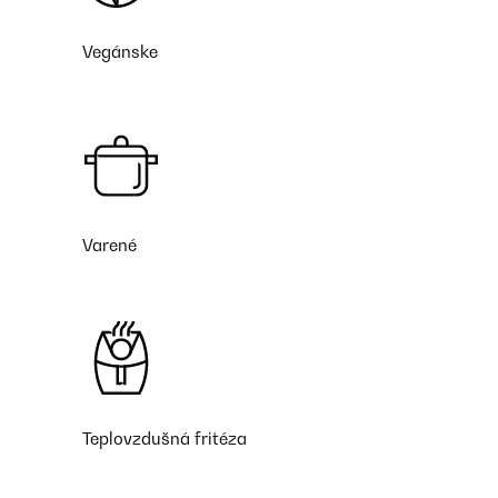
Vegánske
Varené
Teplovzdušná fritéza