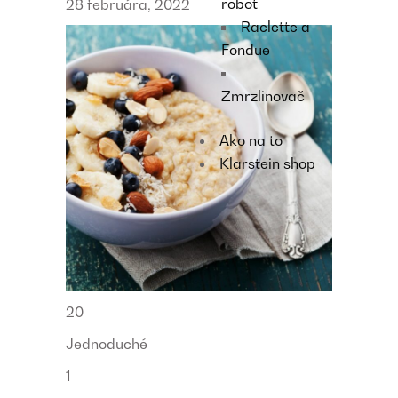
robot
28 februára, 2022
Raclette a
Fondue
Zmrzlinovač
Ako na to
Klarstein shop
20
Jednoduché
1