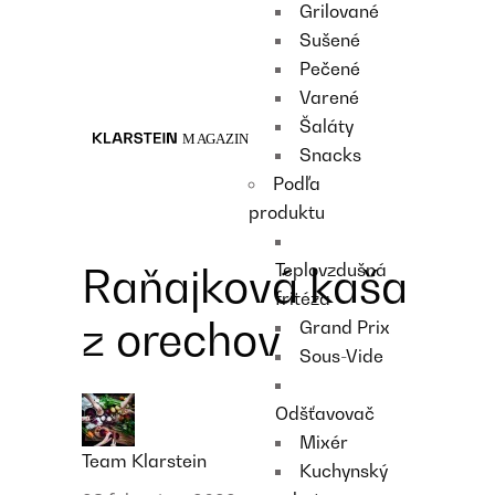
Grilované
Recipes
Sušené
Main course
Pečené
Dessert
Varené
Šaláty
Snacks
Podľa
produktu
Teplovzdušná
Raňajková kaša
fritéza
z orechov
Grand Prix
Sous-Vide
Odšťavovač
Mixér
Team Klarstein
Kuchynský