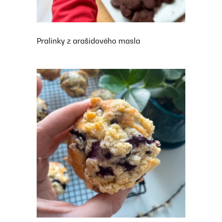
Pralinky z arašidového masla