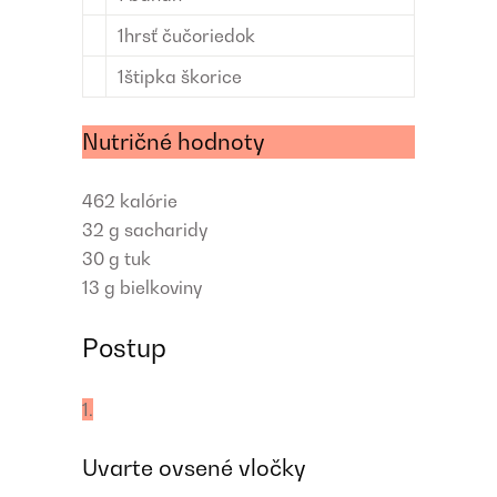
1
hrsť
čučoriedok
1
štipka
škorice
Nutričné hodnoty
462
kalórie
32 g
sacharidy
30 g
tuk
13 g
bielkoviny
Postup
1.
Uvarte ovsené vločky