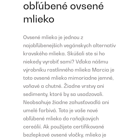
obľúbené ovsené
mlieko
Ovsené mlieko je jednou z
najobľúbenejších vegánskych alternatív
kravského mlieka. Skúšali ste si ho
niekedy vyrobiť sami? Vďaka nášmu
výrobníku rastlinného mlieka Marcia je
toto ovsené mlieko mimoriadne jemné,
voňavé a chutné. Žiadne vrstvy ani
sedimenty, ktoré by sa usadzovali.
Neobsahuje žiadne zahusťovadlá ani
umelé farbivá. Toto je vaše nové
obľúbené mlieko do raňajkových
cereálií. Ak použijete certifikované
bezlepkové ovsené vločky, mlieko je