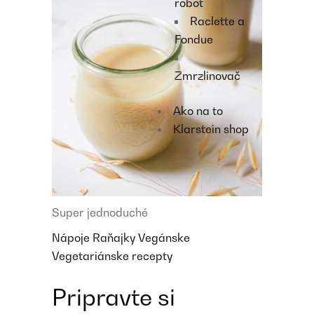
robot
Raclette a
Fondue
Zmrzlinovač
Ako na to
Klarstein shop
Super jednoduché
Nápoje
Raňajky
Vegánske
Vegetariánske recepty
Pripravte si