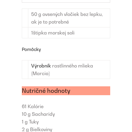
50
g
ovsených vločiek
bez lepku,
ak je to potrebné
1
štipka
morskej soli
Pomôcky
Výrobník
rastlinného mlieka
(Marcia)
Nutričné hodnoty
61
Kalórie
10 g
Sacharidy
1 g
Tuky
2 g
Bielkoviny