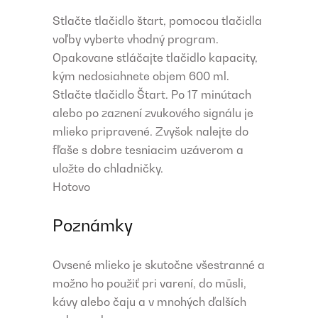
Stlačte tlačidlo štart, pomocou tlačidla
voľby vyberte vhodný program.
Opakovane stláčajte tlačidlo kapacity,
kým nedosiahnete objem 600 ml.
Stlačte tlačidlo Štart. Po 17 minútach
alebo po zaznení zvukového signálu je
mlieko pripravené. Zvyšok nalejte do
fľaše s dobre tesniacim uzáverom a
uložte do chladničky.
Hotovo
Poznámky
Ovsené mlieko je skutočne všestranné a
možno ho použiť pri varení, do müsli,
kávy alebo čaju a v mnohých ďalších