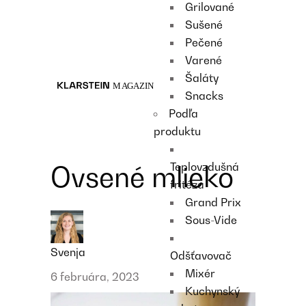
Grilované
Recipes
Sušené
Main course
Pečené
Dessert
Varené
Šaláty
Snacks
Podľa
produktu
Teplovzdušná
Ovsené mlieko
fritéza
Grand Prix
Sous-Vide
Svenja
Odšťavovač
Mixér
6 februára, 2023
Kuchynský