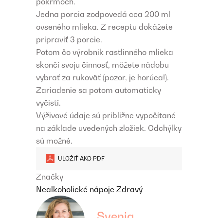
pokrmoch.
Jedna porcia zodpovedá cca 200 ml
ovseného mlieka. Z receptu dokážete
pripraviť 3 porcie.
Potom čo výrobník rastlinného mlieka
skončí svoju činnosť, môžete nádobu
vybrať za rukoväť (pozor, je horúca!).
Zariadenie sa potom automaticky
vyčistí.
Výživové údaje sú približne vypočítané
na základe uvedených zložiek. Odchýlky
sú možné.
ULOŽIŤ AKO PDF
Značky
Nealkoholické nápoje
Zdravý
Svenja