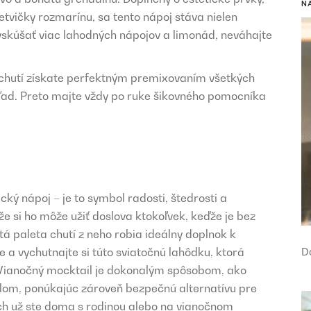
N
vetvičky rozmarínu, sa tento nápoj stáva nielen
yskúšať viac lahodných nápojov a limonád, neváhajte
 chutí získate perfektným premixovaním všetkých
e ľad. Preto majte vždy po ruke šikovného pomocníka
cký nápoj – je to symbol radosti, štedrosti a
že si ho môže užiť doslova ktokoľvek, keďže je bez
á paleta chutí z neho robia ideálny doplnok k
e a vychutnajte si túto sviatočnú lahôdku, ktorá
D
Vianočný mocktail je dokonalým spôsobom, ako
týlom, ponúkajúc zároveň bezpečnú alternatívu pre
Nech už ste doma s rodinou alebo na vianočnom