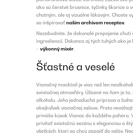
ako sú čerstvé brusnice, tyčinky škorice a 
chutným, ale aj vizuálne lákavým. Chcete v
sa inšpirovať
našim archívom receptov
.
Nezabudnite, že dokonalé prepojenie chutí
ingrediencií. Dokonca aj tých tuhých ako j
–
výkonný mixér
.
Šťastné a veselé
Vianočný mocktail je viac než len nealkoholi
sviatočnej atmosféry. Úžasné na ňom je to, 
alkoholu. Jeho jednoduchá príprava a bohat
akejkoľvek vianočnej oslave. Preto neváhajt
prináša kúsok Vianoc do každého pohára. 
privítať sviatočnú sezónu s eleganciou a š
všetkých, ktorí sa chcú zapojiť do osláv. 