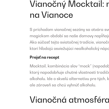
Vianočný Mocktail: 
na Vianoce
S príchodom vianočnej sezóny sa otvára svet
magickom období sa naše domovy napĺňajú 
Ako súčasť tejto sviatočnej tradície, viano
ktorí hľadajú osviežujúci nealkoholický nápo
Prejsť na recept
Mocktail, kombinácia slov “mock” (napodobeni
ktorý napodobňuje chutné vlastnosti tradič
alkoholu. Ide o skvelú alternatívu pre tých,
ale zároveň sa chcú vyhnúť alkoholu.
Vianočná atmosféra