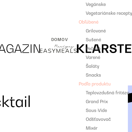
Vegánske
Vegetariánske recept
Obľúbené
Grilované
Sušené
DOMOV
Pečené
Varené
Šaláty
Snacks
Podľa produktu
Teplovzdušná fritéza
ktail
Grand Prix
Sous-Vide
Odšťavovač
Mixér