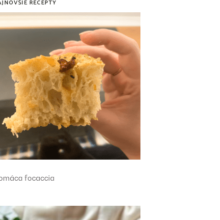
AJNOVŠIE RECEPTY
omáca focaccia