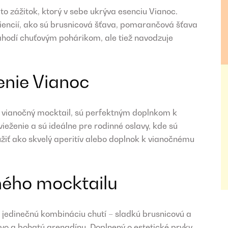
 to zážitok, ktorý v sebe ukrýva esenciu Vianoc.
encií, ako sú brusnicová šťava, pomarančová šťava
lahodí chuťovým pohárikom, ale tiež navodzuje
enie Vianoc
o vianočný mocktail, sú perfektným doplnkom k
eženie a sú ideálne pre rodinné oslavy, kde sú
žiť ako skvelý aperitív alebo doplnok k vianočnému
ného mocktailu
 jedinečnú kombináciu chutí – sladkú brusnicovú a
vo a bohatú grenadínu. Doplnený o estetické prvky,