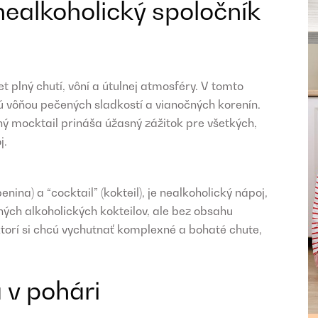
nealkoholický spoločník
 plný chutí, vôní a útulnej atmosféry. V tomto
vôňou pečených sladkostí a vianočných korenín.
čný mocktail prináša úžasný zážitok pre všetkých,
j.
na) a “cocktail” (kokteil), je nealkoholický nápoj,
ných alkoholických kokteilov, ale bez obsahu
 ktorí si chcú vychutnať komplexné a bohaté chute,
 v pohári