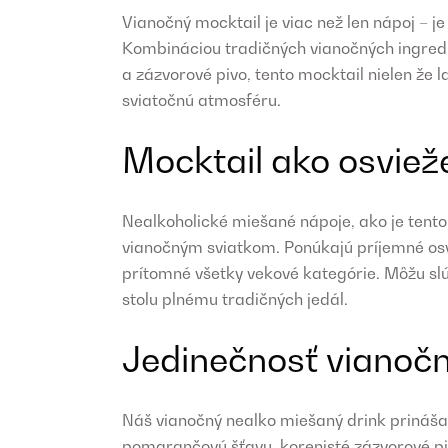
Vianočný mocktail je viac než len nápoj – je
Kombináciou tradičných vianočných ingredi
a zázvorové pivo, tento mocktail nielen že 
sviatočnú atmosféru.
Mocktail ako osviež
Nealkoholické miešané nápoje, ako je tent
vianočným sviatkom. Ponúkajú príjemné osvi
prítomné všetky vekové kategórie. Môžu slú
stolu plnému tradičných jedál.
Jedinečnosť vianoč
Náš vianočný nealko miešaný drink prináša
pomarančovú šťavu, korenisté zázvorové pi