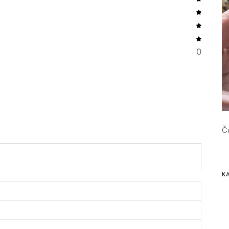
0
Č
K