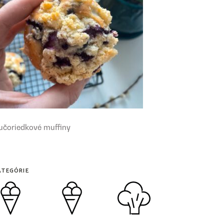
učoriedkové muffiny
ATEGÓRIE