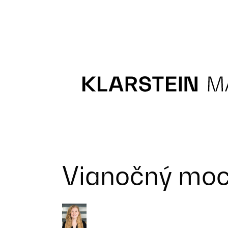
Recipes
Main course
Dessert
Vianočný moc