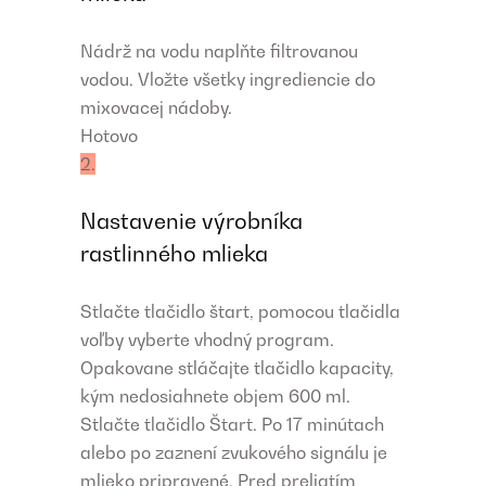
Nádrž na vodu naplňte filtrovanou
vodou. Vložte všetky ingrediencie do
mixovacej nádoby.
Hotovo
2.
Nastavenie výrobníka
rastlinného mlieka
Stlačte tlačidlo štart, pomocou tlačidla
voľby vyberte vhodný program.
Opakovane stláčajte tlačidlo kapacity,
kým nedosiahnete objem 600 ml.
Stlačte tlačidlo Štart. Po 17 minútach
alebo po zaznení zvukového signálu je
mlieko pripravené. Pred preliatím