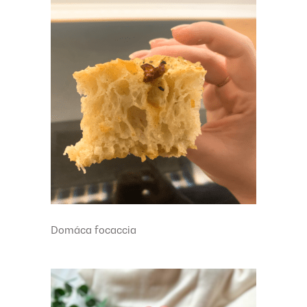
Domáca focaccia