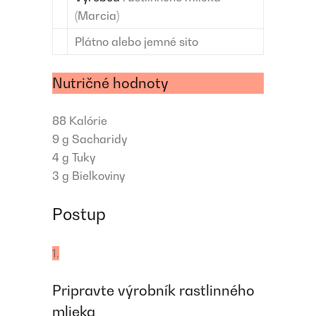
(Marcia)
Plátno alebo jemné sito
Nutričné hodnoty
88
Kalórie
9 g
Sacharidy
4 g
Tuky
3 g
Bielkoviny
Postup
1.
Pripravte výrobník rastlinného
mlieka