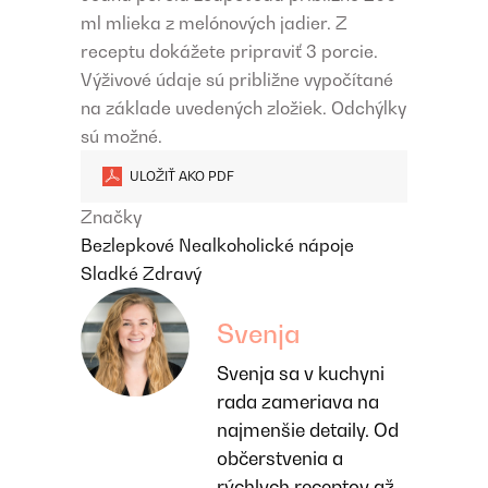
ml mlieka z melónových jadier. Z
receptu dokážete pripraviť 3 porcie.
Výživové údaje sú približne vypočítané
na základe uvedených zložiek. Odchýlky
sú možné.
ULOŽIŤ AKO PDF
Značky
Bezlepkové
Nealkoholické nápoje
Sladké
Zdravý
Svenja
Svenja sa v kuchyni
rada zameriava na
najmenšie detaily. Od
občerstvenia a
rýchlych receptov až