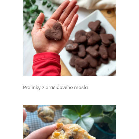
Pralinky z arašidového masla