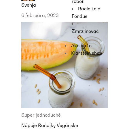
robot
Svenja
Raclette a
6 februára, 2023
Fondue
Zmrzlinovač
Ako na to
Klarstein shop
Super jednoduché
Nápoje
Raňajky
Vegánske