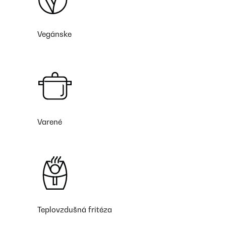
Vegánske
Varené
Teplovzdušná fritéza