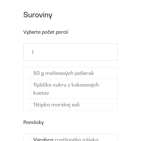
Suroviny
Vyberte počet porcií
50
g
melónových jadierok
1
lyžička
cukru z kokosových
kvetov
1
štipka
morskej soli
Pomôcky
Výrobca
rastlinného mlieka