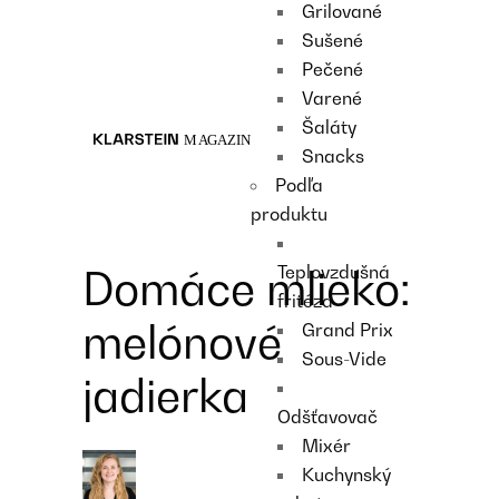
Grilované
Recipes
Sušené
Main course
Pečené
Dessert
Varené
Šaláty
Snacks
Podľa
produktu
Teplovzdušná
Domáce mlieko:
fritéza
melónové
Grand Prix
Sous-Vide
jadierka
Odšťavovač
Mixér
Kuchynský