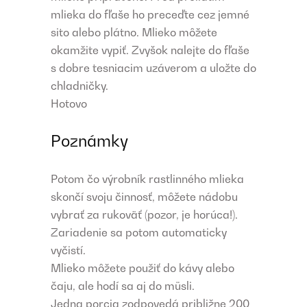
mlieka do fľaše ho preceďte cez jemné
sito alebo plátno. Mlieko môžete
okamžite vypiť. Zvyšok nalejte do fľaše
s dobre tesniacim uzáverom a uložte do
chladničky.
Hotovo
Poznámky
Potom čo výrobník rastlinného mlieka
skončí svoju činnosť, môžete nádobu
vybrať za rukoväť (pozor, je horúca!).
Zariadenie sa potom automaticky
vyčistí.
Mlieko môžete použiť do kávy alebo
čaju, ale hodí sa aj do müsli.
Jedna porcia zodpovedá približne 200