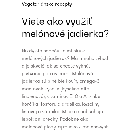
Vegetariánske recepty
Viete ako využiť
melónové jadierka?
Nikdy ste nepočuli o mlieku z
melónových jadierok? Má mnoho výhod
a je skvelé, ak sa chcete vyhnúť
plytvaniu potravinami. Melónové
jadierka sú plné bielkovín, omega-3
mastných kyselín (kyselina alfa-
linolénová), vitamínov E, C a A, zinku,
horčíka, fosforu a draslíka, kyseliny
listovej a vápnika. Mlieko neobsahuje
lepok ani orechy. Podobne ako
melónové plody, aj mlieko z melónových