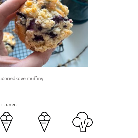
učoriedkové muffiny
ATEGÓRIE