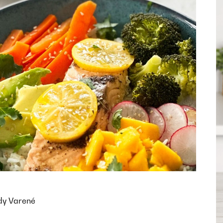
ody
Varené