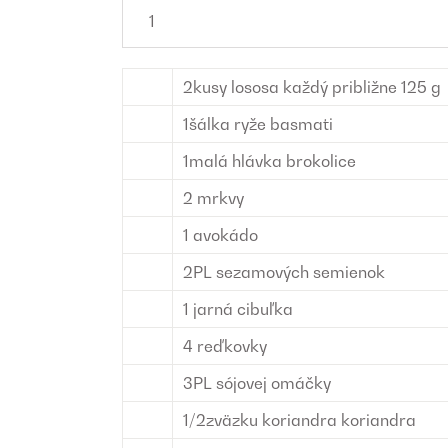
2
kusy
lososa
každý približne 125 g
1
šálka
ryže basmati
1
malá hlávka
brokolice
2
mrkvy
1
avokádo
2
PL
sezamových semienok
1
jarná cibuľka
4
reďkovky
3
PL
sójovej omáčky
1/2
zväzku koriandra
koriandra