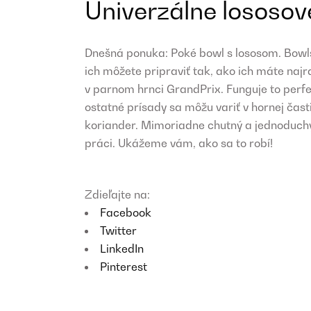
Univerzálne lososov
Dnešná ponuka: Poké bowl s lososom. Bowls,
ich môžete pripraviť tak, ako ich máte naj
v parnom hrnci GrandPrix. Funguje to perfek
ostatné prísady sa môžu variť v hornej čast
koriander. Mimoriadne chutný a jednoduchý
práci. Ukážeme vám, ako sa to robí!
Zdieľajte na:
Facebook
Twitter
LinkedIn
Pinterest