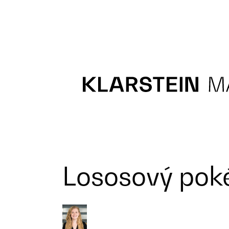
Recipes
Main course
Dessert
Lososový pok