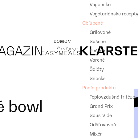
Vegánske
Vegetariánske recept
Obľúbené
Grilované
Sušené
DOMOV
Pečené
Varené
Šaláty
Snacks
Podľa produktu
Teplovzdušná fritéza
é bowl
Grand Prix
Sous-Vide
Odšťavovač
Mixér