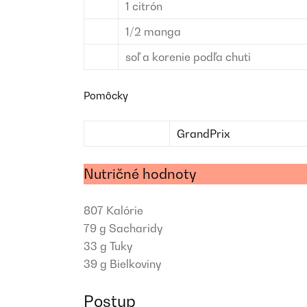
1
citrón
1/2
manga
soľ a korenie
podľa chuti
Pomôcky
GrandPrix
Nutričné hodnoty
807
Kalórie
79 g
Sacharidy
33 g
Tuky
39 g
Bielkoviny
Postup