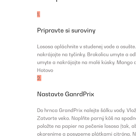
1.
Pripravte si suroviny
Lososa opláchnite v studenej vode a osušte.
nakrájajte na tyčinky. Brokolicu umyte a od
umyte a nakrájajte na malé kúsky. Mango a
Hotovo
2.
Nastavte GanrdPrix
Do hrnca GrandPrix nalejte šálku vody. Vlož
Zatvorte veko. Naplňte parný kôš na spodn
položte na papier na pečenie lososa (tak, a
okoreníme a posypeme plátkami citróna. Na