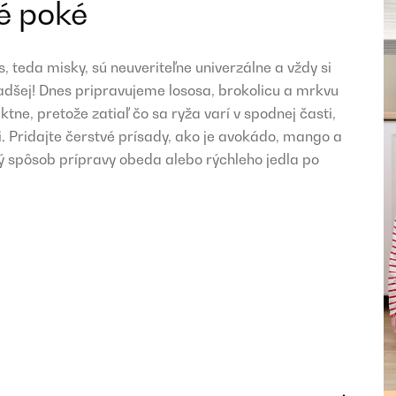
é poké
 teda misky, sú neuveriteľne univerzálne a vždy si
radšej! Dnes pripravujeme lososa, brokolicu a mrkvu
tne, pretože zatiaľ čo sa ryža varí v spodnej časti,
i. Pridajte čerstvé prísady, ako je avokádo, mango a
 spôsob prípravy obeda alebo rýchleho jedla po