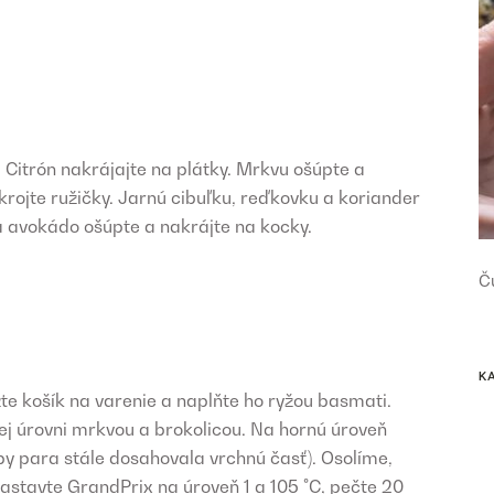
 Citrón nakrájajte na plátky. Mrkvu ošúpte a
krojte ružičky. Jarnú cibuľku, reďkovku a koriander
 avokádo ošúpte a nakrájte na kocky.
Č
K
te košík na varenie a naplňte ho ryžou basmati.
ej úrovni mrkvou a brokolicou. Na hornú úroveň
by para stále dosahovala vrchnú časť). Osolíme,
stavte GrandPrix na úroveň 1 a 105 °C, pečte 20