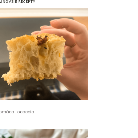
AJNOVŠIE RECEPTY
omáca focaccia