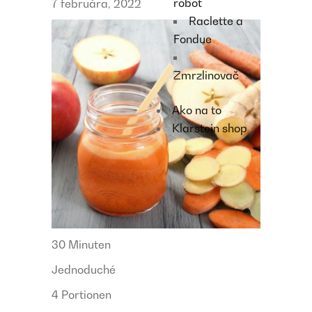
robot
7 februára, 2022
Raclette a
Fondue
Zmrzlinovač
Ako na to
Klarstein shop
30 Minuten
Jednoduché
4 Portionen