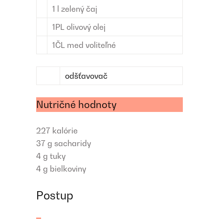
1
l
zelený čaj
1
PL
olivový olej
1
ČL
med
voliteľné
odšťavovač
Nutričné hodnoty
227
kalórie
37 g
sacharidy
4 g
tuky
4 g bielkoviny
Postup