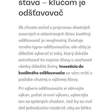
šťava – kľúčom je
odšťavovač
Ak chcete začať s prípravou vlastných
ovocných a zeleninových štiav, kvalitný
odšťavovač je nevyhnutný. Existuje
mnoho typov odšťavovačov, ale vždy je
dôležité vyberať si taký, ktorý dokáže
extrahovať čo najviac šťavy a zachovať
všetky dôležité živiny.
Investícia do
kvalitného odšťavovača
sa vám vráti v
podobe chutnej a výživnej šťavy.
Pri výbere odšťavovača si všímajte
výkon, počet úrovní výkonu, vyberajte
ten so spätných chodom, tiež by sa mal
dať jednoducho rozobrať, aby sa ľahko