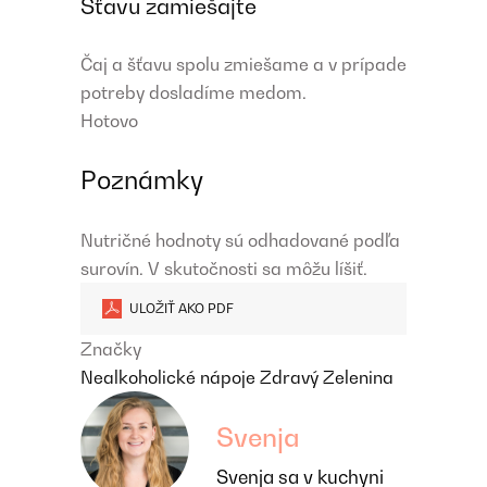
Šťavu zamiešajte
Čaj a šťavu spolu zmiešame a v prípade
potreby dosladíme medom.
Hotovo
Poznámky
Nutričné ​​hodnoty sú odhadované podľa
surovín. V skutočnosti sa môžu líšiť.
ULOŽIŤ AKO PDF
Značky
Nealkoholické nápoje
Zdravý
Zelenina
Svenja
Svenja sa v kuchyni