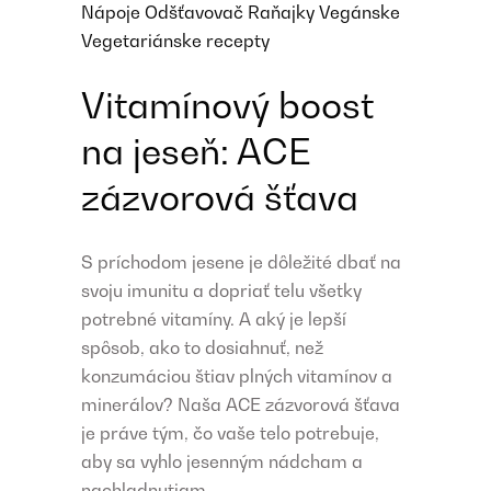
Nápoje
Odšťavovač
Raňajky
Vegánske
Vegetariánske recepty
Vitamínový boost
na jeseň: ACE
zázvorová šťava
S príchodom jesene je dôležité dbať na
svoju imunitu a dopriať telu všetky
potrebné vitamíny. A aký je lepší
spôsob, ako to dosiahnuť, než
konzumáciou štiav plných vitamínov a
minerálov? Naša ACE zázvorová šťava
je práve tým, čo vaše telo potrebuje,
aby sa vyhlo jesenným nádcham a
nachladnutiam.