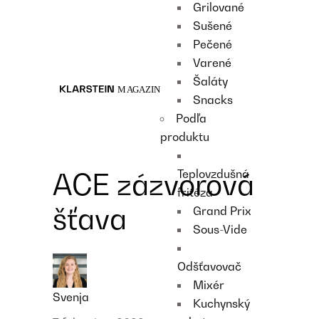
Grilované
Recipes
Sušené
Main course
Pečené
Dessert
Varené
Šaláty
Snacks
Podľa
produktu
Teplovzdušná
ACE zázvorová
fritéza
šťava
Grand Prix
Sous-Vide
Odšťavovač
Mixér
Svenja
Kuchynský