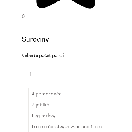
0
Suroviny
Vyberte počet porcií
4
pomaranče
2
jablká
1
kg
mrkvy
1
kocka
čerstvý zázvor
cca 5 cm