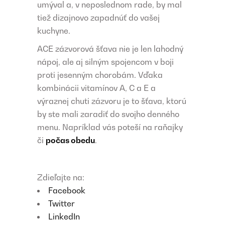
umýval a, v neposlednom rade, by mal
tiež dizajnovo zapadnúť do vašej
kuchyne.
ACE zázvorová šťava nie je len lahodný
nápoj, ale aj silným spojencom v boji
proti jesenným chorobám. Vďaka
kombinácii vitamínov A, C a E a
výraznej chuti zázvoru je to šťava, ktorú
by ste mali zaradiť do svojho denného
menu. Napríklad vás poteší na raňajky
či
počas obedu
.
Zdieľajte na:
Facebook
Twitter
LinkedIn