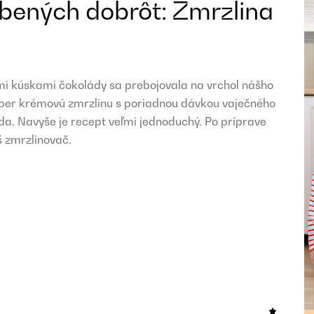
bených dobrôt: Zmrzlina
i kúskami čokolády sa prebojovala na vrchol nášho
uper krémovú zmrzlinu s poriadnou dávkou vaječného
a. Navyše je recept veľmi jednoduchý. Po príprave
š zmrzlinovač.