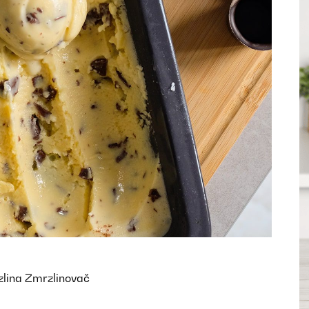
lina
Zmrzlinovač