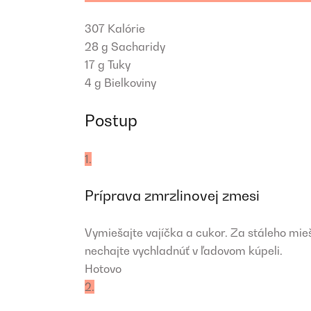
307
Kalórie
28 g
Sacharidy
17 g
Tuky
4 g
Bielkoviny
Postup
1.
Príprava zmrzlinovej zmesi
Vymiešajte vajíčka a cukor. Za stáleho mieša
nechajte vychladnúť v ľadovom kúpeli.
Hotovo
2.