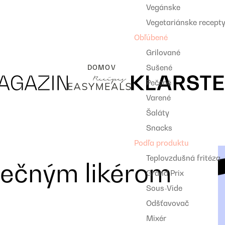
Vegánske
Vegetariánske recept
Obľúbené
Grilované
Sušené
DOMOV
Pečené
Varené
Šaláty
Snacks
Podľa produktu
Teplovzdušná fritéza
ječným likérom
Grand Prix
Sous-Vide
Odšťavovač
Mixér