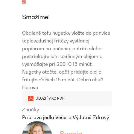
4.
Smažíme!
Obalené tofu nugetky vložte do panvice
teplovzdušnej fritézy vystlanej
papierom na pečenie, potrite alebo
postriekajte ich rastlinným olejom a
vysmážajte pri 200 °C 15 minút.
Nugetky otočte, opäť pridajte olej a
fritujte ďalších 15 minút. Dobrú chuť!
Hotovo
ULOŽIŤ AKO PDF
Značky
Príprava jedla
Večera
Výdatné
Zdravý
Svenja