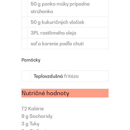
50
g
panko múky
prípadne
strúhanka
50
g
kukuričných vločiek
3
PL
rastlinného oleja
soľ a korenie
podľa chuti
Pomôcky
Teplovzdušná
fritéza
Nutričné hodnoty
72
Kalórie
9 g
Sacharidy
3 g
Tuky