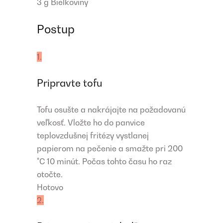
3 g
Bielkoviny
Postup
1.
Pripravte tofu
Tofu osušte a nakrájajte na požadovanú
veľkosť. Vložte ho do panvice
teplovzdušnej fritézy vystlanej
papierom na pečenie a smažte pri 200
°C 10 minút. Počas tohto času ho raz
otočte.
Hotovo
2.