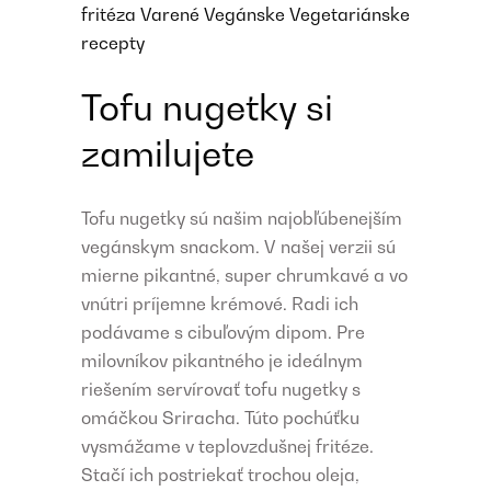
fritéza
Varené
Vegánske
Vegetariánske
recepty
Tofu nugetky si
zamilujete
Tofu nugetky sú našim najobľúbenejším
vegánskym snackom. V našej verzii sú
mierne pikantné, super chrumkavé a vo
vnútri príjemne krémové. Radi ich
podávame s cibuľovým dipom. Pre
milovníkov pikantného je ideálnym
riešením servírovať tofu nugetky s
omáčkou Sriracha. Túto pochúťku
vysmážame v teplovzdušnej fritéze.
Stačí ich postriekať trochou oleja,