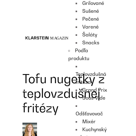
Grilované
Recipes
Sušené
Main course
Pečené
Dessert
Varené
Šaláty
Snacks
Podľa
produktu
Teplovzdušná
Tofu nugetky z
fritéza
teplovzdušnej
Grand Prix
Sous-Vide
fritézy
Odšťavovač
Mixér
Kuchynský