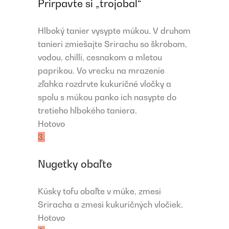
Prirpavte si „trojobal“
Hlboký tanier vysypte múkou. V druhom
tanieri zmiešajte Srirachu so škrobom,
vodou, chilli, cesnakom a mletou
paprikou. Vo vrecku na mrazenie
zľahka rozdrvte kukuričné vločky a
spolu s múkou panko ich nasypte do
tretieho hlbokého taniera.
Hotovo
3.
Nugetky obaľte
Kúsky tofu obaľte v múke, zmesi
Sriracha a zmesi kukuričných vločiek.
Hotovo