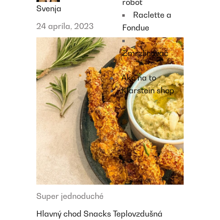
robot
Svenja
Raclette a
24 apríla, 2023
Fondue
Zmrzlinovač
Ako na to
Klarstein shop
Super jednoduché
Hlavný chod
Snacks
Teplovzdušná