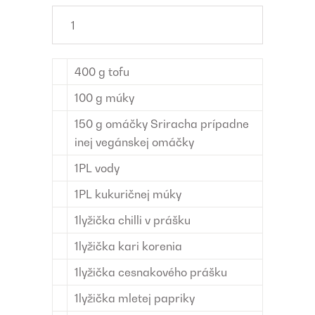
400
g
tofu
100
g
múky
150
g
omáčky Sriracha
prípadne
inej vegánskej omáčky
1
PL
vody
1
PL
kukuričnej múky
1
lyžička
chilli v prášku
1
lyžička
kari korenia
1
lyžička
cesnakového prášku
1
lyžička
mletej papriky