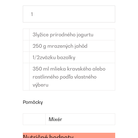
3
lyžice
prírodného jogurtu
250
g
mrazených jahôd
1/2
zväzku
bazalky
350
ml
mlieka
kravského alebo
rastlinného podľa vlastného
výberu
Pomôcky
Mixér
Nutričné hodnoty