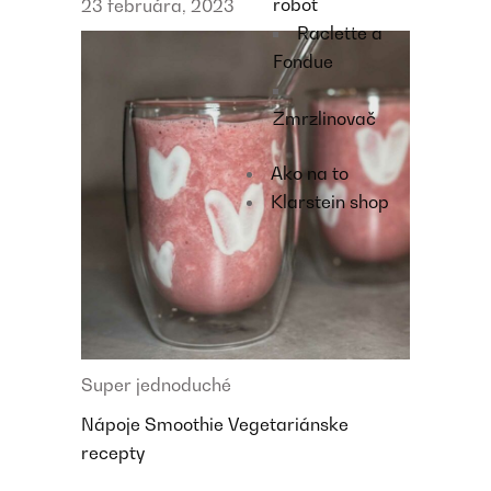
robot
23 februára, 2023
Raclette a
Fondue
Zmrzlinovač
Ako na to
Klarstein shop
Super jednoduché
Nápoje
Smoothie
Vegetariánske
recepty