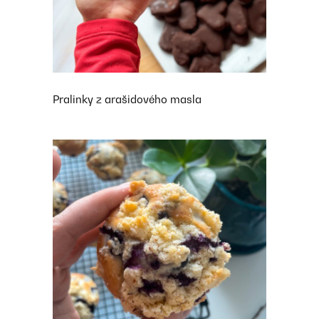
Pralinky z arašidového masla