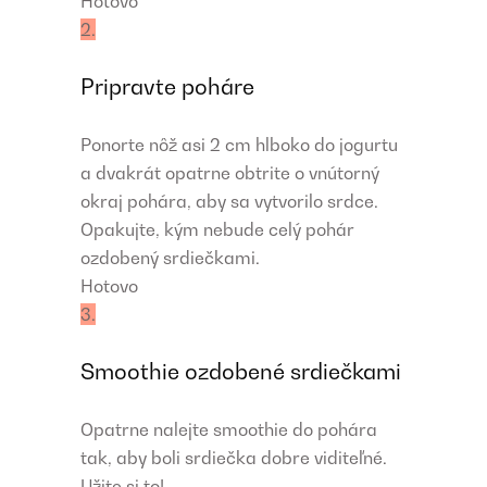
Hotovo
2.
Pripravte poháre
Ponorte nôž asi 2 cm hlboko do jogurtu
a dvakrát opatrne obtrite o vnútorný
okraj pohára, aby sa vytvorilo srdce.
Opakujte, kým nebude celý pohár
ozdobený srdiečkami.
Hotovo
3.
Smoothie ozdobené srdiečkami
Opatrne nalejte smoothie do pohára
tak, aby boli srdiečka dobre viditeľné.
Užite si to!