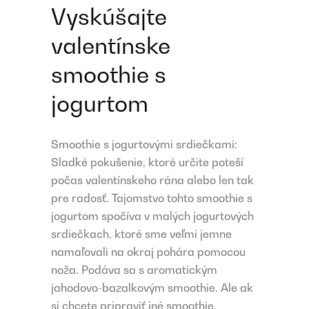
Vyskúšajte
valentínske
smoothie s
jogurtom
Smoothie s jogurtovými srdiečkami:
Sladké pokušenie, ktoré určite poteší
počas valentínskeho rána alebo len tak
pre radosť. Tajomstvo tohto smoothie s
jogurtom spočíva v malých jogurtových
srdiečkach, ktoré sme veľmi jemne
namaľovali na okraj pohára pomocou
noža. Podáva sa s aromatickým
jahodovo-bazalkovým smoothie. Ale ak
si chcete pripraviť iné smoothie,