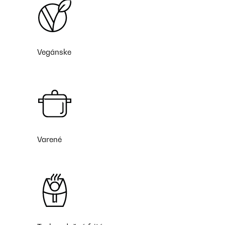
Vegánske
Varené