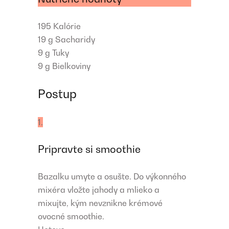
195
Kalórie
19 g
Sacharidy
9 g
Tuky
9 g
Bielkoviny
Postup
1.
Pripravte si smoothie
Bazalku umyte a osušte. Do výkonného
mixéra vložte jahody a mlieko a
mixujte, kým nevznikne krémové
ovocné smoothie.