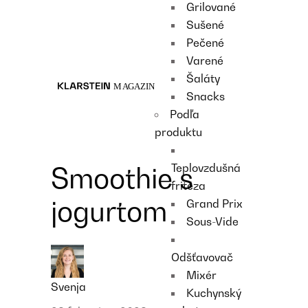
Grilované
Recipes
Sušené
Main course
Pečené
Dessert
Varené
Šaláty
Snacks
Podľa
produktu
Teplovzdušná
Smoothie s
fritéza
jogurtom
Grand Prix
Sous-Vide
Odšťavovač
Mixér
Svenja
Kuchynský