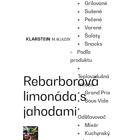
Grilované
Recipes
Sušené
Main course
Pečené
Dessert
Varené
Šaláty
Snacks
Podľa
produktu
Teplovzdušná
Rebarborová
fritéza
limonáda s
Grand Prix
Sous-Vide
jahodami
Odšťavovač
Mixér
Kuchynský