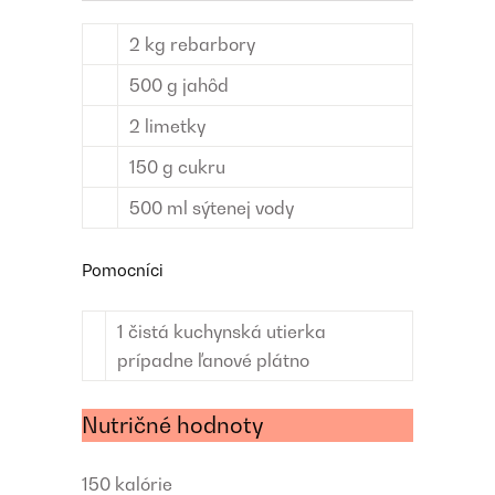
2
kg
rebarbory
500
g
jahôd
2
limetky
150
g
cukru
500
ml
sýtenej vody
Pomocníci
1
čistá kuchynská utierka
prípadne ľanové plátno
Nutričné hodnoty
150
kalórie