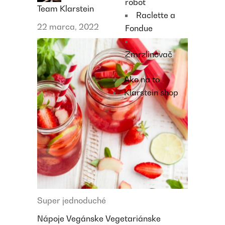
robot
Team Klarstein
Raclette a
22 marca, 2022
Fondue
Zmrzlinovač
Ako na to
Klarstein shop
Super jednoduché
Nápoje
Vegánske
Vegetariánske