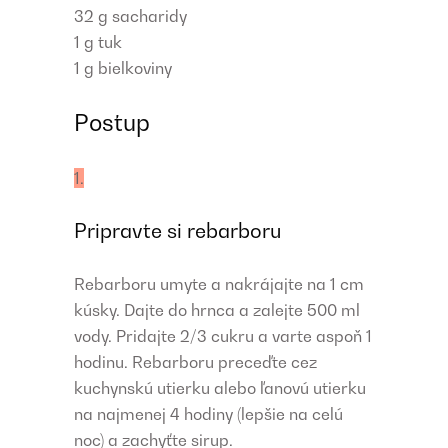
32 g
sacharidy
1 g
tuk
1 g
bielkoviny
Postup
1.
Pripravte si rebarboru
Rebarboru umyte a nakrájajte na 1 cm
kúsky. Dajte do hrnca a zalejte 500 ml
vody. Pridajte 2/3 cukru a varte aspoň 1
hodinu. Rebarboru preceďte cez
kuchynskú utierku alebo ľanovú utierku
na najmenej 4 hodiny (lepšie na celú
noc) a zachyťte sirup.