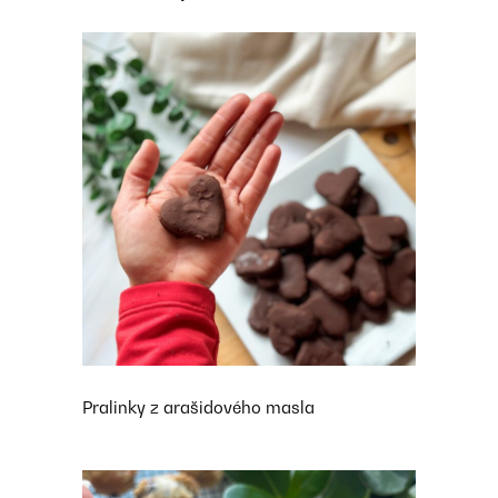
Pralinky z arašidového masla