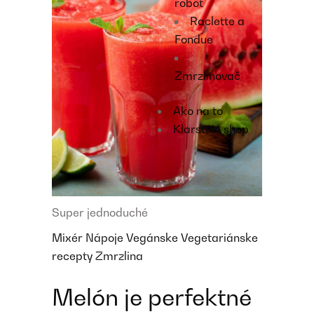
robot
Raclette a
Fondue
Zmrzlinovač
Ako na to
Klarstein shop
Super jednoduché
Mixér
Nápoje
Vegánske
Vegetariánske
recepty
Zmrzlina
Melón je perfektné