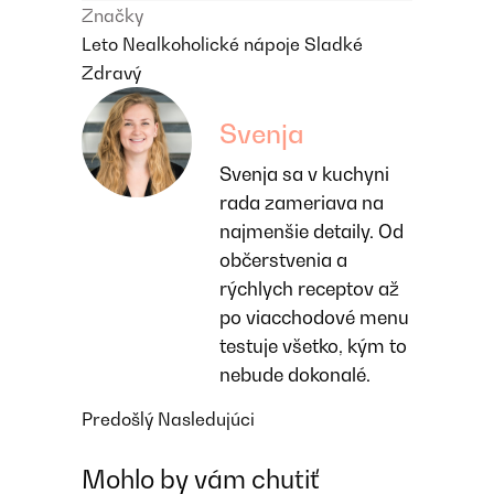
Značky
Leto
Nealkoholické nápoje
Sladké
Zdravý
Svenja
Svenja sa v kuchyni
rada zameriava na
najmenšie detaily. Od
občerstvenia a
rýchlych receptov až
po viacchodové menu
testuje všetko, kým to
nebude dokonalé.
Predošlý
Nasledujúci
Mohlo by vám chutiť