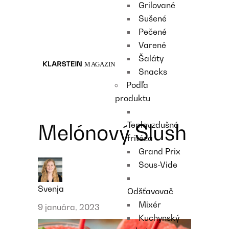
Grilované
Recipes
Sušené
Main course
Pečené
Dessert
Varené
Šaláty
Snacks
Podľa
produktu
Teplovzdušná
Melónový Slush
fritéza
Grand Prix
Sous-Vide
Svenja
Odšťavovač
Mixér
9 januára, 2023
Kuchynský