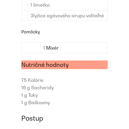
1
limetka
3
lyžice
agávového sirupu
voliteľné
Pomôcky
1
Mixér
Nutričné hodnoty
75
Kalórie
16 g
Sacharidy
1 g
Tuky
1 g
Bielkoviny
Postup