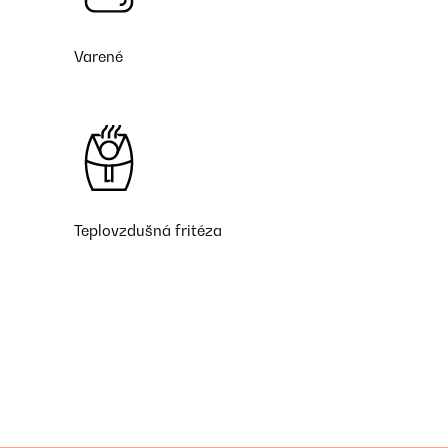
Varené
Teplovzdušná fritéza