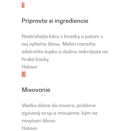
1.
Pripravte si ingrediencie
Nastrúhajte kôru z limetky a potom z
nej vytlačte šťavu. Melón rozrežte,
odstráňte šupku a dužinu nakrájajte na
hrubé kocky.
Hotovo
2.
Mixovanie
Všetko dáme do mixéra, pridáme
agávový sirup a mixujeme, kým sa
nevytvorí šťava.
Hotovo