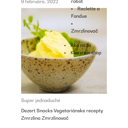
robot
9 februára, 2022
Raclette a
Fondue
Zmrzlinovač
Ako na to
Klarstein shop
Super jednoduché
Dezert
Snacks
Vegetariánske recepty
Zmrzlina
Zmrzlinovač