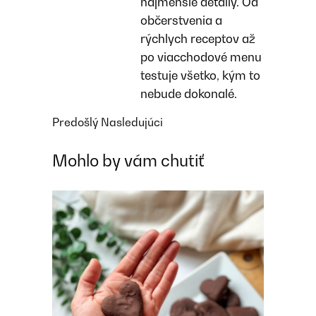
najmenšie detaily. Od
občerstvenia a
rýchlych receptov až
po viacchodové menu
testuje všetko, kým to
nebude dokonalé.
Predošlý
Nasledujúci
Mohlo by vám chutiť