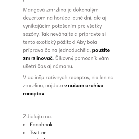
Mangová zmrzlina je dokonalým
dezertom na horúce letné dni, ale aj
vynikajúcim potešením pre všetky
sezóny. Tak neváhajte a pripravte si
tento exotický pôžitok! Aby bola
príprava čo najjednoduchšia,
použite
zmrzlinovač
. Šikovný pomocník vám
ušetrí čas aj námahu.
Viac inšpiratívnych receptov, nie len na
zmrzlinu, nájdete
v našom archíve
receptov
.
Zdieľajte na:
Facebook
Twitter