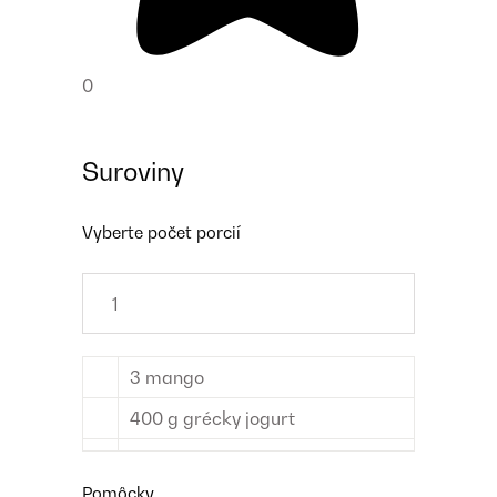
0
Suroviny
Vyberte počet porcií
3
mango
400
g
grécky jogurt
Pomôcky