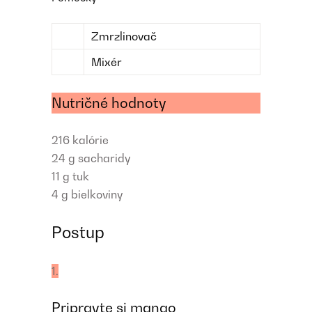
Zmrzlinovač
Mixér
Nutričné hodnoty
216
kalórie
24 g
sacharidy
11 g
tuk
4 g
bielkoviny
Postup
1.
Pripravte si mango