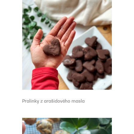
Pralinky z arašidového masla