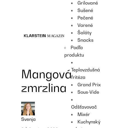
Grilované
Recipes
Sušené
Main course
Pečené
Dessert
Varené
Šaláty
Snacks
Podľa
produktu
Teplovzdušná
Mangová
fritéza
zmrzlina
Grand Prix
Sous-Vide
Odšťavovač
Mixér
Svenja
Kuchynský