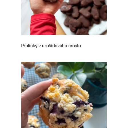
Pralinky z arašidového masla