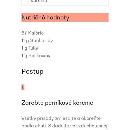
korenia
Nutričné hodnoty
67
Kalórie
11 g
Sacharidy
1 g
Tuky
1 g
Bielkoviny
Postup
1.
Zarobte perníkové korenie
Všetky prísady zmiešajte a okoreňte
podľa chuti. Skladujte vo vzduchotesnej