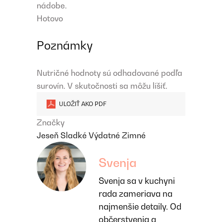
nádobe.
Hotovo
Poznámky
Nutričné ​​hodnoty sú odhadované podľa
surovín. V skutočnosti sa môžu líšiť.
ULOŽIŤ AKO PDF
Značky
Jeseň
Sladké
Výdatné
Zimné
Svenja
Svenja sa v kuchyni
rada zameriava na
najmenšie detaily. Od
občerstvenia a