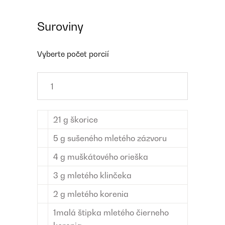
Suroviny
Vyberte počet porcií
21
g
škorice
5
g
sušeného mletého zázvoru
4
g
muškátového orieška
3
g
mletého klinčeka
2
g
mletého korenia
1
malá štipka
mletého čierneho