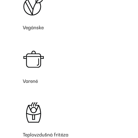
Vegánske
Varené
Teplovzdušná fritéza