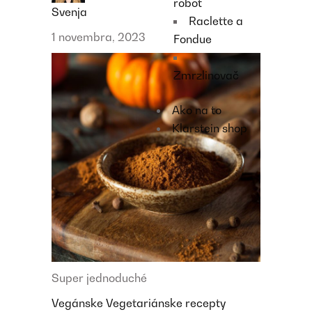
robot
Svenja
Raclette a
1 novembra, 2023
Fondue
Zmrzlinovač
Ako na to
Klarstein shop
Super jednoduché
Vegánske
Vegetariánske recepty