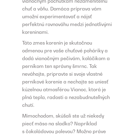
vianočným pochúťkam nezameniteľnú
chuť a vôňu. Domáca príprava vám
umožní experimentovať a nájsť
perfektnú rovnováhu medzi jednotlivými
koreninami.
Táto zmes korenín je skutočnou
odmenou pre vaše chuťové poháriky a
dodá vianočným pečivám, koláčikom a
perníkom ten správny šmrnc. Tak
neváhajte, pripravte si svoje vlastné
perníkové korenie a nechajte sa uniesť
kúzelnou atmosférou Vianoc, ktorá je
plná tepla, radosti a nezabudnuteľných
chutí.
Mimochodom, skúšali ste už niekedy
piecť mäso na sladko? Napríklad
s čokoládovou polevou? Možno práve