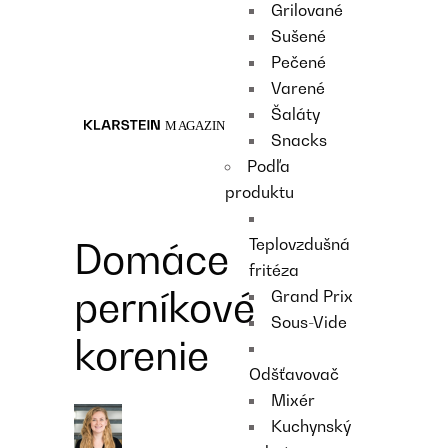
Grilované
Recipes
Sušené
Main course
Pečené
Dessert
Varené
Šaláty
Snacks
Podľa
produktu
Teplovzdušná
Domáce
fritéza
perníkové
Grand Prix
Sous-Vide
korenie
Odšťavovač
Mixér
Kuchynský