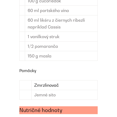
100
g
čučoriedok
60
ml
portského vína
60
ml
likéru z čiernych ríbezlí
napríklad Cassis
1
vanilkový struk
1/2
pomaranča
150
g
masla
Pomôcky
Zmrzlinovač
Jemné sito
Nutričné hodnoty