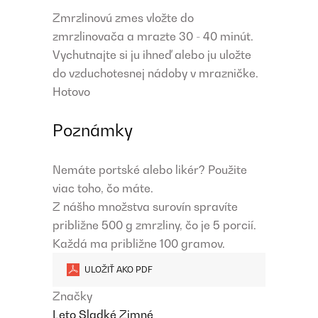
Zmrzlinovú zmes vložte do
zmrzlinovača a mrazte 30 - 40 minút.
Vychutnajte si ju ihneď alebo ju uložte
do vzduchotesnej nádoby v mrazničke.
Hotovo
Poznámky
Nemáte portské alebo likér? Použite
viac toho, čo máte.
Z nášho množstva surovín spravíte
približne 500 g zmrzliny, čo je 5 porcií.
Každá ma približne 100 gramov.
ULOŽIŤ AKO PDF
Značky
Leto
Sladké
Zimné