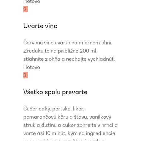
Hotovo
2.
Uvarte víno
Červené víno uvarte na miernom ohni.
Zredukujte na približne 200 ml,
stiahnite z ohňa a nechajte vychladnúť.
Hotovo
3.
Všetko spolu prevarte
Čučoriedky, portské, likér,
pomarančovú kôru a šťavu, vanilkový
struk a dužinu a cukor zohrejte v hrnci a
varte asi 10 minút, kým sa ingrediencie