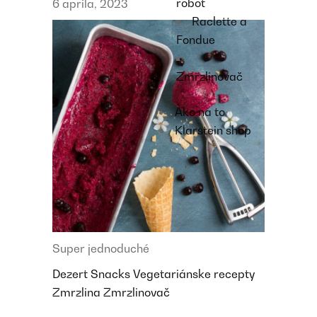
robot
6 apríla, 2023
Raclette a
Fondue
Zmrzlinovač
Ako na to
Klarstein shop
Super jednoduché
Dezert
Snacks
Vegetariánske recepty
Zmrzlina
Zmrzlinovač