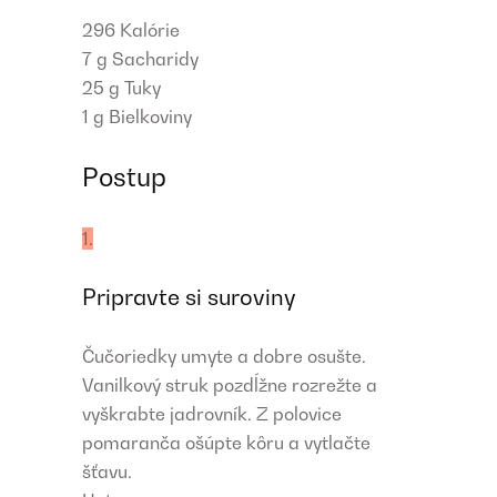
296
Kalórie
7 g
Sacharidy
25 g
Tuky
1 g
Bielkoviny
Postup
1.
Pripravte si suroviny
Čučoriedky umyte a dobre osušte.
Vanilkový struk pozdĺžne rozrežte a
vyškrabte jadrovník. Z polovice
pomaranča ošúpte kôru a vytlačte
šťavu.