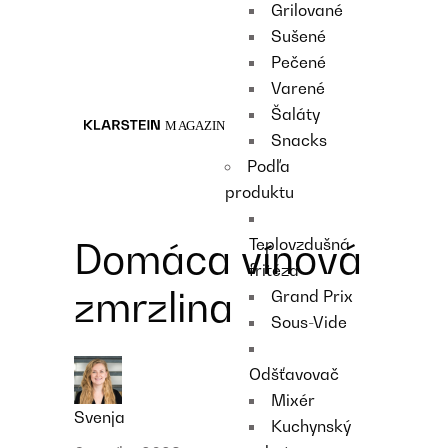
Grilované
Recipes
Sušené
Main course
Pečené
Dessert
Varené
Šaláty
Snacks
Podľa
produktu
Teplovzdušná
Domáca vínová
fritéza
zmrzlina
Grand Prix
Sous-Vide
Odšťavovač
Mixér
Svenja
Kuchynský