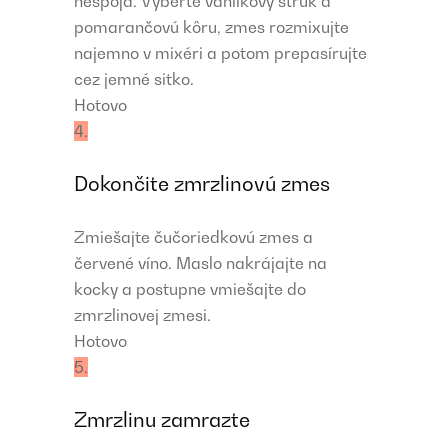
nespoja. Vyberte vanilkový struk a
pomarančovú kôru, zmes rozmixujte
najemno v mixéri a potom prepasírujte
cez jemné sitko.
Hotovo
4.
Dokončite zmrzlinovú zmes
Zmiešajte čučoriedkovú zmes a
červené víno. Maslo nakrájajte na
kocky a postupne vmiešajte do
zmrzlinovej zmesi.
Hotovo
5.
Zmrzlinu zamrazte