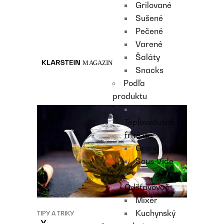
Grilované
Recipes
Sušené
Main course
Pečené
Dessert
Varené
Šaláty
Snacks
Podľa
produktu
Teplovzdušná
fritéza
Grand Prix
Sous-Vide
Odšťavovač
Mixér
Kuchynský
TIPY A TRIKY