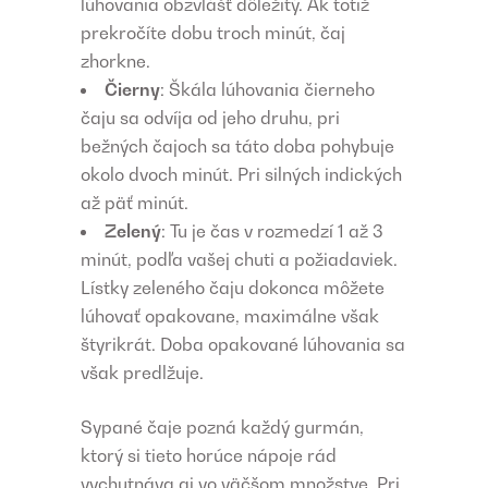
lúhovania obzvlášť dôležitý. Ak totiž
prekročíte dobu troch minút, čaj
zhorkne.
Čierny
: Škála lúhovania čierneho
čaju sa odvíja od jeho druhu, pri
bežných čajoch sa táto doba pohybuje
okolo dvoch minút. Pri silných indických
až päť minút.
Zelený
: Tu je čas v rozmedzí 1 až 3
minút, podľa vašej chuti a požiadaviek.
Lístky zeleného čaju dokonca môžete
lúhovať opakovane, maximálne však
štyrikrát. Doba opakované lúhovania sa
však predlžuje.
Sypané čaje pozná každý gurmán,
ktorý si tieto horúce nápoje rád
vychutnáva aj vo väčšom množstve. Pri