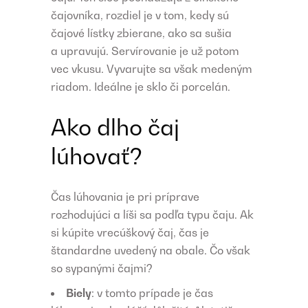
čajovníka, rozdiel je v tom, kedy sú
čajové lístky zbierane, ako sa sušia
a upravujú. Servírovanie je už potom
vec vkusu. Vyvarujte sa však medeným
riadom. Ideálne je sklo či porcelán.
Ako dlho čaj
lúhovať?
Čas lúhovania je pri príprave
rozhodujúci a líši sa podľa typu čaju. Ak
si kúpite vrecúškový čaj, čas je
štandardne uvedený na obale. Čo však
so sypanými čajmi?
Biely
: v tomto prípade je čas