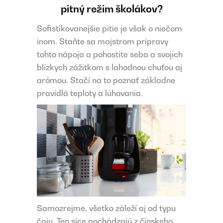
pitný režim školákov?
Sofistikovanejšie pitie je však o niečom
inom. Staňte sa majstrom prípravy
tohto nápoja a pohostite seba a svojich
blízkych zážitkom s lahodnou chuťou aj
arómou. Stačí na to poznať základne
pravidlá teploty a lúhovania.
Samozrejme, všetko záleží aj od typu
čaju. Ten síce pochádzajú z čínskeho