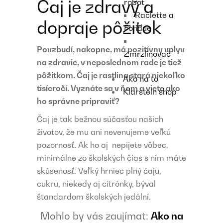
Čaj je zdravý a
robot
Raclette a
dopraje pôžitok
Fondue
Povzbudí, nakopne, má pozitívny vplyv
Zmrzlinovač
na zdravie, v neposlednom rade je tiež
pôžitkom. Čaj je rastlina stará niekoľko
Ako na to
tisícročí. Vyznáte sa v ňom a viete ako
Klarstein shop
ho správne pripraviť?
Čaj je tak bežnou súčasťou našich
životov, že mu ani nevenujeme veľkú
pozornosť. Ak ho aj nepijete vôbec,
minimálne zo školských čias s ním máte
skúsenosť. Veľký hrniec plný čaju,
cukru, niekedy aj citrónky, býval
štandardom školských jedální.
Mohlo by vás zaujímat:
Ako na