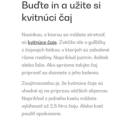
Buďte in a užite si
kvitnúci čaj
Novinkou, s ktorou sa môžete stretnúť,
sú
kvitnúce čaje
. Zväčša ide o guľôčky
z čajových lístkov, v ktorých sú zabalené
rôzne rastliny. Napríklad jazmín, ibištek
alebo ľalia. Ako správne takýto čaj
pripraviť sa dozviete z jeho balenia.
Zaujímavosťou je, že kvitnúce čaje sú
vhodné aj na prípravu väčších objemov.
Napríklad z jedného kvetu môžete
vylúhovať až 2,5 litra čaju. Alebo kvet
použiť opakovane.