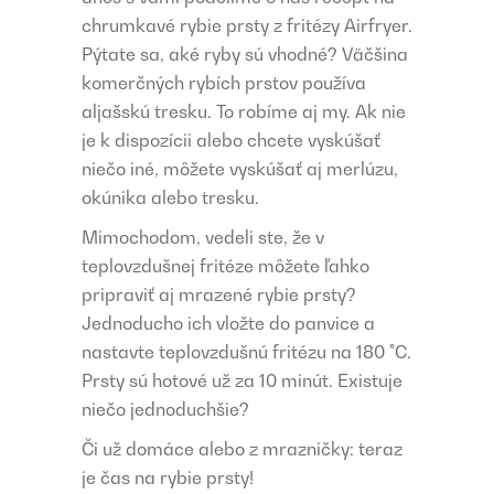
chrumkavé rybie prsty z fritézy Airfryer.
Pýtate sa, aké ryby sú vhodné? Väčšina
komerčných rybích prstov používa
aljašskú tresku. To robíme aj my. Ak nie
je k dispozícii alebo chcete vyskúšať
niečo iné, môžete vyskúšať aj merlúzu,
okúnika alebo tresku.
Mimochodom, vedeli ste, že v
teplovzdušnej fritéze môžete ľahko
pripraviť aj mrazené rybie prsty?
Jednoducho ich vložte do panvice a
nastavte teplovzdušnú fritézu na 180 °C.
Prsty sú hotové už za 10 minút. Existuje
niečo jednoduchšie?
Či už domáce alebo z mrazničky: teraz
je čas na rybie prsty!