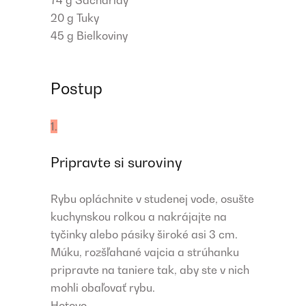
74 g
Sacharidy
20 g
Tuky
45 g
Bielkoviny
Postup
1.
Pripravte si suroviny
Rybu opláchnite v studenej vode, osušte
kuchynskou rolkou a nakrájajte na
tyčinky alebo pásiky široké asi 3 cm.
Múku, rozšľahané vajcia a strúhanku
pripravte na taniere tak, aby ste v nich
mohli obaľovať rybu.
Hotovo