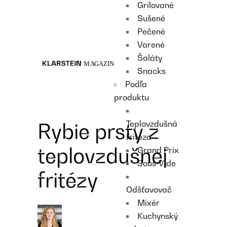
Grilované
Recipes
Sušené
Main course
Pečené
Dessert
Varené
Šaláty
Snacks
Podľa
produktu
Teplovzdušná
Rybie prsty z
fritéza
teplovzdušnej
Grand Prix
Sous-Vide
fritézy
Odšťavovač
Mixér
Kuchynský