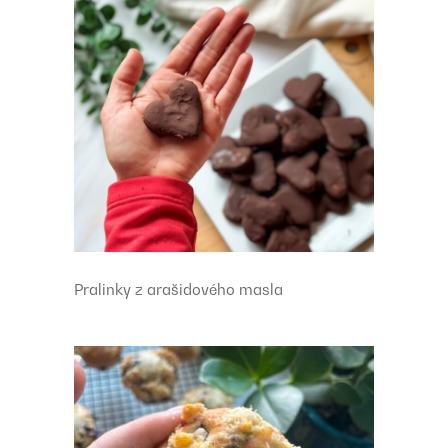
Pralinky z arašidového masla