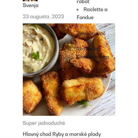
robot
Svenja
Raclette a
23 augusta, 2023
Fondue
Zmrzlinovač
Ako na to
Klarstein shop
Super jednoduché
Hlavný chod
Ryby a morské plody