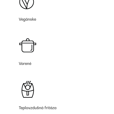
Vegánske
Varené
Teplovzdušná fritéza