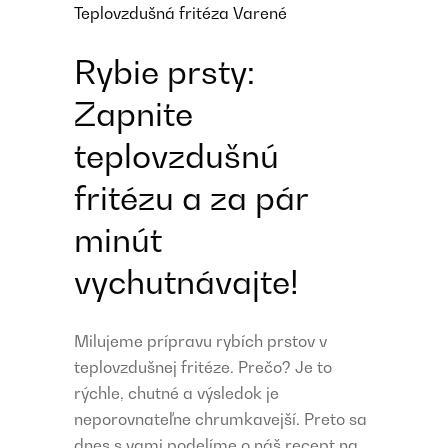
Teplovzdušná fritéza
Varené
Rybie prsty:
Zapnite
teplovzdušnú
fritézu a za pár
minút
vychutnávajte!
Milujeme prípravu rybích prstov v
teplovzdušnej fritéze. Prečo? Je to
rýchle, chutné a výsledok je
neporovnateľne chrumkavejší. Preto sa
dnes s vami podelíme o náš recept na