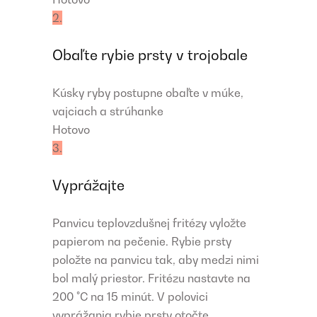
2.
Obaľte rybie prsty v trojobale
Kúsky ryby postupne obaľte v múke,
vajciach a strúhanke
Hotovo
3.
Vyprážajte
Panvicu teplovzdušnej fritézy vyložte
papierom na pečenie. Rybie prsty
položte na panvicu tak, aby medzi nimi
bol malý priestor. Fritézu nastavte na
200 °C na 15 minút. V polovici
vyprážania rybie prsty otočte.