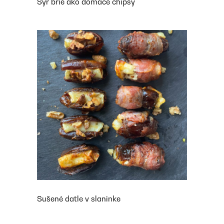
Syr brie ako domáce chipsy
Sušené datle v slaninke