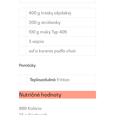
400
g
tresky aljašskej
200
g
strúhanky
100
g
múky
Typ 405
3
vajcia
soľ a korenie
podľa chuti
Pomôcky
Teplovzdušná
fritéza
Nutričné hodnoty
669
Kalórie