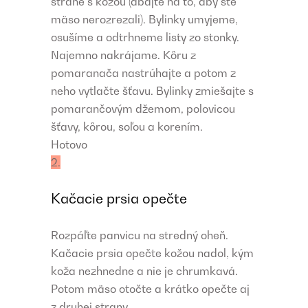
strane s kožou (dbajte na to, aby ste
mäso nerozrezali). Bylinky umyjeme,
osušíme a odtrhneme listy zo stonky.
Najemno nakrájame. Kôru z
pomaranača nastrúhajte a potom z
neho vytlačte šťavu. Bylinky zmiešajte s
pomarančovým džemom, polovicou
šťavy, kôrou, soľou a korením.
Hotovo
2.
Kačacie prsia opečte
Rozpáľte panvicu na stredný oheň.
Kačacie prsia opečte kožou nadol, kým
koža nezhnedne a nie je chrumkavá.
Potom mäso otočte a krátko opečte aj
z druhej strany.