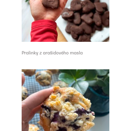
Pralinky z arašidového masla