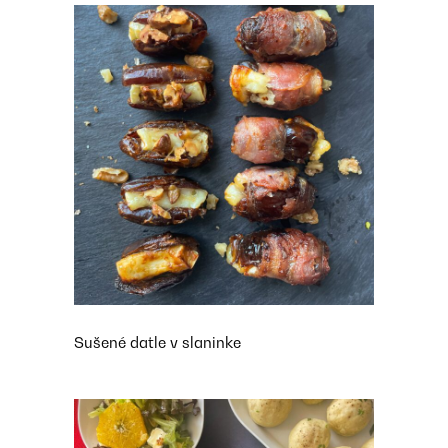
Sušené datle v slaninke