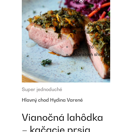
robot
Raclette a
Fondue
Zmrzlinovač
Ako na to
Klarstein shop
Super jednoduché
Hlavný chod
Hydina
Varené
Vianočná lahôdka
– kačacie prsia