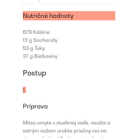
Nutričné hodnoty
679
Kalórie
12 g
Sacharidy
53 g
Tuky
37 g
Bielkoviny
Postup
1.
Príprava
Mäso umyte v studenej vode, osušte a
ostrým nožom urobte priečny rez na