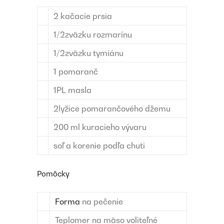
2
kačacie prsia
1/2
zväzku
rozmarínu
1/2
zväzku
tymiánu
1
pomaranč
1
PL
masla
2
lyžice
pomarančového džemu
200
ml
kuracieho vývaru
soľ a korenie
podľa chuti
Pomôcky
Forma
na pečenie
Teplomer na mäso
voliteľné