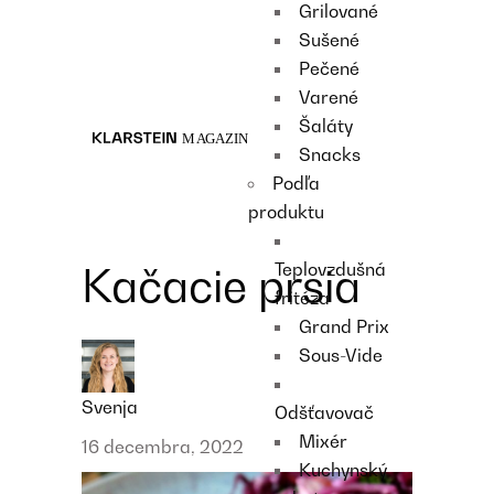
Grilované
Recipes
Sušené
Main course
Pečené
Dessert
Varené
Šaláty
Snacks
Podľa
produktu
Teplovzdušná
Kačacie prsia
fritéza
Grand Prix
Sous-Vide
Svenja
Odšťavovač
Mixér
16 decembra, 2022
Kuchynský