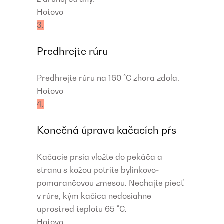
Hotovo
3.
Predhrejte rúru
Predhrejte rúru na 160 °C zhora zdola.
Hotovo
4.
Konečná úprava kačacích pŕs
Kačacie prsia vložte do pekáča a
stranu s kožou potrite bylinkovo-
pomarančovou zmesou. Nechajte piecť
v rúre, kým kačica nedosiahne
uprostred teplotu 65 °C.
Hotovo