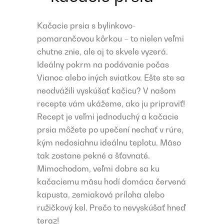
Kačacie prsia s bylinkovo-
pomarančovou kôrkou – to nielen veľmi
chutne znie, ale aj to skvele vyzerá.
Ideálny pokrm na podávanie počas
Vianoc alebo iných sviatkov. Ešte ste sa
neodvážili vyskúšať kačicu? V našom
recepte vám ukážeme, ako ju pripraviť!
Recept je veľmi jednoduchý a kačacie
prsia môžete po upečení nechať v rúre,
kým nedosiahnu ideálnu teplotu. Mäso
tak zostane pekné a šťavnaté.
Mimochodom, veľmi dobre sa ku
kačaciemu mäsu hodí domáca červená
kapusta, zemiaková príloha alebo
ružičkový kel. Prečo to nevyskúšať hneď
teraz!