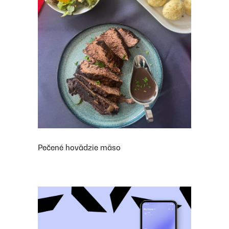
Pečené hovädzie mäso