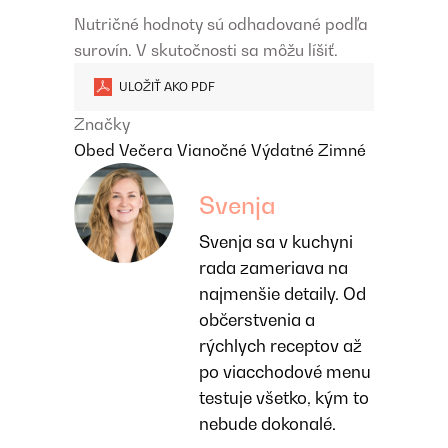
Nutričné ​​hodnoty sú odhadované podľa
surovín. V skutočnosti sa môžu líšiť.
ULOŽIŤ AKO PDF
Značky
Obed
Večera
Vianočné
Výdatné
Zimné
Svenja
Svenja sa v kuchyni
rada zameriava na
najmenšie detaily. Od
občerstvenia a
rýchlych receptov až
po viacchodové menu
testuje všetko, kým to
nebude dokonalé.