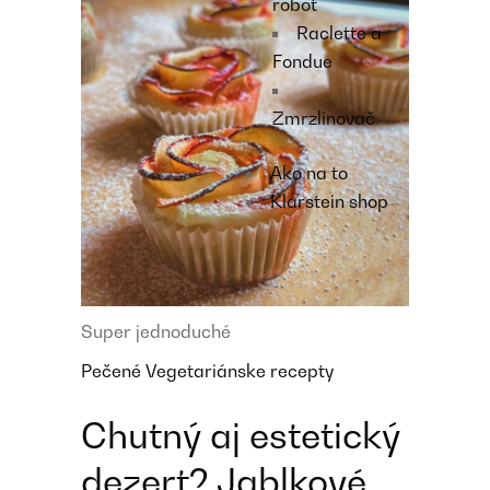
robot
Raclette a
Fondue
Zmrzlinovač
Ako na to
Klarstein shop
Super jednoduché
Pečené
Vegetariánske recepty
Chutný aj estetický
dezert? Jablkové