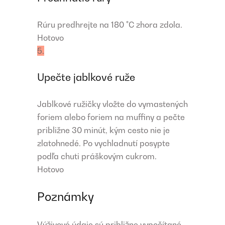
Rúru predhrejte na 180 °C zhora zdola.
Hotovo
5.
Upečte jablkové ruže
Jablkové ružičky vložte do vymastených
foriem alebo foriem na muffiny a pečte
približne 30 minút, kým cesto nie je
zlatohnedé. Po vychladnutí posypte
podľa chuti práškovým cukrom.
Hotovo
Poznámky
Výživové údaje sú približne vypočítané