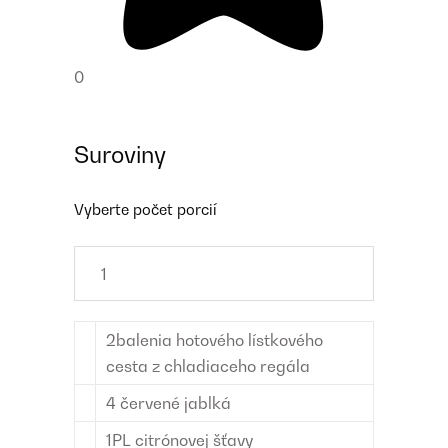
0
Suroviny
Vyberte počet porcií
2
balenia
hotového lístkového
cesta
z chladiaceho regála
4
červené jablká
1
PL
citrónovej šťavy