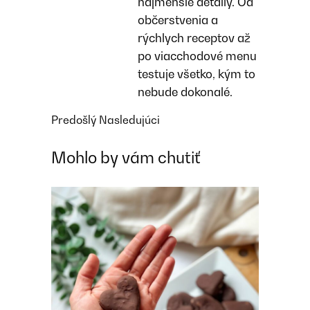
najmenšie detaily. Od
občerstvenia a
rýchlych receptov až
po viacchodové menu
testuje všetko, kým to
nebude dokonalé.
Predošlý
Nasledujúci
Mohlo by vám chutiť