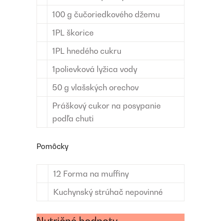
100
g
čučoriedkového džemu
1
PL
škorice
1
PL
hnedého cukru
1
polievková lyžica
vody
50
g
vlašských orechov
Práškový cukor
na posypanie
podľa chuti
Pomôcky
12
Forma na muffiny
Kuchynský strúhač
nepovinné