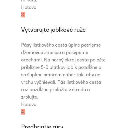
Hotovo
3.
Vytvarujte jablkové ruže
Pásy lístkového cesta úplne potrieme
džemovou zmesou a posypeme
orechami. Na horný okraj cesta položte
približne 5-6 plátkov jabĺk pozdĺžne a
so šupkou smerom nahor tak, aby na
vrchu vyčnievali. Pás lístkového cesta
raz pozdĺžne preložte v strede a
zrolujte.
Hotovo
4.
Predhriatie rúry