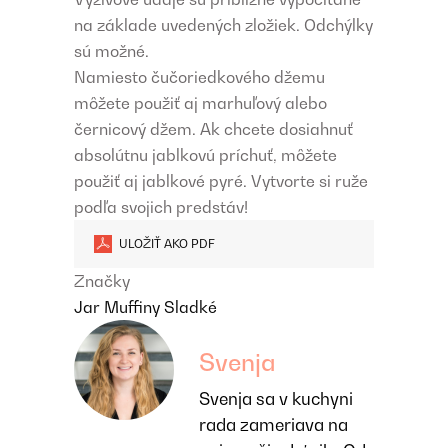
na základe uvedených zložiek. Odchýlky
sú možné.
Namiesto čučoriedkového džemu
môžete použiť aj marhuľový alebo
černicový džem. Ak chcete dosiahnuť
absolútnu jablkovú príchuť, môžete
použiť aj jablkové pyré. Vytvorte si ruže
podľa svojich predstáv!
ULOŽIŤ AKO PDF
Značky
Jar
Muffiny
Sladké
Svenja
Svenja sa v kuchyni
rada zameriava na