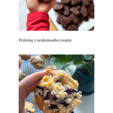
Pralinky z arašidového masla