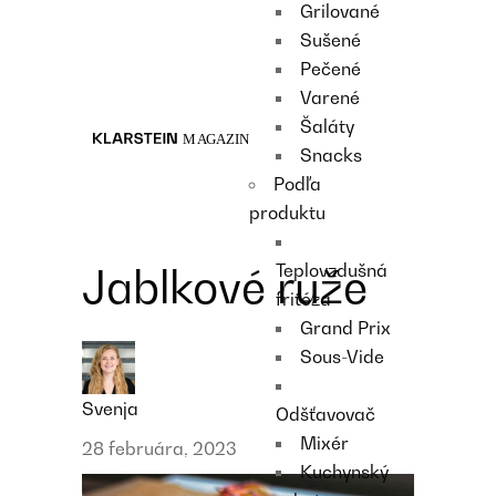
Grilované
Recipes
Sušené
Main course
Pečené
Dessert
Varené
Šaláty
Snacks
Podľa
produktu
Teplovzdušná
Jablkové ruže
fritéza
Grand Prix
Sous-Vide
Svenja
Odšťavovač
Mixér
28 februára, 2023
Kuchynský