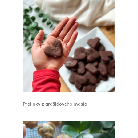
Pralinky z arašidového masla