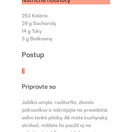
Nutričné hodnoty
253
Kalórie
29 g
Sacharidy
14 g
Tuky
3 g
Bielkoviny
Postup
1.
Pripravte sa
Jablká umyte, rozštvrťte, zbavte
jadrovníkov a nakrájajte na pravidelné,
veľmi tenké plátky. Ak máte kuchynský
strúhač, môžete ho použiť aj na