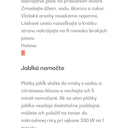
nakrájanie jabĺk na príslušnom otvore.
Zmiešajte džem, vodu, škoricu a cukor.
Vlašské orechy nasekáme najemno.
Lístkové cesto rozvaľkajte a krátku
stranu nakrájajte na 6 rovnako širokých
pásov.
Hotovo
2.
Jablká namočte
Plátky jabĺk vložte do misky s vodou a
citrónovou šťavou a nechajte ich 5
minút namočené. Ak sa vám plátky
jablka nezdajú dostatočne poddajné,
môžete ich položiť na tanier do
mikrovlnnej rúry pri výkone 300 W na 1
minútu.