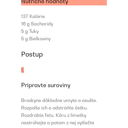
Nutričné hodnoty
137
Kalórie
16 g
Sacharidy
5 g
Tuky
5 g
Bielkoviny
Postup
1.
Pripravte suroviny
Broskyne dôkladne umyte a osušte.
Rozpolte ich a odstráňte ôstku.
Rozdrobte fetu. Kôru z limetky
nastrúhajte a potom z nej vytlačte