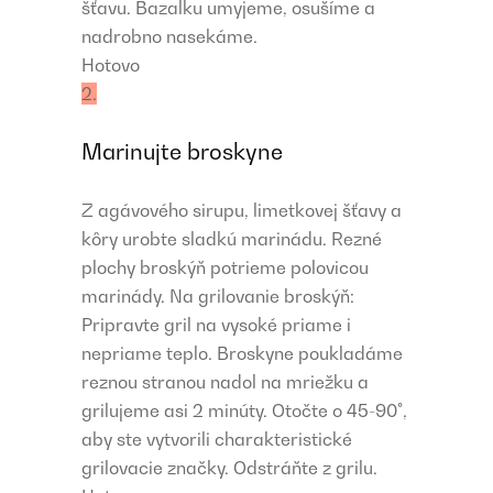
šťavu. Bazalku umyjeme, osušíme a
nadrobno nasekáme.
Hotovo
2.
Marinujte broskyne
Z agávového sirupu, limetkovej šťavy a
kôry urobte sladkú marinádu. Rezné
plochy broskýň potrieme polovicou
marinády. Na grilovanie broskýň:
Pripravte gril na vysoké priame i
nepriame teplo. Broskyne poukladáme
reznou stranou nadol na mriežku a
grilujeme asi 2 minúty. Otočte o 45-90°,
aby ste vytvorili charakteristické
grilovacie značky. Odstráňte z grilu.