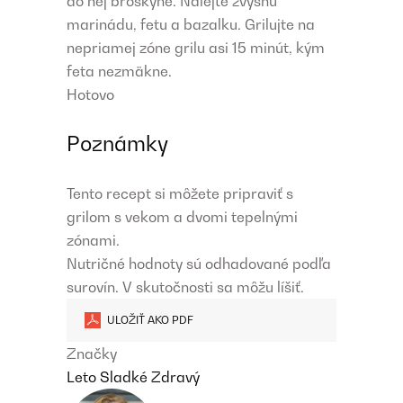
do nej broskyne. Nalejte zvyšnú
marinádu, fetu a bazalku. Grilujte na
nepriamej zóne grilu asi 15 minút, kým
feta nezmäkne.
Hotovo
Poznámky
Tento recept si môžete pripraviť s
grilom s vekom a dvomi tepelnými
zónami.
Nutričné ​​hodnoty sú odhadované podľa
surovín. V skutočnosti sa môžu líšiť.
ULOŽIŤ AKO PDF
Značky
Leto
Sladké
Zdravý