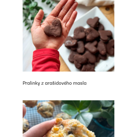
Pralinky z arašidového masla