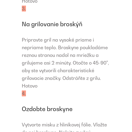
Hotovo
3.
Na grilovanie broskýň
Pripravte gril na vysoké priame i
nepriame teplo. Broskyne poukladáme
reznou stranou nadol na mriežku a
grilujeme asi 2 minúty. Otočte o 45-90°,
aby ste vytvorili charakteristické
grilovacie značky. Odstráňte z grilu.
Hotovo
4.
Ozdobte broskyne
Vytvorte misku z hliníkovej fólie. Vložte