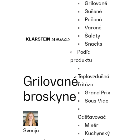
Grilované
Recipes
Sušené
Main course
Pečené
Dessert
Varené
Šaláty
Snacks
Podľa
produktu
Teplovzdušná
Grilované
fritéza
broskyne
Grand Prix
Sous-Vide
Odšťavovač
Mixér
Svenja
Kuchynský