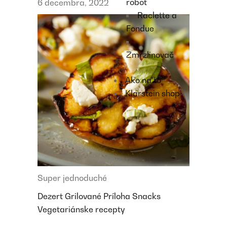
robot
6 decembra, 2022
Raclette a
Fondue
Zmrzlinovač
Ako na to
Klarstein shop
Super jednoduché
Dezert
Grilované
Príloha
Snacks
Vegetariánske recepty