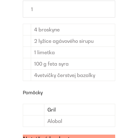
4
broskyne
2
lyžice
agávového sirupu
1
limetka
100
g
feta syra
4
vetvičky
čerstvej bazalky
Pomôcky
Gril
Alobal