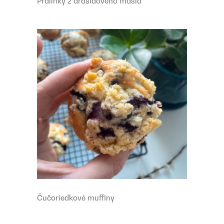
Pralinky z arašidového masla
Čučoriedkové muffiny