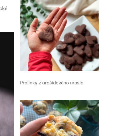
ické
Pralinky z arašidového masla