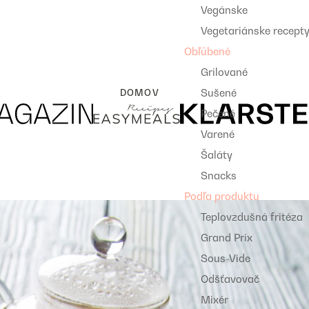
Vegánske
Vegetariánske recept
Obľúbené
Grilované
Sušené
DOMOV
Pečené
Varené
Šaláty
Snacks
Podľa produktu
Teplovzdušná fritéza
Grand Prix
Sous-Vide
Odšťavovač
Mixér