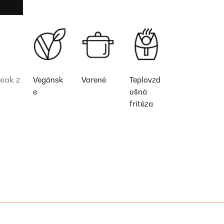
teak z
Vegánsk
Varené
Teplovzd
e
ušná
fritéza