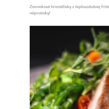
Zemiakové hranolčeky z teplovzdušnej frité
náprotivky!