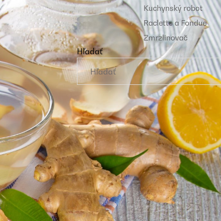
Kuchynský robot
Raclette a Fondue
Zmrzlinovač
Hľadať