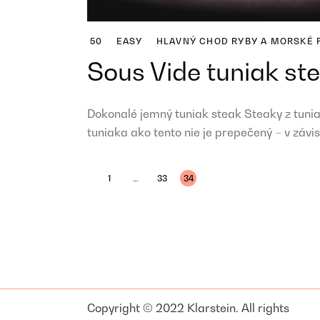
50
EASY
HLAVNÝ CHOD
RYBY A MORSKÉ
Sous Vide tuniak st
Dokonalé jemný tuniak steak Steaky z tuni
tuniaka ako tento nie je prepečený – v závisl
Navigácia
1
…
33
34
v
článkoch
Copyright © 2022 Klarstein. All rights