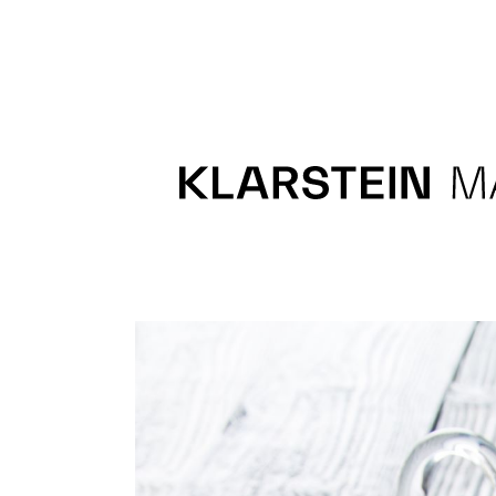
Recipes
Main course
Dessert