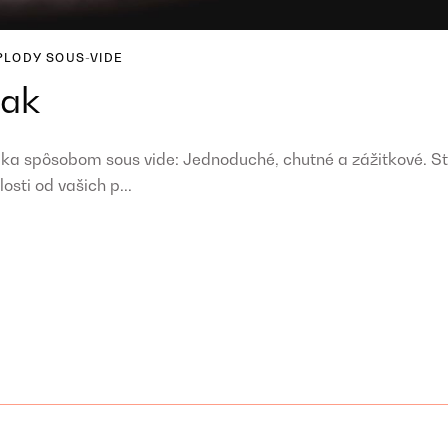
 PLODY
SOUS-VIDE
eak
aka spôsobom sous vide: Jednoduché, chutné a zážitkové. S
osti od vašich p...