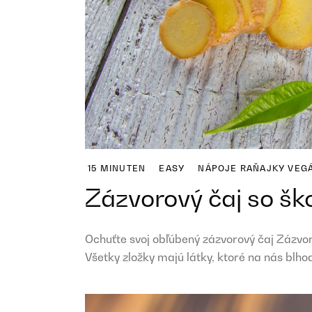
15 MINUTEN
EASY
NÁPOJE
RAŇAJKY
VEG
Zázvorový čaj so šk
Ochuťte svoj obľúbený zázvorový čaj Zázvor
Všetky zložky majú látky, ktoré na nás blhod