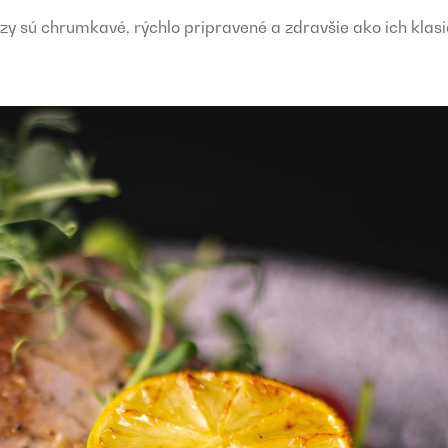
zy sú chrumkavé, rýchlo pripravené a zdravšie ako ich klas