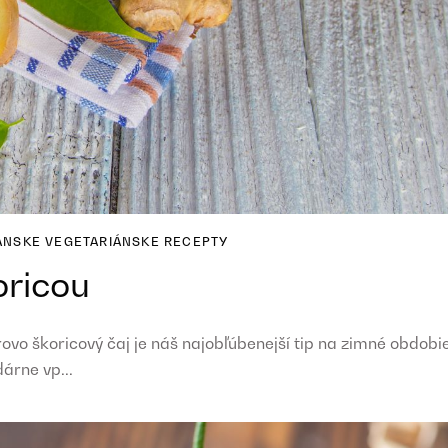
ÁNSKE
VEGETARIÁNSKE RECEPTY
oricou
ovo škoricový čaj je náš najobľúbenejší tip na zimné obdobie
árne vp...