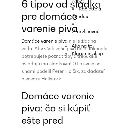
6 tipov od sládka
robot
Raclette a
pre domáce
Fondue
varenie piva
Zmrzlinovač
Domáce varenie piva
nie je žiadna
Ako na to
veda. Aby však vaše pivo bolo dokonalé,
Klarstein shop
potrebujete poznať tipy a triky, aké
ovládajú iba sládkovia! O tie svoje sa
s nami podelil Peter Holčík, zakladateľ
pivovaru Hellstork.
Domáce varenie
piva: čo si kúpiť
ešte pred