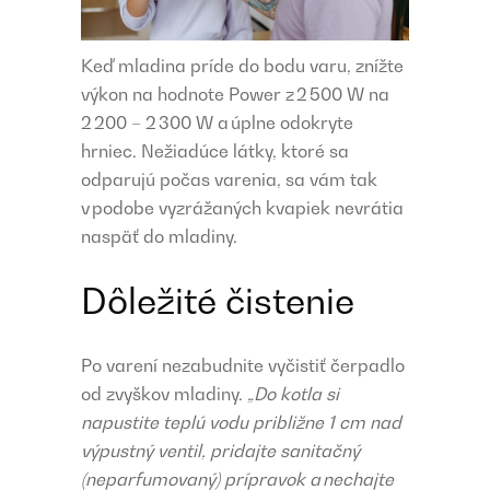
Keď mladina príde do bodu varu, znížte
výkon na hodnote Power z 2 500 W na
2 200 – 2 300 W a úplne odokryte
hrniec. Nežiadúce látky, ktoré sa
odparujú počas varenia, sa vám tak
v podobe vyzrážaných kvapiek nevrátia
naspäť do mladiny.
Dôležité čistenie
Po varení nezabudnite vyčistiť čerpadlo
od zvyškov mladiny.
„Do kotla si
napustite teplú vodu približne 1 cm nad
výpustný ventil, pridajte sanitačný
(neparfumovaný) prípravok a nechajte