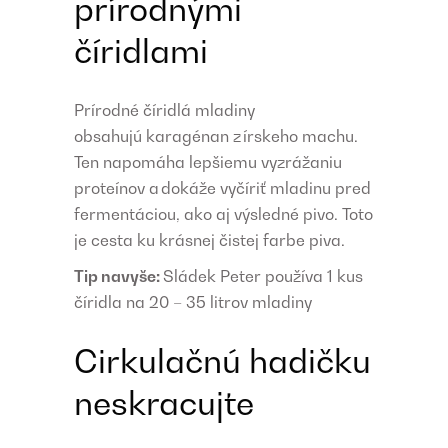
prírodnými
číridlami
Prírodné číridlá mladiny
obsahujú karagénan z írskeho machu.
Ten napomáha lepšiemu vyzrážaniu
proteínov a dokáže vyčíriť mladinu pred
fermentáciou, ako aj výsledné pivo. Toto
je cesta ku krásnej čistej farbe piva.
Tip navyše:
Sládek Peter používa 1 kus
číridla na 20 – 35 litrov mladiny
Cirkulačnú hadičku
neskracujte