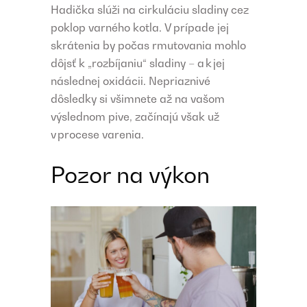
Hadička slúži na cirkuláciu sladiny cez
poklop varného kotla. V prípade jej
skrátenia by počas rmutovania mohlo
dôjsť k „rozbíjaniu“ sladiny – a k jej
následnej oxidácii. Nepriaznivé
dôsledky si všimnete až na vašom
výslednom pive, začínajú však už
v procese varenia.
Pozor na výkon