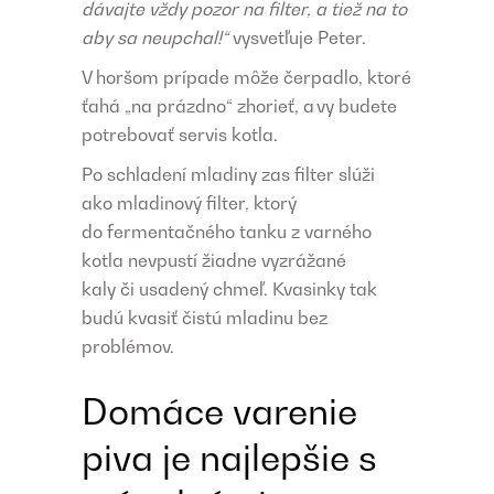
dávajte vždy pozor na filter, a tiež na to
aby sa neupchal!“
vysvetľuje Peter.
V horšom prípade môže čerpadlo, ktoré
ťahá „na prázdno“ zhorieť, a vy budete
potrebovať servis kotla.
Po schladení mladiny zas filter slúži
ako mladinový filter, ktorý
do fermentačného tanku z varného
kotla nevpustí žiadne vyzrážané
kaly či usadený chmeľ. Kvasinky tak
budú kvasiť čistú mladinu bez
problémov.
Domáce varenie
piva je najlepšie s