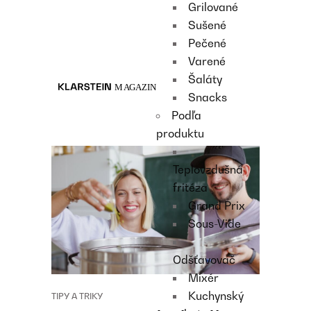
Grilované
Recipes
Sušené
Main course
Pečené
Dessert
Varené
Šaláty
Snacks
Podľa
produktu
Teplovzdušná
fritéza
Grand Prix
Sous-Vide
Odšťavovač
Mixér
Kuchynský
TIPY A TRIKY