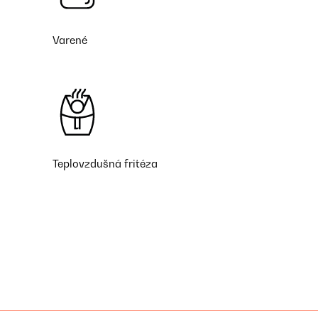
Varené
Teplovzdušná fritéza