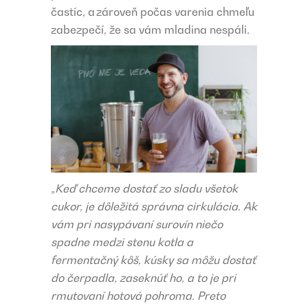
častíc, a zároveň počas varenia chmeľu
zabezpečí, že sa vám mladina nespáli
.
„Keď chceme dostať zo sladu všetok
cukor, je dôležitá správna cirkulácia. Ak
vám pri nasypávaní surovín niečo
spadne medzi stenu kotla a
fermentačný kôš, kúsky sa môžu dostať
do čerpadla, zaseknúť ho, a to je pri
rmutovaní hotová pohroma. Preto