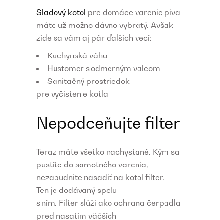
Sladový kotol
pre domáce varenie piva
máte už možno dávno vybratý. Avšak
zíde sa vám aj pár ďalších vecí:
Kuchynská váha
Hustomer s odmerným valcom
Sanitačný prostriedok
pre vyčistenie kotla
Nepodceňujte filter
Teraz máte všetko nachystané. Kým sa
pustíte do samotného varenia,
nezabudnite nasadiť na kotol filter.
Ten je dodávaný spolu
s ním. Filter slúži ako ochrana čerpadla
pred nasatím väčších