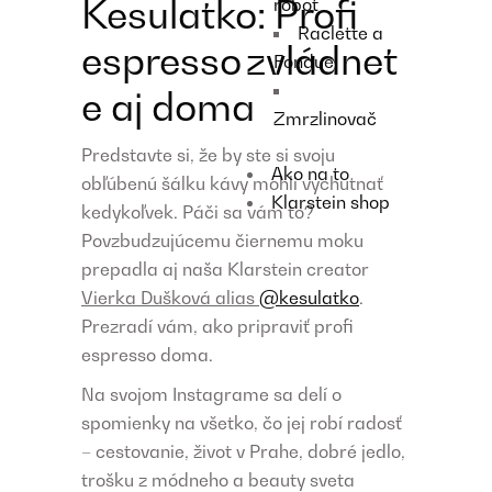
Kesulatko: Profi
robot
Raclette a
espresso zvládnet
Fondue
e aj doma
Zmrzlinovač
Predstavte si, že by ste si svoju
Ako na to
obľúbenú šálku kávy mohli vychutnať
Klarstein shop
kedykoľvek. Páči sa vám to?
Povzbudzujúcemu čiernemu moku
prepadla aj naša Klarstein creator
Vierka Dušková alias
@kesulatko
.
Prezradí vám, ako pripraviť profi
espresso doma.
Na svojom Instagrame sa delí o
spomienky na všetko, čo jej robí radosť
– cestovanie, život v Prahe, dobré jedlo,
trošku z módneho a beauty sveta