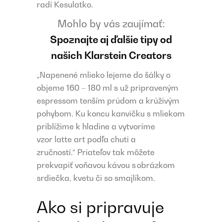
radí Kesulatko.
Mohlo by vás zaujímať:
Spoznajte aj ďalšie tipy od
našich Klarstein Creators
„Napenené mlieko lejeme do šálky o
objeme 160 – 180 ml s už pripraveným
espressom tenším prúdom a krúživým
pohybom. Ku koncu kanvičku s mliekom
priblížime k hladine a vytvoríme
vzor latte art podľa chuti a
zručností.“ Priateľov tak môžete
prekvapiť voňavou kávou s obrázkom
srdiečka, kvetu či so smajlíkom.
Ako si pripravuje