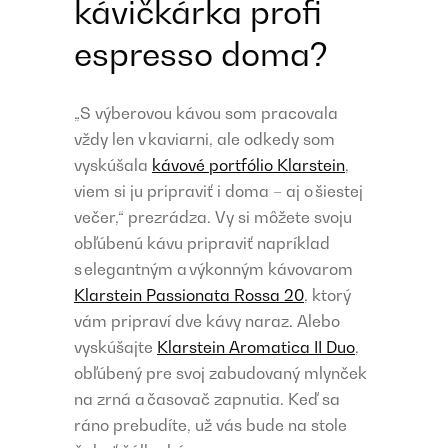
kávičkárka profi
espresso doma?
„S výberovou kávou som pracovala
vždy len v kaviarni, ale odkedy som
vyskúšala
kávové portfólio Klarstein
,
viem si ju pripraviť i doma – aj o šiestej
večer,“ prezrádza. Vy si môžete svoju
obľúbenú kávu pripraviť napríklad
s elegantným a výkonným kávovarom
Klarstein Passionata Rossa 20
, ktorý
vám pripraví dve kávy naraz. Alebo
vyskúšajte
Klarstein Aromatica II Duo
,
obľúbený pre svoj zabudovaný mlynček
na zrná a časovač zapnutia. Keď sa
ráno prebudíte, už vás bude na stole