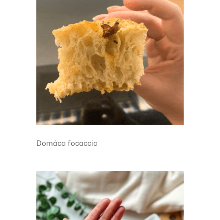
Domáca focaccia