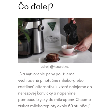
Čo ďalej?
zdroj:
@kesulatko
.
„Na vytvorenie peny použijeme
vychladené plnotučné mlieko (alebo
rastlinnú alternatívu), ktoré nalejeme do
nerezovej konvičky a napeníme
pomocou trysky do mikropeny. Chceme
získať mlieko teploty okolo 60 stupňov,“