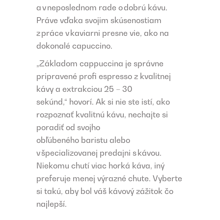
a v neposlednom rade o dobrú kávu.
Práve vďaka svojim skúsenostiam
z práce v kaviarni presne vie, ako na
dokonalé capuccino.
„Základom cappuccina je správne
pripravené profi espresso z kvalitnej
kávy a extrakciou 25 – 30
sekúnd,“ hovorí. Ak si nie ste istí, ako
rozpoznať kvalitnú kávu, nechajte si
poradiť od svojho
obľúbeného baristu alebo
v špecializovanej predajni s kávou.
Niekomu chutí viac horká káva, iný
preferuje menej výrazné chute. Vyberte
si takú, aby bol váš kávový zážitok čo
najlepší.