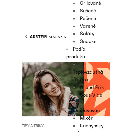
Grilované
Recipes
Sušené
Main course
Pečené
Dessert
Varené
Šaláty
Snacks
Podľa
produktu
Teplovzdušná
fritéza
Grand Prix
Sous-Vide
Odšťavovač
Mixér
Kuchynský
TIPY A TRIKY