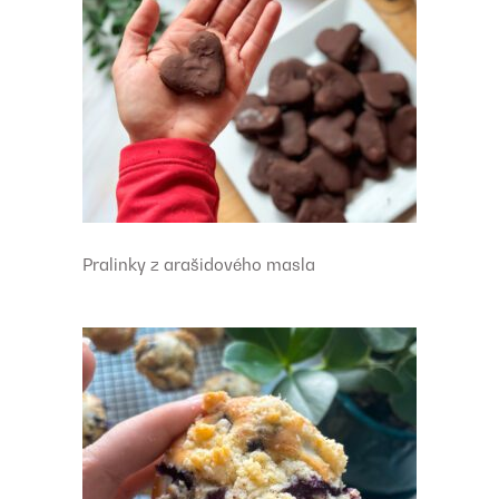
Pralinky z arašidového masla