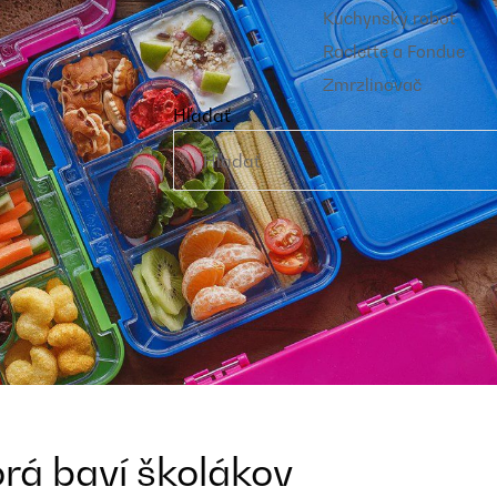
Kuchynský robot
Raclette a Fondue
Zmrzlinovač
Hľadať
orá baví školákov