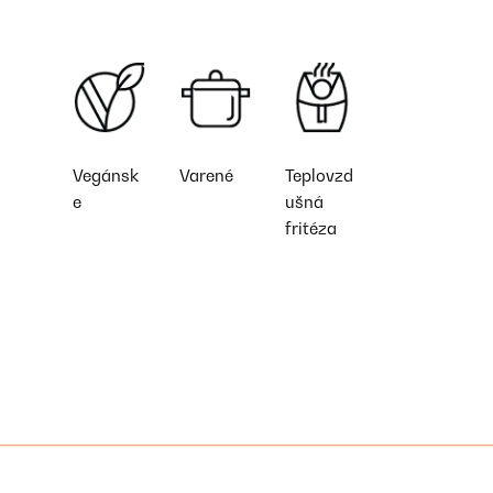
Vegánsk
Varené
Teplovzd
e
ušná
fritéza