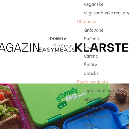
Vegánske
Vegetariánske recept
Obľúbené
Grilované
Sušené
DOMOV
Pečené
Varené
Šaláty
Snacks
Podľa produktu
Teplovzdušná fritéza
Grand Prix
Sous-Vide
Odšťavovač
Mixér