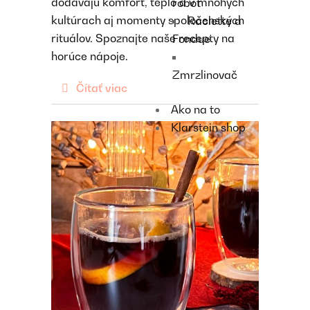
dodávajú komfort, teplo a v mnohých
robot
kultúrach aj momenty spoločenských
Raclette a
rituálov. Spoznajte naše recepty na
Fondue
horúce nápoje.
Zmrzlinovač
Čítať viac
Ako na to
Klarstein shop