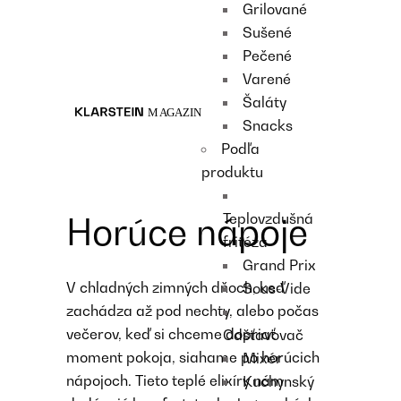
Grilované
Recipes
Sušené
Main course
Pečené
Dessert
Varené
Šaláty
Snacks
Podľa
produktu
Teplovzdušná
Horúce nápoje
fritéza
Grand Prix
V chladných zimných dňoch, keď
Sous-Vide
zachádza až pod nechty, alebo počas
večerov, keď si chceme dopriať
Odšťavovač
moment pokoja, siahame po horúcich
Mixér
nápojoch. Tieto teplé elixíry nám
Kuchynský