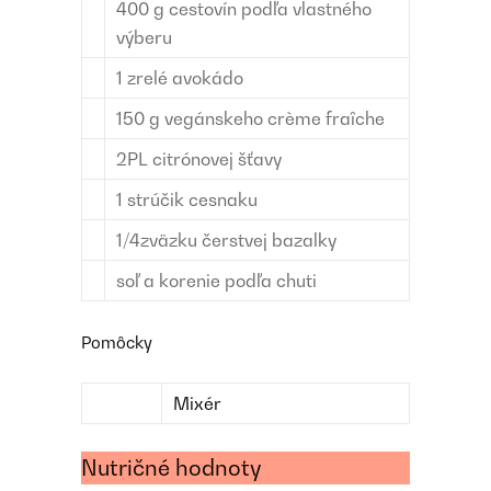
400
g
cestovín
podľa vlastného
výberu
1
zrelé avokádo
150
g
vegánskeho crème fraîche
2
PL
citrónovej šťavy
1
strúčik cesnaku
1/4
zväzku
čerstvej bazalky
soľ a korenie
podľa chuti
Pomôcky
Mixér
Nutričné hodnoty