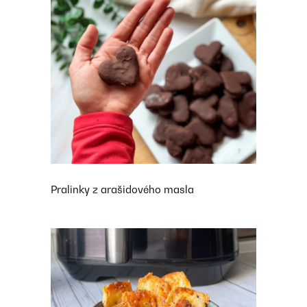
Pralinky z arašidového masla