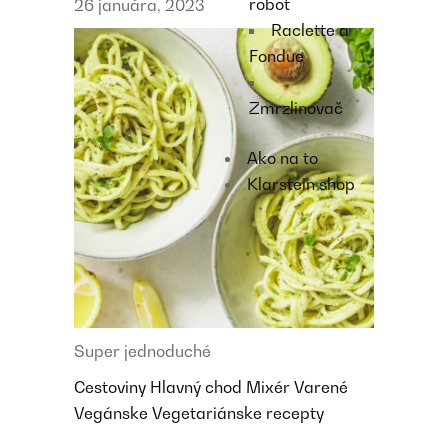
robot
26 januára, 2023
Raclette a
Fondue
Zmrzlinovač
Ako na to
Klarstein shop
Super jednoduché
Cestoviny
Hlavný chod
Mixér
Varené
Vegánske
Vegetariánske recepty