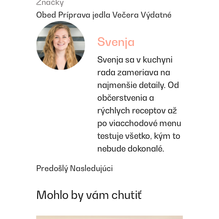
Značky
Obed
Príprava jedla
Večera
Výdatné
Svenja
Svenja sa v kuchyni
rada zameriava na
najmenšie detaily. Od
občerstvenia a
rýchlych receptov až
po viacchodové menu
testuje všetko, kým to
nebude dokonalé.
Predošlý
Nasledujúci
Mohlo by vám chutiť