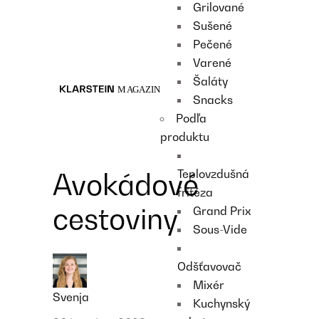
Grilované
Recipes
Sušené
Main course
Pečené
Dessert
Varené
Šaláty
Snacks
Podľa
produktu
Teplovzdušná
Avokádové
fritéza
cestoviny
Grand Prix
Sous-Vide
Odšťavovač
Mixér
Svenja
Kuchynský