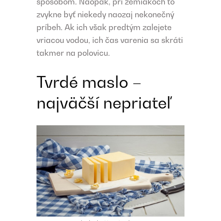
spôsobom. Naopak, pri zemiakoch to
zvykne byť niekedy naozaj nekonečný
príbeh. Ak ich však predtým zalejete
vriacou vodou, ich čas varenia sa skráti
takmer na polovicu.
Tvrdé maslo –
najväčší nepriateľ