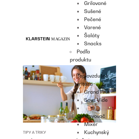
Grilované
Recipes
Sušené
Main course
Pečené
Dessert
Varené
Šaláty
Snacks
Podľa
produktu
Teplovzdušná
fritéza
Grand Prix
Sous-Vide
Odšťavovač
Mixér
Kuchynský
TIPY A TRIKY