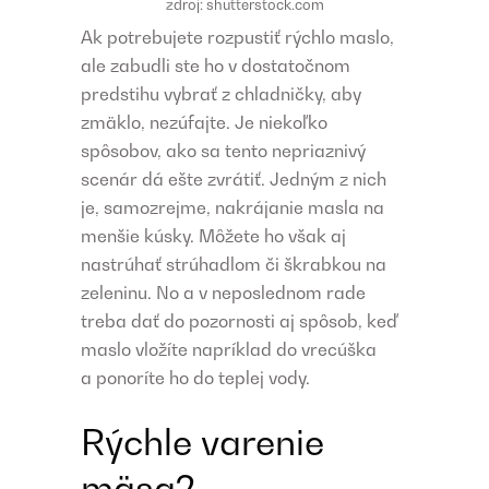
zdroj: shutterstock.com
Ak potrebujete rozpustiť rýchlo maslo,
ale zabudli ste ho v dostatočnom
predstihu vybrať z chladničky, aby
zmäklo, nezúfajte. Je niekoľko
spôsobov, ako sa tento nepriaznivý
scenár dá ešte zvrátiť. Jedným z nich
je, samozrejme, nakrájanie masla na
menšie kúsky. Môžete ho však aj
nastrúhať strúhadlom či škrabkou na
zeleninu. No a v neposlednom rade
treba dať do pozornosti aj spôsob, keď
maslo vložíte napríklad do vrecúška
a ponoríte ho do teplej vody.
Rýchle varenie
mäsa?