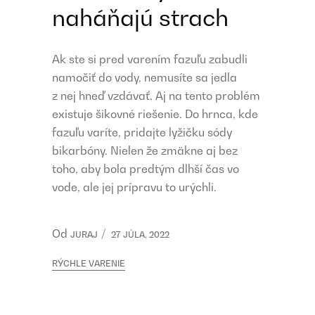
naháňajú strach
Ak ste si pred varením fazuľu zabudli
namočiť do vody, nemusíte sa jedla
z nej hneď vzdávať. Aj na tento problém
existuje šikovné riešenie. Do hrnca, kde
fazuľu varíte, pridajte lyžičku sódy
bikarbóny. Nielen že zmäkne aj bez
toho, aby bola predtým dlhší čas vo
vode, ale jej prípravu to urýchli.
Od
JURAJ
27 JÚLA, 2022
RÝCHLE VARENIE