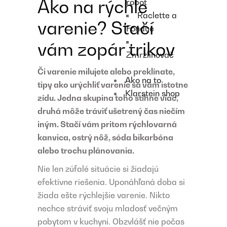
Ako na rýchle
robot
Raclette a
varenie? Stačí
Fondue
vám zopár trikov
Zmrzlinovač
Či varenie milujete alebo preklínate,
Ako na to
tipy ako urýchliť varenie sa vám istotne
Klarstein shop
zídu. Jedna skupina toho stihne viac,
druhá môže tráviť ušetrený čas niečím
iným. Stačí vám pritom rýchlovarná
kanvica, ostrý nôž, sóda bikarbóna
alebo trochu plánovania.
Nie len zúfalé situácie si žiadajú
efektívne riešenia. Uponáhľaná doba si
žiada ešte rýchlejšie varenie. Nikto
nechce stráviť svoju mladosť večným
pobytom v kuchyni. Obzvlášť nie počas