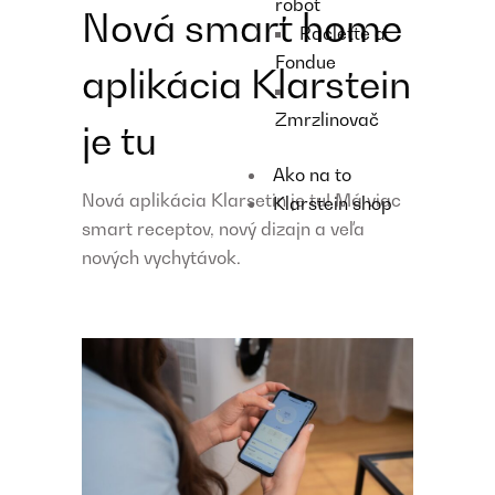
robot
Nová smart home
Raclette a
Fondue
aplikácia Klarstein
Zmrzlinovač
je tu
Ako na to
Nová aplikácia Klarsetin je tu! Má viac
Klarstein shop
smart receptov, nový dizajn a veľa
nových vychytávok.