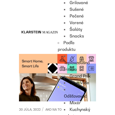
Grilované
Recipes
Sušené
Main course
Pečené
Dessert
Varené
Šaláty
Snacks
Podľa
produktu
Teplovzdušná
fritéza
Grand Prix
Sous-Vide
Odšťavovač
Mixér
Kuchynský
20 JÚLA, 2022
AKO NA TO