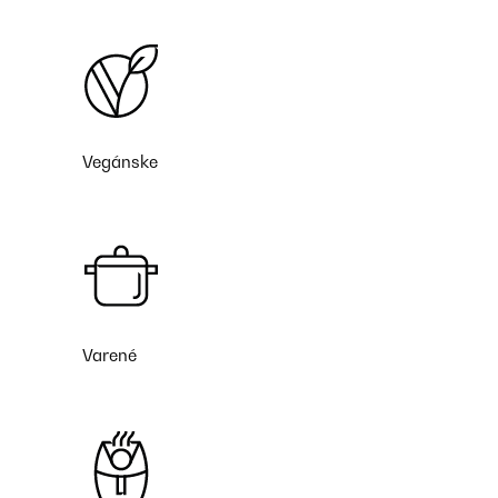
Vegánske
Varené