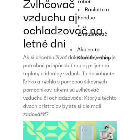
Zvlhčovač
robot
Raclette a
vzduchu aj
Fondue
ochladzovač na
Zmrzlinovač
letné dni
Ako na to
Ak si chcete užívať dokonalé bývanie, je
Klarstein shop
potrebné prispôsobiť mu aj príjemné
teploty a ideálny vzduch. To dosiahnete
ľahko a rýchlo s pomocou šikovných
pomocníkov, akými sú zvlhčovač
vzduchu či ochladzovače. Ktorý z týchto
dvoch prístrojov by ste si ale mali
zadovážiť?