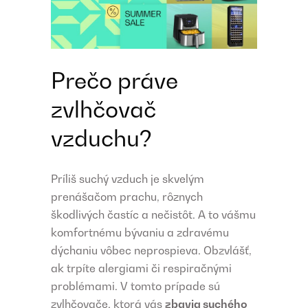
Prečo práve
zvlhčovač
vzduchu?
Príliš suchý vzduch je skvelým
prenášačom prachu, rôznych
škodlivých častíc a nečistôt. A to vášmu
komfortnému bývaniu a zdravému
dýchaniu vôbec neprospieva. Obzvlášť,
ak trpíte alergiami či respiračnými
problémami. V tomto prípade sú
zvlhčovače, ktorá vás
zbavia suchého