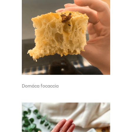
Domáca focaccia