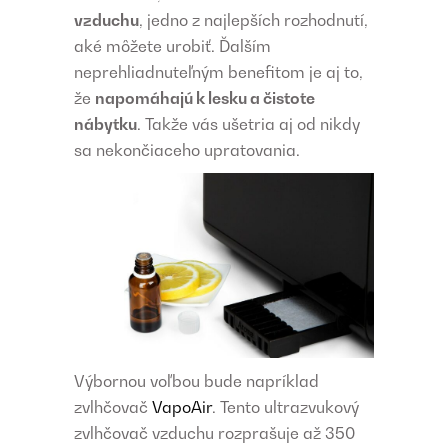
vzduchu
, jedno z najlepších rozhodnutí,
aké môžete urobiť. Ďalším
neprehliadnuteľným benefitom je aj to,
že
napomáhajú k lesku a čistote
nábytku
. Takže vás ušetria aj od nikdy
sa nekončiaceho upratovania.
Výbornou voľbou bude napríklad
zvlhčovač
VapoAir
. Tento ultrazvukový
zvlhčovač vzduchu rozprašuje až 350