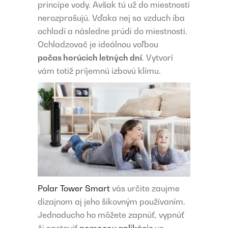
princípe vody. Avšak tú už do miestnosti
nerozprašujú. Vďaka nej sa vzduch iba
ochladí a následne prúdi do miestnosti.
Ochladzovač je ideálnou voľbou
počas horúcich letných dní
. Vytvorí
vám totiž príjemnú izbovú klímu.
Polar Tower Smart
vás určite zaujme
dizajnom aj jeho šikovným používaním.
Jednoducho ho môžete zapnúť, vypnúť
či nastaviť
pomocou aplikácie
vo