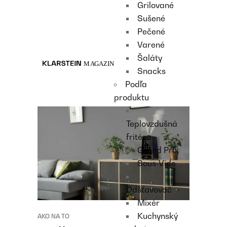
Grilované
Recipes
Sušené
Main course
Pečené
Dessert
Varené
Šaláty
Snacks
Podľa
produktu
Teplovzdušná
fritéza
Grand Prix
Sous-Vide
Odšťavovač
Mixér
Kuchynský
AKO NA TO