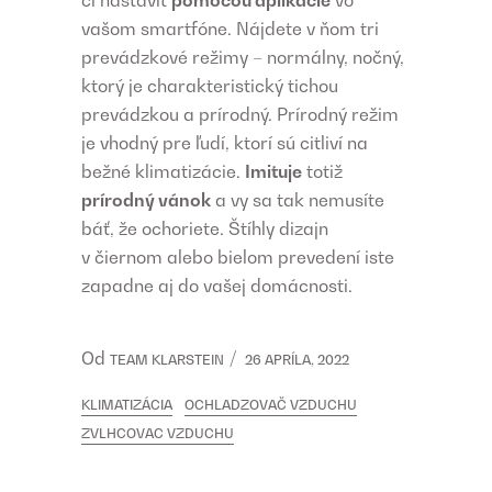
vašom smartfóne. Nájdete v ňom tri
prevádzkové režimy – normálny, nočný,
ktorý je charakteristický tichou
prevádzkou a prírodný. Prírodný režim
je vhodný pre ľudí, ktorí sú citliví na
bežné klimatizácie.
Imituje
totiž
prírodný vánok
a vy sa tak nemusíte
báť, že ochoriete. Štíhly dizajn
v čiernom alebo bielom prevedení iste
zapadne aj do vašej domácnosti.
Od
TEAM KLARSTEIN
26 APRÍLA, 2022
KLIMATIZÁCIA
OCHLADZOVAČ VZDUCHU
ZVLHCOVAC VZDUCHU