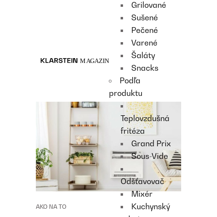
Grilované
Recipes
Sušené
Main course
Pečené
Dessert
Varené
Šaláty
Snacks
Podľa
produktu
Teplovzdušná
fritéza
Grand Prix
Sous-Vide
Odšťavovač
Mixér
Kuchynský
AKO NA TO