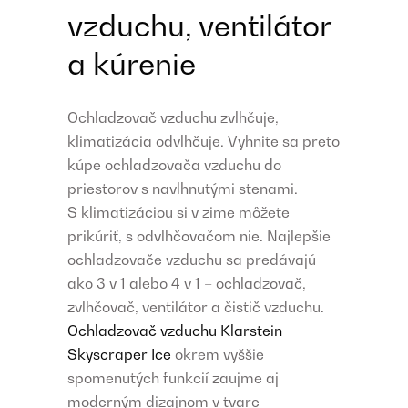
vzduchu, ventilátor
a kúrenie
Ochladzovač vzduchu zvlhčuje,
klimatizácia odvlhčuje. Vyhnite sa preto
kúpe ochladzovača vzduchu do
priestorov s navlhnutými stenami.
S klimatizáciou si v zime môžete
prikúriť, s odvlhčovačom nie. Najlepšie
ochladzovače vzduchu sa predávajú
ako 3 v 1 alebo 4 v 1 – ochladzovač,
zvlhčovač, ventilátor a čistič vzduchu.
Ochladzovač vzduchu Klarstein
Skyscraper Ice
okrem vyššie
spomenutých funkcií zaujme aj
moderným dizajnom v tvare