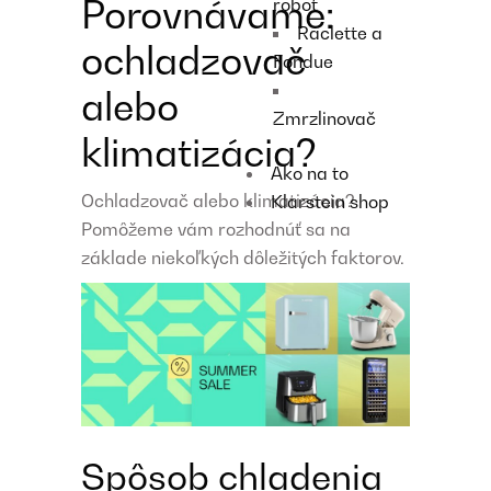
Porovnávame:
robot
Raclette a
ochladzovač
Fondue
alebo
Zmrzlinovač
klimatizácia?
Ako na to
Ochladzovač alebo klimatizácia?
Klarstein shop
Pomôžeme vám rozhodnúť sa na
základe niekoľkých dôležitých faktorov.
Spôsob chladenia