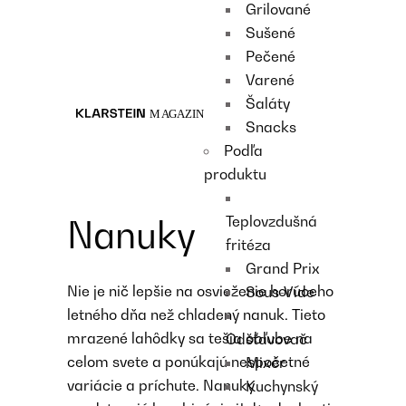
Grilované
Recipes
Sušené
Main course
Pečené
Dessert
Varené
Šaláty
Snacks
Podľa
produktu
Teplovzdušná
Nanuky
fritéza
Grand Prix
Nie je nič lepšie na osvieženie horúceho
Sous-Vide
letného dňa než chladený nanuk. Tieto
mrazené lahôdky sa tešia obľube na
Odšťavovač
celom svete a ponúkajú nespočetné
Mixér
variácie a príchute. Nanuky
Kuchynský