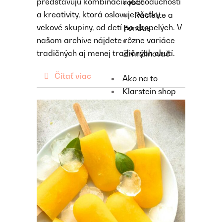
predstavujú kombináciu jednoduchosti
robot
a kreativity, ktorá oslovuje všetky
Raclette a
vekové skupiny, od detí po dospelých. V
Fondue
našom archíve nájdete rôzne variáce
tradičných aj menej tradičných chutí.
Zmrzlinovač
Čítať viac
Ako na to
Klarstein shop